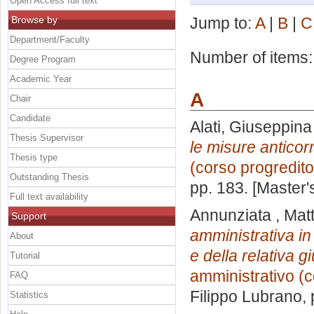
Open Access full text
Browse by
Jump to:
A
|
B
|
C
Department/Faculty
Number of items
Degree Program
Academic Year
A
Chair
Candidate
Alati, Giuseppina
Thesis Supervisor
le misure anticor
Thesis type
(corso progredito
Outstanding Thesis
pp. 183. [Master
Full text availability
Annunziata , Mat
Support
amministrativa in
About
e della relativa 
Tutorial
amministrativo (c
FAQ
Filippo Lubrano
,
Statistics