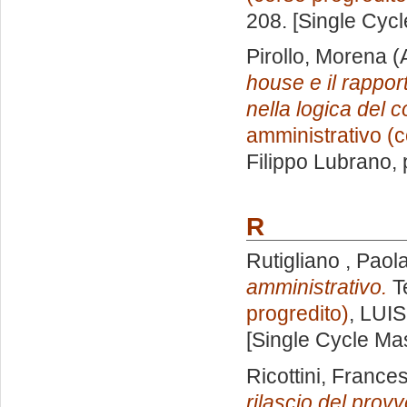
208. [Single Cyc
Pirollo, Morena
(
house e il rappor
nella logica del c
amministrativo (c
Filippo Lubrano
,
R
Rutigliano , Paol
amministrativo.
Te
progredito)
, LUIS
[Single Cycle Ma
Ricottini, France
rilascio del prov