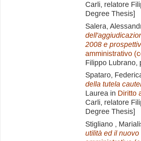
Carli, relatore
Fil
Degree Thesis]
Salera, Alessand
dell'aggiudicazio
2008 e prospetti
amministrativo (c
Filippo Lubrano
,
Spataro, Federic
della tutela caut
Laurea in
Diritto
Carli, relatore
Fil
Degree Thesis]
Stigliano , Marial
utilità ed il nuov