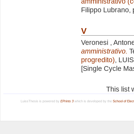
amministrativo (c
Filippo Lubrano
,
V
Veronesi , Antone
amministrativo.
Te
progredito)
, LUIS
[Single Cycle Ma
This lis
LuissThesis is powered by
EPrints 3
which is developed by the
School of Ele