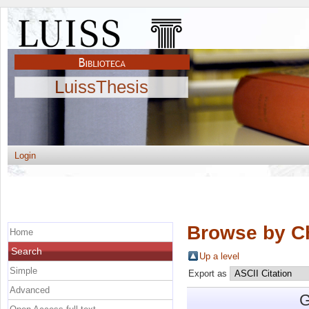
LuissThesis
Login
Browse by C
Home
Search
Up a level
Simple
Export as
Advanced
G