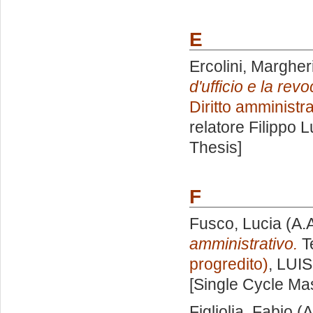
E
Ercolini, Margher
d'ufficio e la rev
Diritto amministr
relatore
Filippo 
Thesis]
F
Fusco, Lucia
(A.
amministrativo.
Te
progredito)
, LUIS
[Single Cycle Ma
Figliolia, Fabio
(A