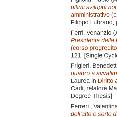
ultimi sviluppi no
amministrativo (c
Filippo Lubrano
,
Ferri, Venanzio
(
Presidente della
(corso progredito
121. [Single Cyc
Frigieri, Benedet
quadro e avvalime
Laurea in
Diritto
Carli, relatore
Mar
Degree Thesis]
Ferreri , Valentin
dell’atto e sorte d