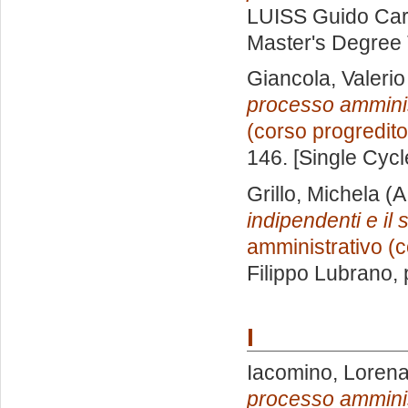
LUISS Guido Carl
Master's Degree 
Giancola, Valerio
processo amminis
(corso progredito
146. [Single Cyc
Grillo, Michela
(A
indipendenti e il 
amministrativo (c
Filippo Lubrano
,
I
Iacomino, Loren
processo amminis