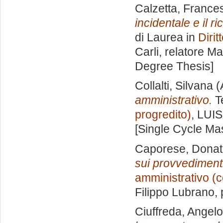
Calzetta, France
incidentale e il r
di Laurea in
Dirit
Carli, relatore
Mar
Degree Thesis]
Collalti, Silvana
(
amministrativo.
Te
progredito)
, LUIS
[Single Cycle Ma
Caporese, Dona
sui provvedimenti 
amministrativo (c
Filippo Lubrano
,
Ciuffreda, Angelo