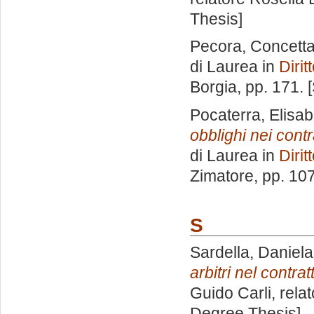
Thesis]
Pecora, Concett
di Laurea in
Dirit
Borgia
, pp. 171.
Pocaterra, Elisab
obblighi nei cont
di Laurea in
Dirit
Zimatore
, pp. 10
S
Sardella, Daniela
arbitri nel contrat
Guido Carli, rela
Degree Thesis]