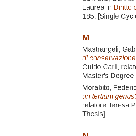
Laurea in
Diritto 
185. [Single Cyc
M
Mastrangeli, Gabr
di conservazione 
Guido Carli, rela
Master's Degree 
Morabito, Federi
un tertium genus
relatore
Teresa 
Thesis]
N