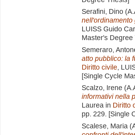
Serafini, Dino
(A.
nell'ordinamento g
LUISS Guido Carl
Master's Degree 
Semeraro, Anton
atto pubblico: la 
Diritto civile
, LUI
[Single Cycle Ma
Scalzo, Irene
(A.
informativi nella 
Laurea in
Diritto 
pp. 229. [Single
Scalese, Maria
(A
confronti dell'int