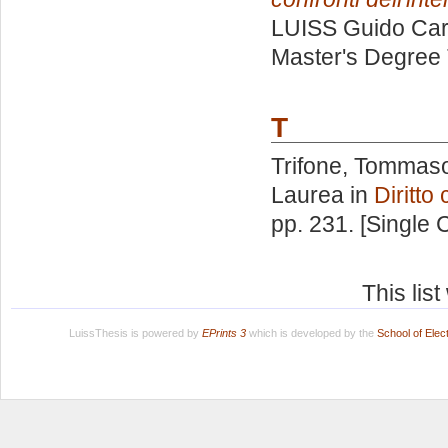
LUISS Guido Carl
Master's Degree 
T
Trifone, Tommas
Laurea in
Diritto 
pp. 231. [Single
This lis
LuissThesis is powered by
EPrints 3
which is developed by the
School of Ele