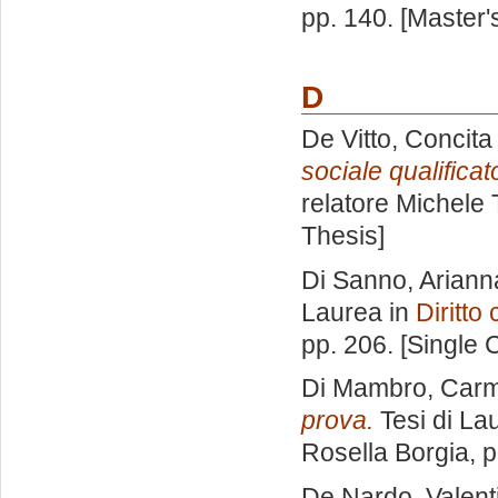
pp. 140. [Master
D
De Vitto, Concita
sociale qualificat
relatore
Michele
Thesis]
Di Sanno, Ariann
Laurea in
Diritto 
pp. 206. [Single
Di Mambro, Car
prova.
Tesi di La
Rosella Borgia
, 
De Nardo, Valent