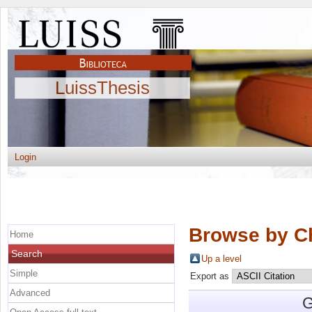
LuissThesis
Login
Browse by C
Home
Search
Up a level
Simple
Export as
Advanced
G