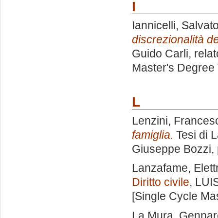
I
Iannicelli, Salvat
discrezionalità de
Guido Carli, rela
Master's Degree 
L
Lenzini, Frances
famiglia.
Tesi di 
Giuseppe Bozzi
,
Lanzafame, Elett
Diritto civile
, LUI
[Single Cycle Ma
La Mura, Gennar