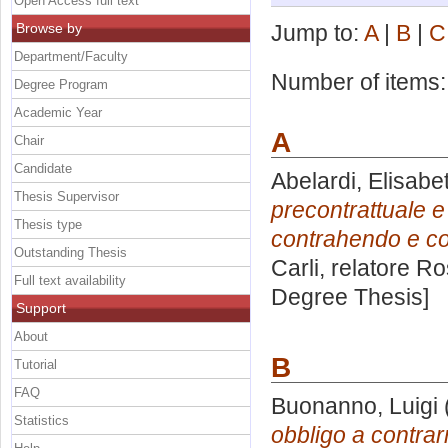
Open Access full text
Browse by
Jump to:
A
|
B
|
C
Department/Faculty
Number of items
Degree Program
Academic Year
A
Chair
Candidate
Abelardi, Elisabe
Thesis Supervisor
precontrattuale e 
Thesis type
contrahendo e co
Outstanding Thesis
Carli, relatore
Ro
Full text availability
Degree Thesis]
Support
About
B
Tutorial
FAQ
Buonanno, Luigi
Statistics
obbligo a contrarr