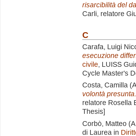
risarcibilità del 
Carli, relatore
Gi
C
Carafa, Luigi Nic
esecuzione differi
civile
, LUISS Guid
Cycle Master's D
Costa, Camilla
(A
volontà presunta
relatore
Rosella 
Thesis]
Corbò, Matteo
(A
di Laurea in
Dirit