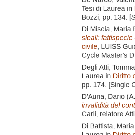
Tesi di Laurea in
Bozzi
, pp. 134. 
Di Miscia, Maria 
sleali: fattispeci
civile
, LUISS Guid
Cycle Master's D
Degli Atti, Tomm
Laurea in
Diritto 
pp. 174. [Single
D'Auria, Dario
(A
invalidità del cont
Carli, relatore
Att
Di Battista, Mari
Laurea in
Diritto 