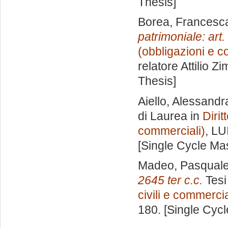
Thesis]
Borea, Francesc
patrimoniale: art.
(obbligazioni e co
relatore
Attilio Z
Thesis]
Aiello, Alessandr
di Laurea in
Dirit
commerciali)
, LU
[Single Cycle Ma
Madeo, Pasqual
2645 ter c.c.
Tesi
civili e commercia
180. [Single Cyc