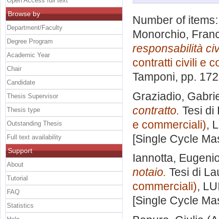
Open Access full text
Browse by
Number of items
Department/Faculty
Monorchio, Fran
Degree Program
responsabilità civ
Academic Year
contratti civili e
Chair
Tamponi
, pp. 17
Candidate
Graziadio, Gabrie
Thesis Supervisor
contratto.
Tesi di
Thesis type
e commerciali)
, 
Outstanding Thesis
[Single Cycle Ma
Full text availability
Support
Iannotta, Eugeni
About
notaio.
Tesi di La
Tutorial
commerciali)
, LU
FAQ
[Single Cycle Ma
Statistics