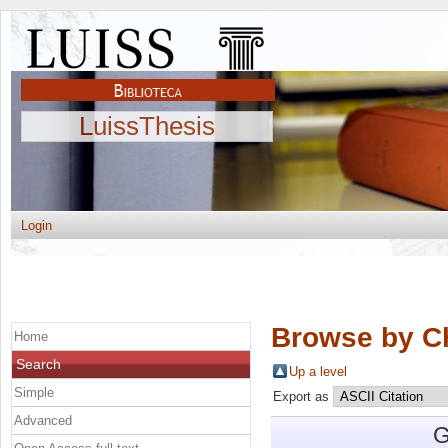
LuissThesis
Login
Browse by C
Home
Search
Up a level
Simple
Export as
Advanced
G