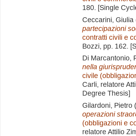
180. [Single Cyc
Ceccarini, Giulia
partecipazioni soc
contratti civili e
Bozzi
, pp. 162. 
Di Marcantonio,
nella giurispruden
civile (obbligazion
Carli, relatore
Att
Degree Thesis]
Gilardoni, Pietro
(
operazioni straord
(obbligazioni e co
relatore
Attilio Z