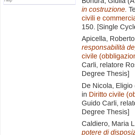
Bonura, Giulia
(A
Help
in costruzione.
Te
civili e commercia
150. [Single Cyc
Apicella, Roberto
responsabilità deg
civile (obbligazion
Carli, relatore
Ro
Degree Thesis]
De Nicola, Eligio
in
Diritto civile (
Guido Carli, rela
Degree Thesis]
Caldiero, Maria 
potere di disposi