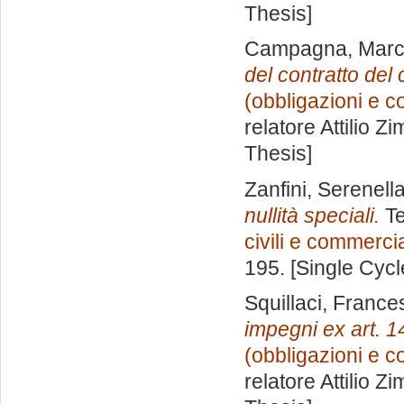
Thesis]
Campagna, Marc
del contratto del
(obbligazioni e co
relatore
Attilio Z
Thesis]
Zanfini, Serenell
nullità speciali.
Te
civili e commercia
195. [Single Cyc
Squillaci, Franc
impegni ex art. 14
(obbligazioni e co
relatore
Attilio Z