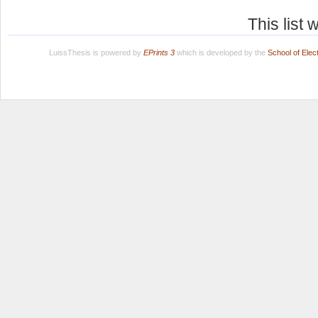
This list
LuissThesis is powered by
EPrints 3
which is developed by the
School of Ele