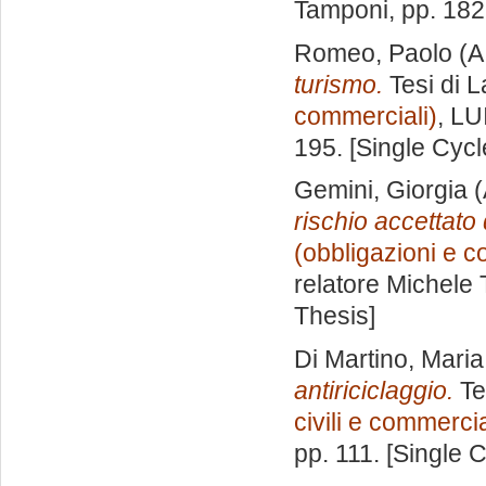
Tamponi
, pp. 18
Romeo, Paolo
(A
turismo.
Tesi di 
commerciali)
, LU
195. [Single Cyc
Gemini, Giorgia
(
rischio accettato
(obbligazioni e co
relatore
Michele
Thesis]
Di Martino, Maria
antiriciclaggio.
Te
civili e commercia
pp. 111. [Single 