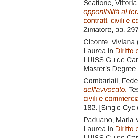
Scattone, Vittoria
opponibilità ai ter
contratti civili e
Zimatore
, pp. 29
Ciconte, Viviana
Laurea in
Diritto 
LUISS Guido Carl
Master's Degree 
Combariati, Fede
dell’avvocato.
Tes
civili e commercia
182. [Single Cyc
Paduano, Maria V
Laurea in
Diritto 
LUISS Guido Carl