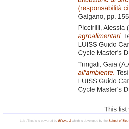
(responsabilità ci
Galgano
, pp. 15
Piccirilli, Alessia
(
agroalimentari.
Te
LUISS Guido Carl
Cycle Master's D
Tringali, Gaia
(A.
all'ambiente.
Tesi
LUISS Guido Carl
Cycle Master's D
This lis
LuissThesis is powered by
EPrints 3
which is developed by the
School of Ele