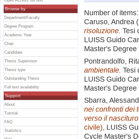
Open Access full text
Browse by
Number of items
Department/Faculty
Caruso, Andrea
(
Degree Program
risoluzione.
Tesi 
Academic Year
LUISS Guido Carl
Chair
Master's Degree 
Candidate
Pontrandolfo, Rit
Thesis Supervisor
ambientale.
Tesi 
Thesis type
LUISS Guido Carl
Outstanding Thesis
Master's Degree 
Full text availability
Support
Sbarra, Alessand
About
nei confronti dei 
Tutorial
verso il nascituro
FAQ
civile)
, LUISS Gui
Statistics
Cycle Master's D