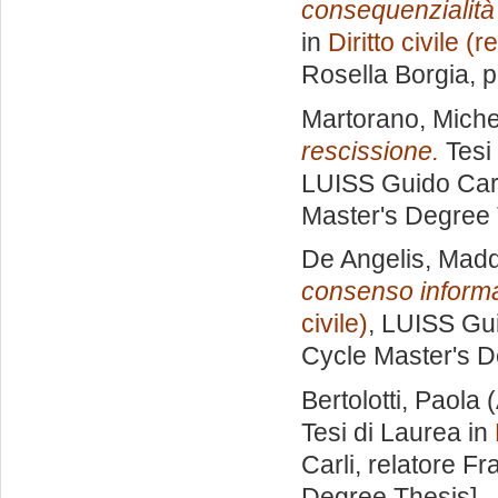
consequenzialità s
in
Diritto civile (r
Rosella Borgia
, 
Martorano, Miche
rescissione.
Tesi 
LUISS Guido Carl
Master's Degree 
De Angelis, Mad
consenso informa
civile)
, LUISS Gui
Cycle Master's D
Bertolotti, Paola
(
Tesi di Laurea in
Carli, relatore
Fr
Degree Thesis]