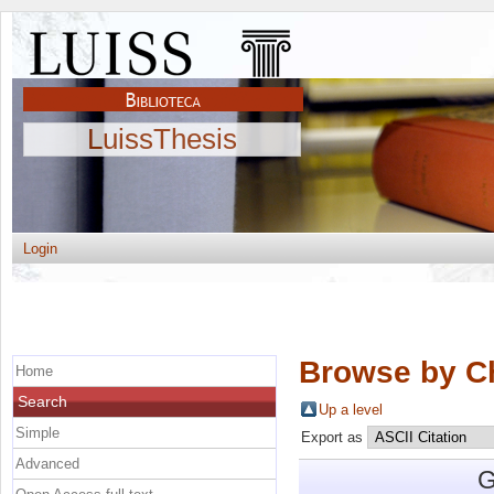
LuissThesis
Login
Browse by C
Home
Search
Up a level
Simple
Export as
Advanced
G