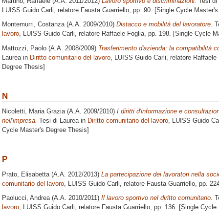
Martino, Raffaele
(A.A. 2011/2012)
Lavoro sportivo e discriminazioni.
Tesi di
LUISS Guido Carli, relatore
Fausta Guarriello
, pp. 90. [Single Cycle Master'
Montemurri, Costanza
(A.A. 2009/2010)
Distacco e mobilità del lavoratore.
Te
lavoro
, LUISS Guido Carli, relatore
Raffaele Foglia
, pp. 198. [Single Cycle M
Mattozzi, Paolo
(A.A. 2008/2009)
Trasferimento d'azienda: la compatibilità c
Laurea in
Diritto comunitario del lavoro
, LUISS Guido Carli, relatore
Raffaele 
Degree Thesis]
N
Nicoletti, Maria Grazia
(A.A. 2009/2010)
I diritti d'informazione e consultazio
nell'impresa.
Tesi di Laurea in
Diritto comunitario del lavoro
, LUISS Guido Car
Cycle Master's Degree Thesis]
P
Prato, Elisabetta
(A.A. 2012/2013)
La partecipazione dei lavoratori nella soc
comunitario del lavoro
, LUISS Guido Carli, relatore
Fausta Guarriello
, pp. 22
Paolucci, Andrea
(A.A. 2010/2011)
Il lavoro sportivo nel diritto comunitario.
Te
lavoro
, LUISS Guido Carli, relatore
Fausta Guarriello
, pp. 136. [Single Cycle