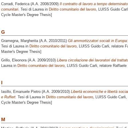
Corradi, Federica
(A.A. 2008/2009)
Il contratto di lavoro a tempo determinato
comunitari.
Tesi di Laurea in
Diritto comunitario del lavoro
, LUISS Guido Carli
Cycle Master's Degree Thesis]
G
Gramegna, Margherita
(A.A. 2010/2011)
Gli ammortizzatori sociali in Europa: 
Tesi di Laurea in
Diritto comunitario del lavoro
, LUISS Guido Carli, relatore
F
Master's Degree Thesis]
Grillo, Eleonora
(A.A. 2009/2010)
Libera circolazione dei lavoratori dal trattato
Laurea in
Diritto comunitario del lavoro
, LUISS Guido Carli, relatore
Raffaele 
I
Iasillo, Emanuele Pietro
(A.A. 2009/2010)
Libertà economiche e libertà socia
e Ruffert.
Tesi di Laurea in
Diritto comunitario del lavoro
, LUISS Guido Carli,
Cycle Master's Degree Thesis]
M