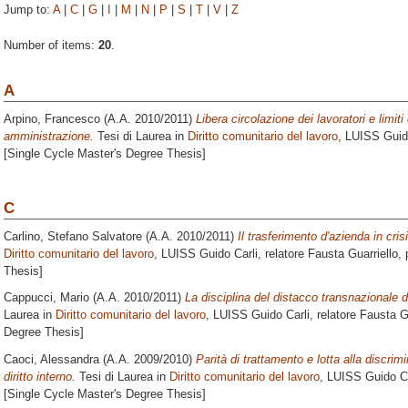
Jump to:
A
|
C
|
G
|
I
|
M
|
N
|
P
|
S
|
T
|
V
|
Z
Number of items:
20
.
A
Arpino, Francesco
(A.A. 2010/2011)
Libera circolazione dei lavoratori e limiti
amministrazione.
Tesi di Laurea in
Diritto comunitario del lavoro
, LUISS Guido
[Single Cycle Master's Degree Thesis]
C
Carlino, Stefano Salvatore
(A.A. 2010/2011)
Il trasferimento d'azienda in crisi
Diritto comunitario del lavoro
, LUISS Guido Carli, relatore
Fausta Guarriello
,
Thesis]
Cappucci, Mario
(A.A. 2010/2011)
La disciplina del distacco transnazionale d
Laurea in
Diritto comunitario del lavoro
, LUISS Guido Carli, relatore
Fausta Gu
Degree Thesis]
Caoci, Alessandra
(A.A. 2009/2010)
Parità di trattamento e lotta alla discrim
diritto interno.
Tesi di Laurea in
Diritto comunitario del lavoro
, LUISS Guido Ca
[Single Cycle Master's Degree Thesis]