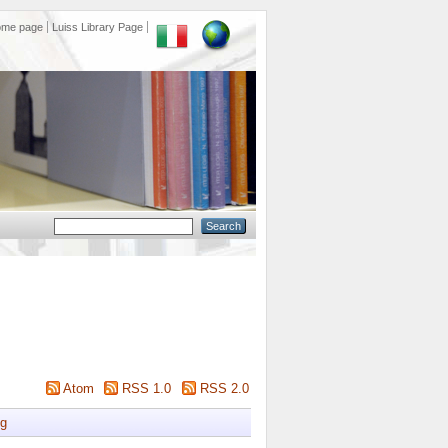
ome page
Luiss Library Page
Atom
RSS 1.0
RSS 2.0
g