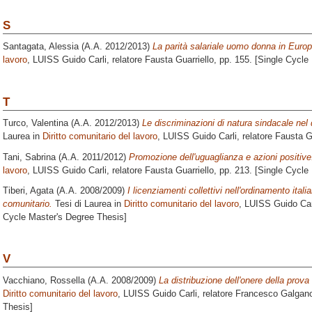
S
Santagata, Alessia
(A.A. 2012/2013)
La parità salariale uomo donna in Europ
lavoro
, LUISS Guido Carli, relatore
Fausta Guarriello
, pp. 155. [Single Cycle
T
Turco, Valentina
(A.A. 2012/2013)
Le discriminazioni di natura sindacale nel 
Laurea in
Diritto comunitario del lavoro
, LUISS Guido Carli, relatore
Fausta Gu
Tani, Sabrina
(A.A. 2011/2012)
Promozione dell'uguaglianza e azioni positive
lavoro
, LUISS Guido Carli, relatore
Fausta Guarriello
, pp. 213. [Single Cycle
Tiberi, Agata
(A.A. 2008/2009)
I licenziamenti collettivi nell'ordinamento itali
comunitario.
Tesi di Laurea in
Diritto comunitario del lavoro
, LUISS Guido Carl
Cycle Master's Degree Thesis]
V
Vacchiano, Rossella
(A.A. 2008/2009)
La distribuzione dell'onere della prova 
Diritto comunitario del lavoro
, LUISS Guido Carli, relatore
Francesco Galgan
Thesis]