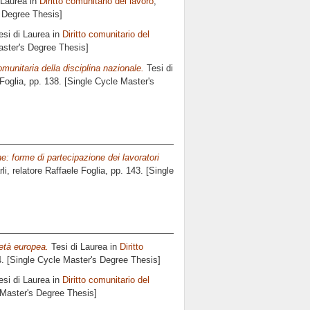
 Laurea in
Diritto comunitario del lavoro
,
s Degree Thesis]
si di Laurea in
Diritto comunitario del
aster's Degree Thesis]
omunitaria della disciplina nazionale.
Tesi di
Foglia
, pp. 138. [Single Cycle Master's
ne: forme di partecipazione dei lavoratori
li, relatore
Raffaele Foglia
, pp. 143. [Single
ietà europea.
Tesi di Laurea in
Diritto
4. [Single Cycle Master's Degree Thesis]
si di Laurea in
Diritto comunitario del
 Master's Degree Thesis]