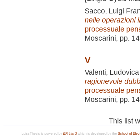
Sacco, Luigi Fra
nelle operazioni i
processuale pen
Moscarini
, pp. 1
V
Valenti, Ludovica
ragionevole dubbi
processuale pen
Moscarini
, pp. 1
This list
LuissThesis is powered by
EPrints 3
which is developed by the
School of Ele