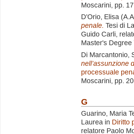
Moscarini
, pp. 1
D'Orio, Elisa
(A.A
penale.
Tesi di L
Guido Carli, rela
Master's Degree 
Di Marcantonio,
nell’assunzione d
processuale pen
Moscarini
, pp. 2
G
Guarino, Maria T
Laurea in
Diritto
relatore
Paolo Mo