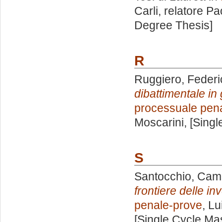
Carli, relatore
Pa
Degree Thesis]
R
Ruggiero, Federi
dibattimentale in
processuale pen
Moscarini
, [Sing
S
Santocchio, Cami
frontiere delle in
penale-prove
, Lu
[Single Cycle Ma