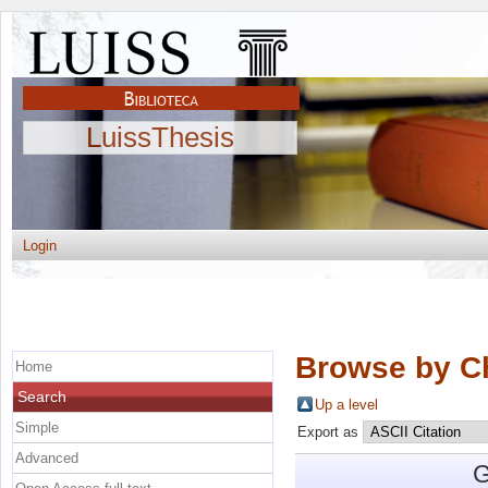
LuissThesis
Login
Browse by C
Home
Search
Up a level
Simple
Export as
Advanced
G