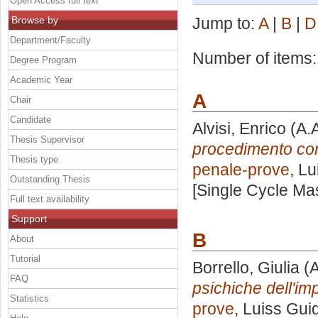
Open Access full text
Browse by
Jump to:
A
|
B
|
D
Department/Faculty
Number of items
Degree Program
Academic Year
A
Chair
Candidate
Alvisi, Enrico
(A.
Thesis Supervisor
procedimento co
Thesis type
penale-prove
, Lu
Outstanding Thesis
[Single Cycle Ma
Full text availability
Support
B
About
Tutorial
Borrello, Giulia
(A
FAQ
psichiche dell'im
Statistics
prove
, Luiss Gui