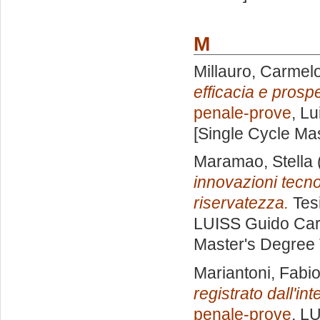
M
Millauro, Carmel
efficacia e prospe
penale-prove
, Lu
[Single Cycle Ma
Maramao, Stella
innovazioni tecno
riservatezza.
Tesi
LUISS Guido Carl
Master's Degree 
Mariantoni, Fabi
registrato dall'int
penale-prove
, L