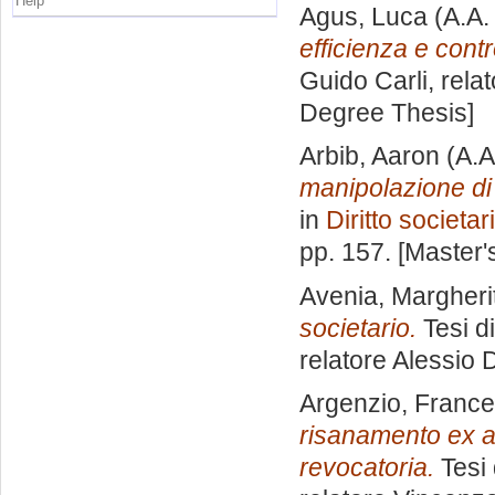
Help
Agus, Luca
(A.A.
efficienza e contro
Guido Carli, rela
Degree Thesis]
Arbib, Aaron
(A.A
manipolazione di 
in
Diritto societar
pp. 157. [Master
Avenia, Margheri
societario.
Tesi d
relatore
Alessio 
Argenzio, Franc
risanamento ex art
revocatoria.
Tesi 