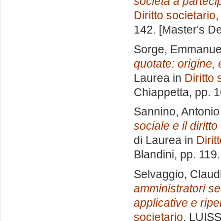
società a parteci
Diritto societario
,
142. [Master's D
Sorge, Emmanue
quotate: origine, 
Laurea in
Diritto 
Chiappetta
, pp. 
Sannino, Antonio 
sociale e il dirit
di Laurea in
Dirit
Blandini
, pp. 119
Selvaggio, Claud
amministratori se
applicative e rip
societario
, LUISS