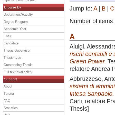
Open Access full text
Browse by
Jump to:
A
|
B
|
C
Department/Faculty
Number of items
Degree Program
Academic Year
A
Chair
Candidate
Aluigi, Alessandr
Thesis Supervisor
rischi contabili 
Thesis type
Green Power.
Tes
Outstanding Thesis
relatore
Andrea P
Full text availability
Abbruzzese, Ant
Support
sistemi di ammini
About
Intesa Sanpaolo.
Tutorial
Carli, relatore
Fr
FAQ
Thesis]
Statistics