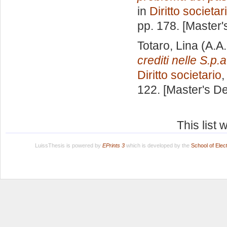
in
Diritto societar
pp. 178. [Master
Totaro, Lina
(A.A
crediti nelle S.p.a
Diritto societario
,
122. [Master's D
This list
LuissThesis is powered by
EPrints 3
which is developed by the
School of Ele