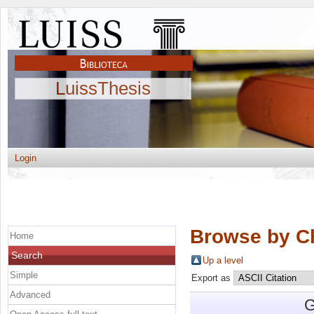
LuissThesis
Login
Browse by C
Home
Search
Up a level
Simple
Export as
Advanced
G