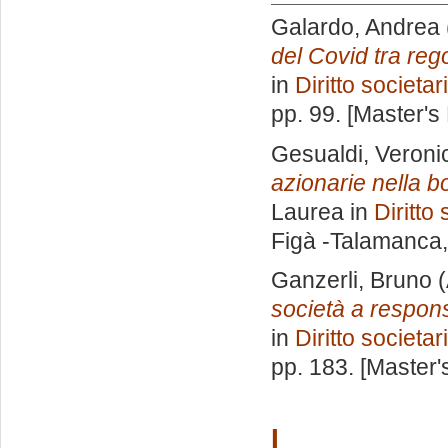
Galardo, Andrea
del Covid tra rego
in
Diritto societar
pp. 99. [Master's
Gesualdi, Veroni
azionarie nella bo
Laurea in
Diritto 
Figà -Talamanca
Ganzerli, Bruno
(
società a responsa
in
Diritto societar
pp. 183. [Master
I