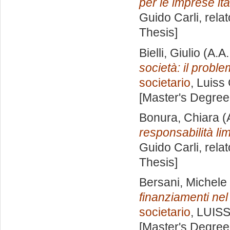
per le imprese ita
Guido Carli, rela
Thesis]
Bielli, Giulio
(A.A
società: il probl
societario
, Luiss
[Master's Degree
Bonura, Chiara
(
responsabilità lim
Guido Carli, rela
Thesis]
Bersani, Michele
finanziamenti nel
societario
, LUISS
[Master's Degree