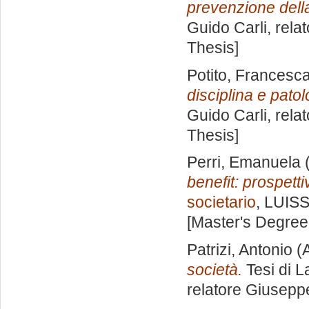
prevenzione della
Guido Carli, rela
Thesis]
Potito, Francesc
disciplina e patol
Guido Carli, rela
Thesis]
Perri, Emanuela
(
benefit: prospetti
societario
, LUISS
[Master's Degree
Patrizi, Antonio
(A
società.
Tesi di L
relatore
Giuseppe