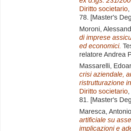
ex d.lgs. 231/20
Diritto societario
,
78. [Master's De
Moroni, Alessand
di imprese assicur
ed economici.
Tes
relatore
Andrea P
Massarelli, Edoa
crisi aziendale, a
ristrutturazione 
Diritto societario
,
81. [Master's De
Maresca, Antoni
artificiale su asse
implicazioni e a