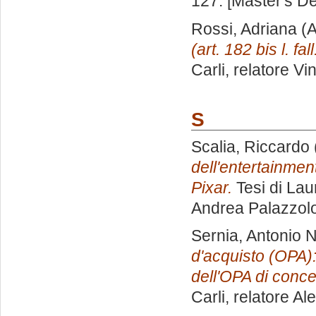
127. [Master's D
Rossi, Adriana
(A
(art. 182 bis l. fall
Carli, relatore
Vi
S
Scalia, Riccardo
dell'entertainmen
Pixar.
Tesi di Lau
Andrea Palazzol
Sernia, Antonio N
d'acquisto (OPA):
dell'OPA di conce
Carli, relatore
Ale