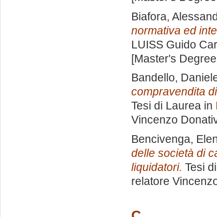
Biafora, Alessan
normativa ed inter
LUISS Guido Carl
[Master's Degree
Bandello, Daniel
compravendita di p
Tesi di Laurea in
Vincenzo Donativ
Bencivenga, Ele
delle società di c
liquidatori.
Tesi d
relatore
Vincenzo
C