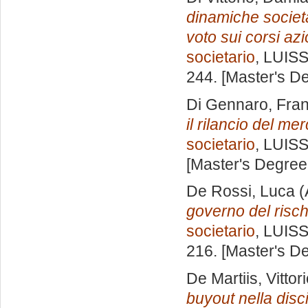
dinamiche societa
voto sui corsi azi
societario
, LUISS
244. [Master's D
Di Gennaro, Fra
il rilancio del me
societario
, LUISS
[Master's Degree
De Rossi, Luca
(
governo del rischi
societario
, LUISS
216. [Master's D
De Martiis, Vittor
buyout nella disci