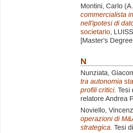
Montini, Carlo
(A.
commercialista in
nell'ipotesi di da
societario
, LUISS
[Master's Degree
N
Nunziata, Giaco
tra autonomia stat
profili critici.
Tesi 
relatore
Andrea P
Noviello, Vincen
operazioni di M&A:
strategica.
Tesi d