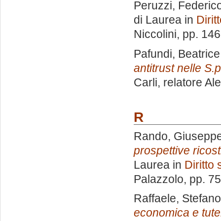
Peruzzi, Federic
di Laurea in
Dirit
Niccolini
, pp. 14
Pafundi, Beatrice
antitrust nelle S.p
Carli, relatore
Ale
R
Rando, Giusepp
prospettive ricost
Laurea in
Diritto 
Palazzolo
, pp. 7
Raffaele, Stefano
economica e tutel