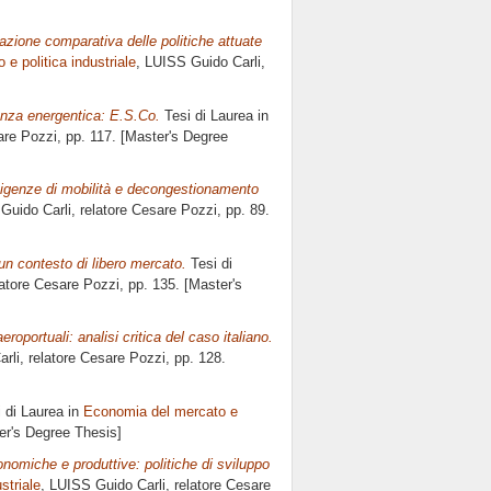
utazione comparativa delle politiche attuate
e politica industriale
, LUISS Guido Carli,
ienza energentica: E.S.Co.
Tesi di Laurea in
re Pozzi
, pp. 117. [Master's Degree
esigenze di mobilità e decongestionamento
Guido Carli, relatore
Cesare Pozzi
, pp. 89.
 un contesto di libero mercato.
Tesi di
latore
Cesare Pozzi
, pp. 135. [Master's
eroportuali: analisi critica del caso italiano.
rli, relatore
Cesare Pozzi
, pp. 128.
 di Laurea in
Economia del mercato e
ter's Degree Thesis]
conomiche e produttive: politiche di sviluppo
striale
, LUISS Guido Carli, relatore
Cesare