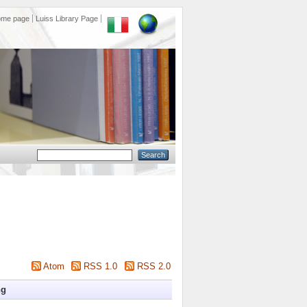
ome page
Luiss Library Page
Atom
RSS 1.0
RSS 2.0
ng