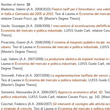
Number of items:
10
.
Madonna, Valerio
(A.A. 2009/2010)
Feed-in tariff per il fotovoltaico: una val
in Italia e Germania dal 2005 al 2010.
Tesi di Laurea in
Economia del mercato 
relatore
Cesare Pozzi
, pp. 89. [Master's Degree Thesis]
Vasile, Giuseppe
(A.A. 2008/2009)
I meccanismi di incentivazione dell'effic
Economia del mercato e politica industriale
, LUISS Guido Carli, relatore
Cesa
Thesis]
Pisacreta, Gianni
(A.A. 2008/2009)
Il sistema di trasporto pubblico locale: 
urbano.
Tesi di Laurea in
Economia del mercato e politica industriale
, LUISS 
[Master's Degree Thesis]
Lupi, Valerio
(A.A. 2007/2008)
La produzione elettrica da impianti nucleari in
Laurea in
Economia del mercato e politica industriale
, LUISS Guido Carli, re
Degree Thesis]
Simonelli, Felice
(A.A. 2007/2008)
La regolamentazione tariffaria dei servizi a
Tesi di Laurea in
Economia del mercato e politica industriale
, LUISS Guido Ca
[Master's Degree Thesis]
Senserini, Alessandra
(A.A. 2006/2007)
Approccio economico all'art. 82.
Tesi
politica industriale
, LUISS Guido Carli, relatore
Cesare Pozzi
, pp. 142. [Mas
Ceschel, Federico
(A.A. 2006/2007)
Gli interventi di sostegno alle attività e
e strategie di crescita.
Tesi di Laurea in
Economia del mercato e politica indu