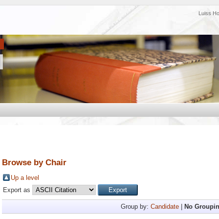
Luiss H
Browse by Chair
Up a level
Export as
Group by:
Candidate
|
No Groupi