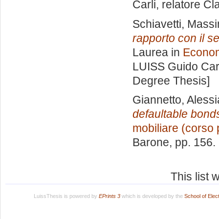
Carli, relatore
Cl
Schiavetti, Mass
rapporto con il s
Laurea in
Econom
LUISS Guido Carl
Degree Thesis]
Giannetto, Alessi
defaultable bond
mobiliare (corso 
Barone
, pp. 156
This list
LuissThesis is powered by
EPrints 3
which is developed by the
School of Ele