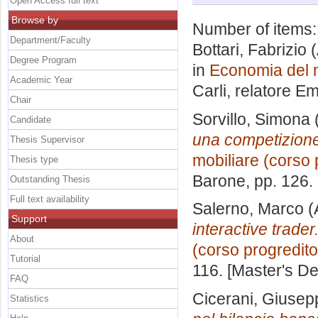
Open Access full text
Browse by
Number of items
Department/Faculty
Bottari, Fabrizio
(
Degree Program
in
Economia del m
Academic Year
Carli, relatore
Em
Chair
Sorvillo, Simona
Candidate
una competizione
Thesis Supervisor
mobiliare (corso 
Thesis type
Barone
, pp. 126
Outstanding Thesis
Full text availability
Salerno, Marco
(
Support
interactive trader
About
(corso progredito
Tutorial
116. [Master's D
FAQ
Cicerani, Giusep
Statistics