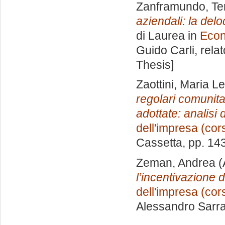
Zanframundo, Te
aziendali: la del
di Laurea in
Econ
Guido Carli, rela
Thesis]
Zaottini, Maria Le
regolari comunitar
adottate: analisi
dell'impresa (cor
Cassetta
, pp. 14
Zeman, Andrea
(
l’incentivazione d
dell'impresa (cor
Alessandro Sarr