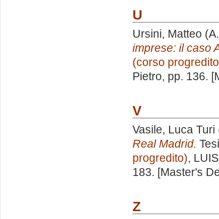
U
Ursini, Matteo
(A.
imprese: il caso 
(corso progredito
Pietro
, pp. 136. 
V
Vasile, Luca Turi
Real Madrid.
Tesi
progredito)
, LUIS
183. [Master's D
Z