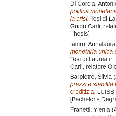
Di Corcia, Antoni
politica monetari
la crisi.
Tesi di L
Guido Carli, rela
Thesis]
Ianiro, Annalaura
monetaria unica e
Tesi di Laurea in
Carli, relatore
Gio
Sarpietro, Silvia
(
prezzi e stabilità 
creditizia
, LUISS 
[Bachelor's Degr
Franetti, Ylenia
(A