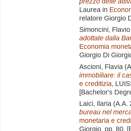
prezzo delle attiv
Laurea in
Econom
relatore
Giorgio D
Simoncini, Flavio
adottate dalla Ban
Economia monetar
Giorgio Di Giorgi
Ascioni, Flavia
(A
immobiliare: il c
e creditizia
, LUIS
[Bachelor's Degr
Laici, Ilaria
(A.A.
bureau nel merca
monetaria e credi
Giorgio
, pp. 80. 