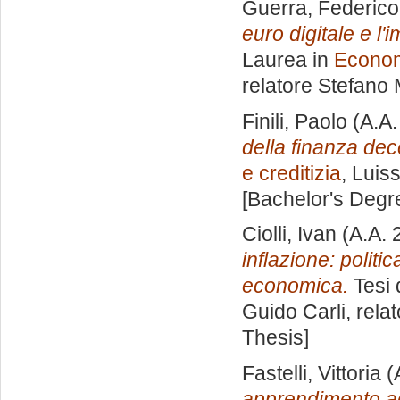
Guerra, Federico
euro digitale e l'i
Laurea in
Econom
relatore
Stefano 
Finili, Paolo
(A.A.
della finanza dec
e creditizia
, Luis
[Bachelor's Degr
Ciolli, Ivan
(A.A. 
inflazione: politi
economica.
Tesi 
Guido Carli, rela
Thesis]
Fastelli, Vittoria
(
apprendimento ada