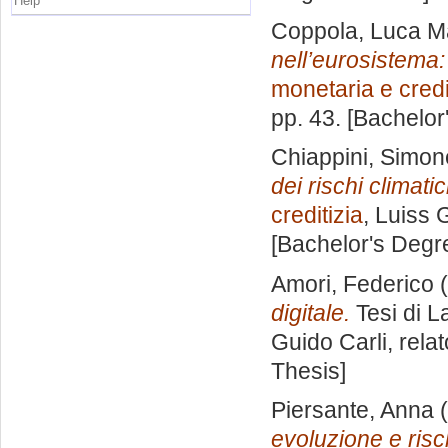
Help
Coppola, Luca M
nell’eurosistema: 
monetaria e credi
pp. 43. [Bachelor
Chiappini, Simon
dei rischi climatic
creditizia
, Luiss 
[Bachelor's Degr
Amori, Federico
(
digitale.
Tesi di L
Guido Carli, rela
Thesis]
Piersante, Anna
(
evoluzione e risc