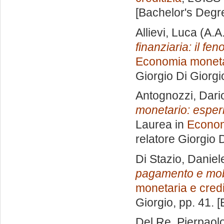
[Bachelor's Degr
Allievi, Luca
(A.A
finanziaria: il f
Economia monetar
Giorgio Di Giorgi
Antognozzi, Dari
monetario: esper
Laurea in
Econom
relatore
Giorgio D
Di Stazio, Daniel
pagamento e mob
monetaria e credi
Giorgio
, pp. 41. 
Del Re, Pierpaol