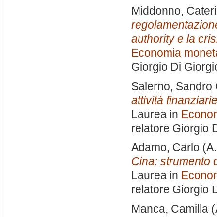
Middonno, Cater
regolamentazione 
authority e la cr
Economia monetar
Giorgio Di Giorgi
Salerno, Sandro
attività finanziar
Laurea in
Econom
relatore
Giorgio D
Adamo, Carlo
(A.
Cina: strumento d
Laurea in
Econom
relatore
Giorgio D
Manca, Camilla
(