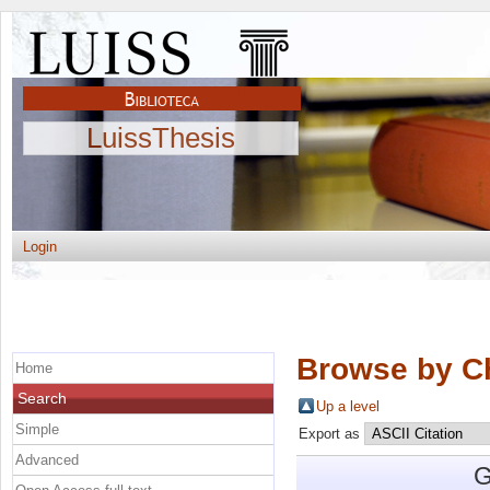
LuissThesis
Login
Browse by C
Home
Search
Up a level
Simple
Export as
Advanced
G