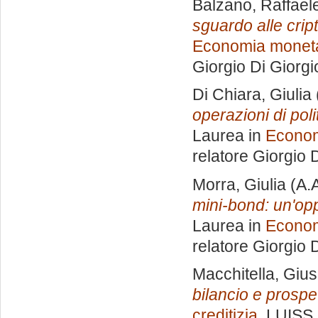
Balzano, Raffael
sguardo alle crip
Economia monetar
Giorgio Di Giorgi
Di Chiara, Giulia
operazioni di pol
Laurea in
Econom
relatore
Giorgio D
Morra, Giulia
(A.
mini-bond: un'opp
Laurea in
Econom
relatore
Giorgio D
Macchitella, Giu
bilancio e prospet
creditizia
, LUISS 