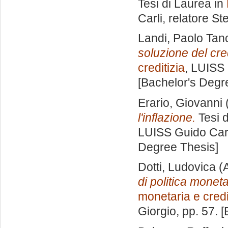
Tesi di Laurea in
Carli, relatore
St
Landi, Paolo Tan
soluzione del cre
creditizia
, LUISS 
[Bachelor's Degr
Erario, Giovanni
l'inflazione.
Tesi d
LUISS Guido Carl
Degree Thesis]
Dotti, Ludovica
(A
di politica monet
monetaria e credi
Giorgio
, pp. 57. 