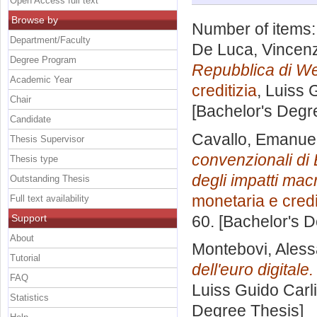
Open Access full text
Browse by
Number of items
Department/Faculty
De Luca, Vincen
Degree Program
Repubblica di We
Academic Year
creditizia
, Luiss 
Chair
[Bachelor's Degr
Candidate
Cavallo, Emanue
Thesis Supervisor
convenzionali di 
Thesis type
degli impatti ma
Outstanding Thesis
monetaria e credi
Full text availability
Support
60. [Bachelor's 
About
Montebovi, Ales
Tutorial
dell'euro digitale.
FAQ
Luiss Guido Carli
Statistics
Degree Thesis]