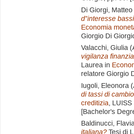
Di Giorgi, Matteo
d‟interesse bassi
Economia monetar
Giorgio Di Giorgi
Valacchi, Giulia
(
vigilanza finanziar
Laurea in
Econom
relatore
Giorgio D
Iugoli, Eleonora
(
di tassi di cambio 
creditizia
, LUISS 
[Bachelor's Degr
Baldinucci, Flavi
italiana?
Tesi di 