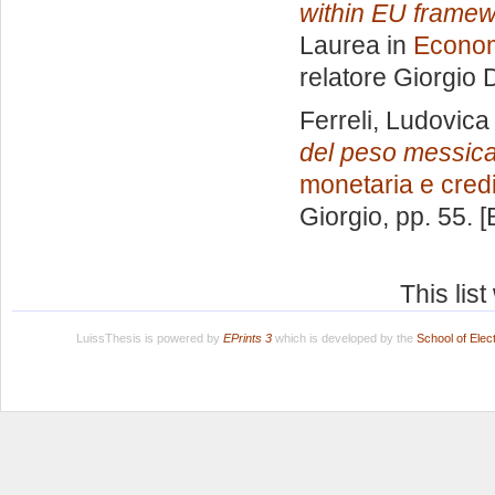
within EU framewo
Laurea in
Econom
relatore
Giorgio D
Ferreli, Ludovica
del peso messica
monetaria e credi
Giorgio
, pp. 55. 
This lis
LuissThesis is powered by
EPrints 3
which is developed by the
School of Ele