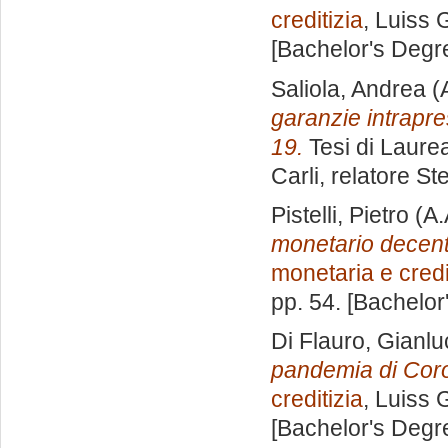
creditizia
, Luiss 
[Bachelor's Degr
Saliola, Andrea
(
garanzie intrapre
19.
Tesi di Laure
Carli, relatore
St
Pistelli, Pietro
(A.
monetario decentr
monetaria e credi
pp. 54. [Bachelor
Di Flauro, Gianl
pandemia di Coro
creditizia
, Luiss 
[Bachelor's Degr