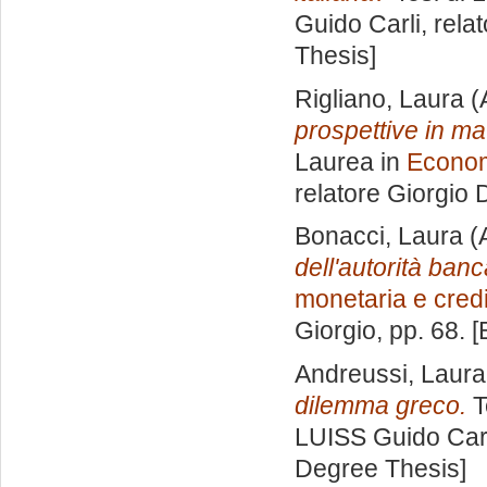
Guido Carli, rela
Thesis]
Rigliano, Laura
(
prospettive in ma
Laurea in
Econom
relatore
Giorgio D
Bonacci, Laura
(
dell'autorità ban
monetaria e credi
Giorgio
, pp. 68. 
Andreussi, Laura
dilemma greco.
T
LUISS Guido Carl
Degree Thesis]