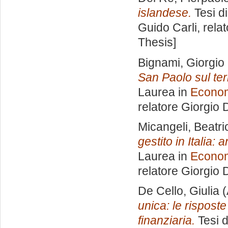
islandese.
Tesi d
Guido Carli, rela
Thesis]
Bignami, Giorgio
San Paolo sul terr
Laurea in
Econom
relatore
Giorgio D
Micangeli, Beatri
gestito in Italia:
Laurea in
Econom
relatore
Giorgio D
De Cello, Giulia
(
unica: le rispost
finanziaria.
Tesi d