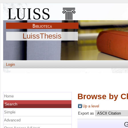
LuissThesis
Login
Browse by C
Home
Search
Up a level
Simple
Export as
Advanced
G