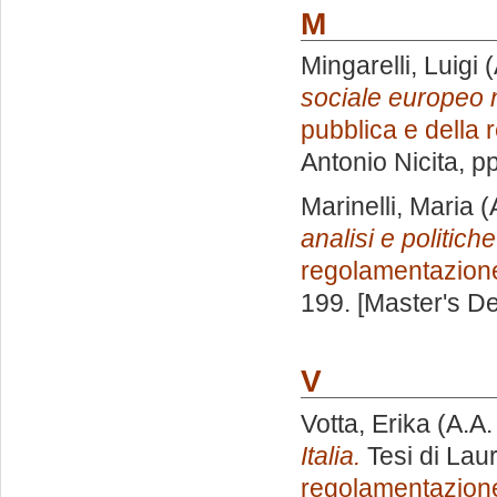
M
Mingarelli, Luigi
(
sociale europeo n
pubblica e della
Antonio Nicita
, p
Marinelli, Maria
(
analisi e politiche
regolamentazion
199. [Master's D
V
Votta, Erika
(A.A.
Italia.
Tesi di Lau
regolamentazion