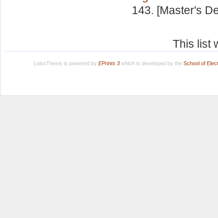
143. [Master's D
This lis
LuissThesis is powered by
EPrints 3
which is developed by the
School of Ele