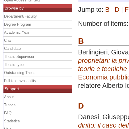
Open Access full text
Browse by
Jump to:
B
|
D
|
F
Department/Faculty
Number of items
Degree Program
Academic Year
B
Chair
Candidate
Berlingieri, Giov
Thesis Supervisor
proprietari: la p
Thesis type
teorie e tecniche
Outstanding Thesis
Economia pubblic
Full text availability
relatore
Alberto I
Support
About
D
Tutorial
FAQ
Danesi, Giusepp
Statistics
diritto: il caso de