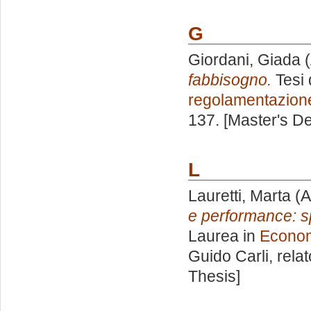
G
Giordani, Giada
(
fabbisogno.
Tesi 
regolamentazion
137. [Master's D
L
Lauretti, Marta
(A
e performance: sp
Laurea in
Econom
Guido Carli, rela
Thesis]