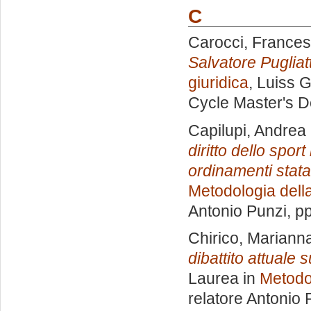
C
Carocci, France
Salvatore Pugliatt
giuridica
, Luiss G
Cycle Master's D
Capilupi, Andrea
diritto dello sport
ordinamenti statal
Metodologia della
Antonio Punzi
, p
Chirico, Mariann
dibattito attuale 
Laurea in
Metodol
relatore
Antonio 