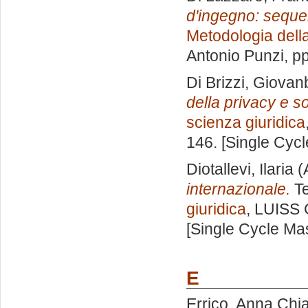
d'ingegno: sequel
Metodologia della
Antonio Punzi
, p
Di Brizzi, Giovan
della privacy e s
scienza giuridica
146. [Single Cyc
Diotallevi, Ilaria
(
internazionale.
Te
giuridica
, LUISS 
[Single Cycle Ma
E
Errico, Anna Chi