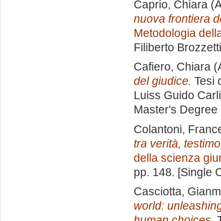
Caprio, Chiara
(A
nuova frontiera d
Metodologia della
Filiberto Brozzett
Cafiero, Chiara
(
del giudice.
Tesi 
Luiss Guido Carli
Master's Degree 
Colantoni, Franc
tra verità, testi
della scienza giu
pp. 148. [Single
Casciotta, Gian
world: unleashing
human choices.
T