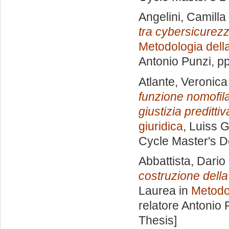
Angelini, Camilla
tra cybersicurezz
Metodologia della
Antonio Punzi
, p
Atlante, Veronica
funzione nomofila
giustizia predittiv
giuridica
, Luiss G
Cycle Master's D
Abbattista, Dario
costruzione della
Laurea in
Metodol
relatore
Antonio 
Thesis]