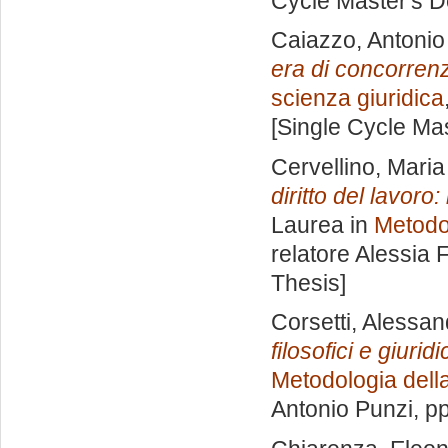
Cycle Master's D
Caiazzo, Antonio
era di concorren
scienza giuridica
[Single Cycle Ma
Cervellino, Maria
diritto del lavoro
Laurea in
Metodol
relatore
Alessia 
Thesis]
Corsetti, Alessan
filosofici e giurid
Metodologia della
Antonio Punzi
, p