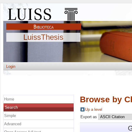
LuissThesis
Login
Browse by C
Home
Search
Up a level
Simple
Export as
Advanced
G