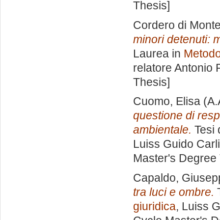
Thesis]
Cordero di Mont
minori detenuti: m
Laurea in
Metodol
relatore
Antonio 
Thesis]
Cuomo, Elisa
(A.
questione di resp
ambientale.
Tesi 
Luiss Guido Carli
Master's Degree 
Capaldo, Giusep
tra luci e ombre.
T
giuridica
, Luiss G