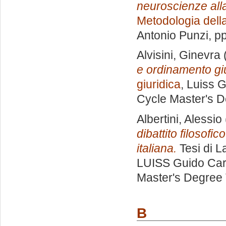
neuroscienze alla
Metodologia della
Antonio Punzi
, p
Alvisini, Ginevra
e ordinamento giu
giuridica
, Luiss G
Cycle Master's D
Albertini, Alessio
dibattito filosofi
italiana.
Tesi di L
LUISS Guido Carl
Master's Degree 
B