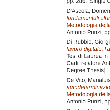
pp. 286. [Single
D'Ascola, Domen
fondamentali all'i
Metodologia della
Antonio Punzi
, p
Di Rubbio, Giorg
lavoro digitale: l’
Tesi di Laurea in
Carli, relatore
Ant
Degree Thesis]
De Vito, Marialui
autodeterminazion
Metodologia della
Antonio Punzi
, p