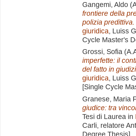
Gangemi, Aldo
(A
frontiere della pr
polizia predittiva.
giuridica
, Luiss G
Cycle Master's D
Grossi, Sofia
(A.
imperfette: il con
del fatto in giudiz
giuridica
, Luiss G
[Single Cycle Ma
Granese, Maria 
giudice: tra vinco
Tesi di Laurea in
Carli, relatore
Ant
Degree Thesis]