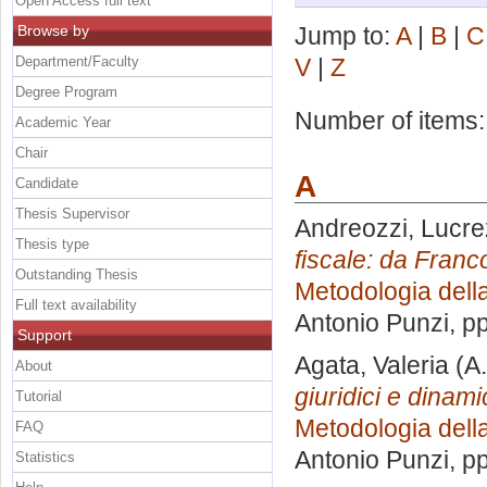
Open Access full text
Browse by
Jump to:
A
|
B
|
C
Department/Faculty
V
|
Z
Degree Program
Number of items
Academic Year
Chair
A
Candidate
Thesis Supervisor
Andreozzi, Lucre
Thesis type
fiscale: da Franc
Outstanding Thesis
Metodologia della
Full text availability
Antonio Punzi
, p
Support
Agata, Valeria
(A.
About
giuridici e dinami
Tutorial
Metodologia della
FAQ
Antonio Punzi
, p
Statistics