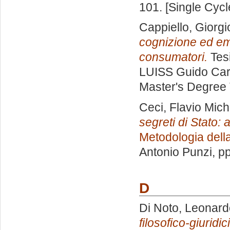
101. [Single Cyc
Cappiello, Giorgi
cognizione ed emo
consumatori.
Tesi
LUISS Guido Carl
Master's Degree 
Ceci, Flavio Mich
segreti di Stato: a
Metodologia della
Antonio Punzi
, p
D
Di Noto, Leonard
filosofico-giuridic