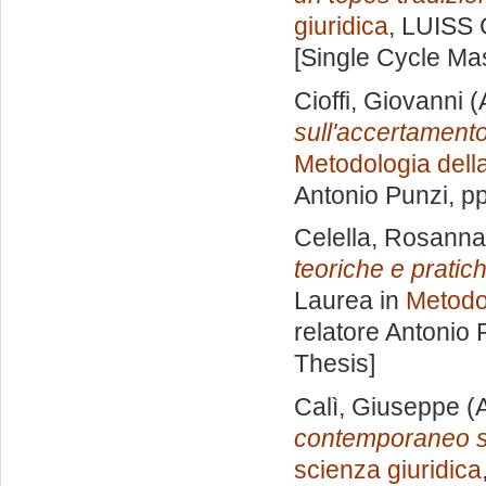
giuridica
, LUISS 
[Single Cycle Ma
Cioffi, Giovanni
(
sull'accertamento
Metodologia della
Antonio Punzi
, p
Celella, Rosanna
teoriche e pratic
Laurea in
Metodol
relatore
Antonio 
Thesis]
Calì, Giuseppe
(A
contemporaneo su
scienza giuridica