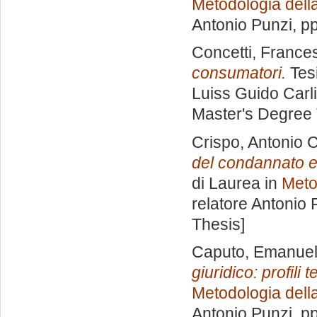
Metodologia della
Antonio Punzi
, p
Concetti, France
consumatori.
Tesi
Luiss Guido Carli
Master's Degree 
Crispo, Antonio C
del condannato e n
di Laurea in
Meto
relatore
Antonio 
Thesis]
Caputo, Emanue
giuridico: profili 
Metodologia della
Antonio Punzi
, p