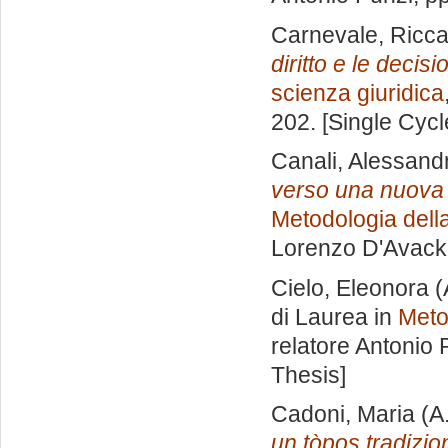
Carnevale, Ricc
diritto e le decis
scienza giuridica
202. [Single Cyc
Canali, Alessand
verso una nuova 
Metodologia della
Lorenzo D'Avack
Cielo, Eleonora
(
di Laurea in
Meto
relatore
Antonio 
Thesis]
Cadoni, Maria
(A
un tòpos tradizio