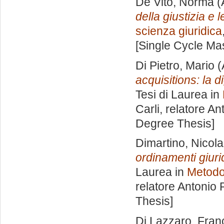
De Vito, Norma
(
della giustizia e 
scienza giuridica
[Single Cycle Ma
Di Pietro, Mario
(
acquisitions: la 
Tesi di Laurea in
Carli, relatore
Ant
Degree Thesis]
Dimartino, Nicol
ordinamenti giurid
Laurea in
Metodol
relatore
Antonio 
Thesis]
Di Lazzaro, Fra