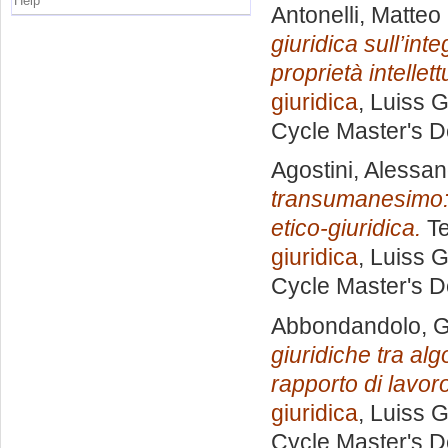
Help
Antonelli, Matteo
giuridica sull’int
proprietà intellett
giuridica
, Luiss G
Cycle Master's D
Agostini, Alessa
transumanesimo: l’
etico-giuridica.
Te
giuridica
, Luiss G
Cycle Master's D
Abbondandolo, G
giuridiche tra a
rapporto di lavor
giuridica
, Luiss G
Cycle Master's D