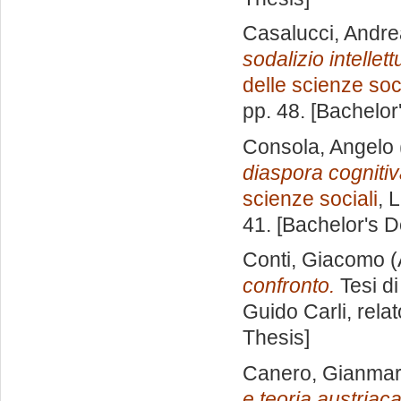
Casalucci, Andre
sodalizio intellet
delle scienze soci
pp. 48. [Bachelor
Consola, Angelo
diaspora cognitiv
scienze sociali
, 
41. [Bachelor's 
Conti, Giacomo
(
confronto.
Tesi d
Guido Carli, rela
Thesis]
Canero, Gianma
e teoria austriac