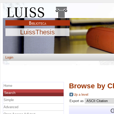
LuissThesis
Login
Browse by C
Home
Search
Up a level
Simple
Export as
Advanced
G