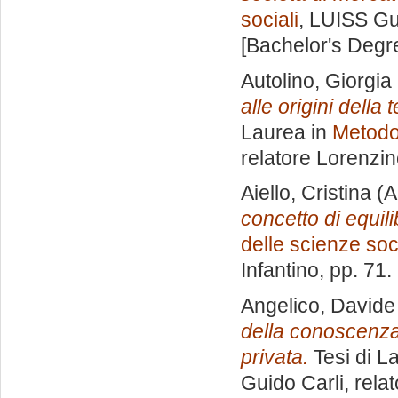
sociali
, LUISS Gu
[Bachelor's Degr
Autolino, Giorgia
alle origini della
Laurea in
Metodol
relatore
Lorenzin
Aiello, Cristina
(A
concetto di equil
delle scienze soci
Infantino
, pp. 71
Angelico, Davide
della conoscenza,
privata.
Tesi di L
Guido Carli, rela