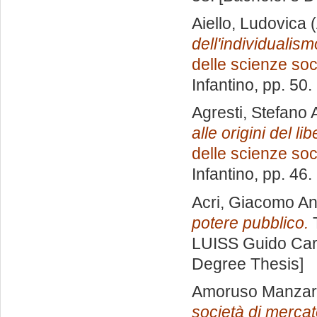
Aiello, Ludovica
(
dell'individualis
delle scienze soci
Infantino
, pp. 50
Agresti, Stefano 
alle origini del l
delle scienze soci
Infantino
, pp. 46
Acri, Giacomo A
potere pubblico.
T
LUISS Guido Carl
Degree Thesis]
Amoruso Manzari
società di mercat