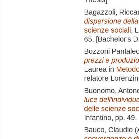
Bagazzoli, Ricca
dispersione dell
scienze sociali
, 
65. [Bachelor's 
Bozzoni Pantaleon
prezzi e produzion
Laurea in
Metodol
relatore
Lorenzin
Buonomo, Antone
luce dell'individ
delle scienze soci
Infantino
, pp. 49
Bauco, Claudio
(
convergenze e div