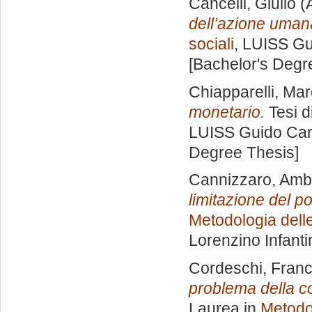
Cancelli, Giulio
(
dell’azione uman
sociali
, LUISS Gu
[Bachelor's Degr
Chiapparelli, Ma
monetario.
Tesi d
LUISS Guido Carl
Degree Thesis]
Cannizzaro, Amb
limitazione del pot
Metodologia delle
Lorenzino Infanti
Cordeschi, Fran
problema della c
Laurea in
Metodol