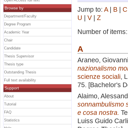
Open Access full text
Browse by
Jump to:
A
|
B
|
C
Department/Faculty
U
|
V
|
Z
Degree Program
Number of items
Academic Year
Chair
A
Candidate
Thesis Supervisor
Araneo, Giovanni
Thesis type
nazionalismo mon
Outstanding Thesis
scienze sociali
, 
Full text availability
75. [Bachelor's 
Support
Alaimo, Alessand
About
sonnambulismo sic
Tutorial
e cosa nostra.
Te
FAQ
Luiss Guido Carli
Statistics