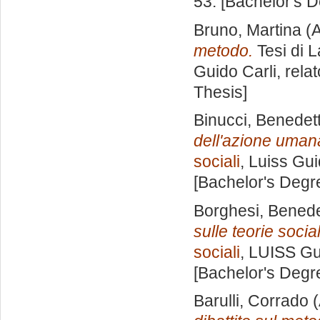
53. [Bachelor's 
Bruno, Martina
(A
metodo.
Tesi di 
Guido Carli, rela
Thesis]
Binucci, Benedet
dell'azione uman
sociali
, Luiss Gui
[Bachelor's Degr
Borghesi, Benede
sulle teorie social
sociali
, LUISS Gu
[Bachelor's Degr
Barulli, Corrado
(