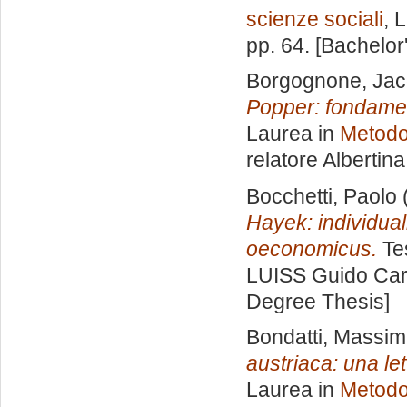
scienze sociali
, 
pp. 64. [Bachelor
Borgognone, Ja
Popper: fondament
Laurea in
Metodol
relatore
Albertina
Bocchetti, Paolo
Hayek: individual
oeconomicus.
Tes
LUISS Guido Carl
Degree Thesis]
Bondatti, Massim
austriaca: una le
Laurea in
Metodol