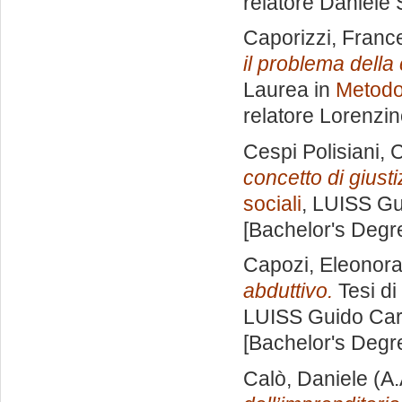
relatore
Daniele 
Caporizzi, Franc
il problema della
Laurea in
Metodol
relatore
Lorenzin
Cespi Polisiani, 
concetto di giusti
sociali
, LUISS Gu
[Bachelor's Degr
Capozi, Eleonor
abduttivo.
Tesi di
LUISS Guido Carl
[Bachelor's Degr
Calò, Daniele
(A.