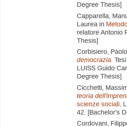
Degree Thesis]
Capparella, Man
Laurea in
Metodol
relatore
Antonio 
Thesis]
Corbisiero, Paol
democrazia.
Tesi
LUISS Guido Carl
Degree Thesis]
Cicchetti, Massim
teoria dell'imprend
scienze sociali
, 
42. [Bachelor's 
Cordovani, Filipp