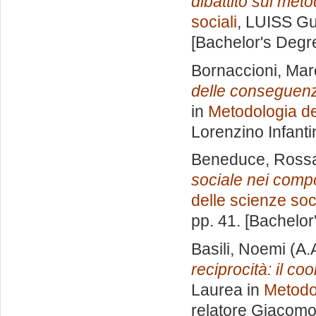
dibattito sul meto
sociali
, LUISS Gu
[Bachelor's Degr
Bornaccioni, Mar
delle conseguenze
in
Metodologia de
Lorenzino Infanti
Beneduce, Ross
sociale nei compo
delle scienze soci
pp. 41. [Bachelor
Basili, Noemi
(A.
reciprocità: il co
Laurea in
Metodol
relatore
Giacomo 