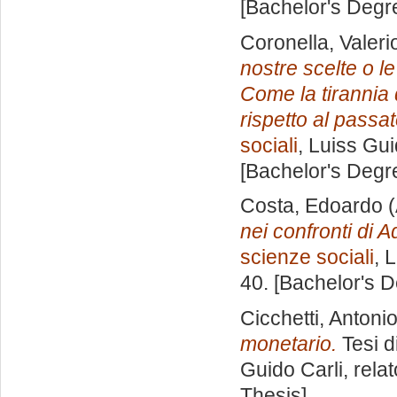
[Bachelor's Degr
Coronella, Valer
nostre scelte o l
Come la tirannia d
rispetto al passat
sociali
, Luiss Gui
[Bachelor's Degr
Costa, Edoardo
(
nei confronti di 
scienze sociali
, 
40. [Bachelor's 
Cicchetti, Antoni
monetario.
Tesi d
Guido Carli, rela
Thesis]