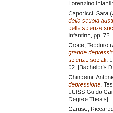
Lorenzino Infanti
Caporicci, Sara
(
della scuola aust
delle scienze soci
Infantino
, pp. 75
Croce, Teodoro
(
grande depressio
scienze sociali
, 
52. [Bachelor's 
Chindemi, Antoni
depressione.
Tesi
LUISS Guido Carl
Degree Thesis]
Caruso, Riccard