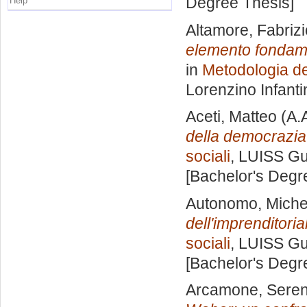
Degree Thesis]
Help
Altamore, Fabrizi
elemento fondamen
in
Metodologia de
Lorenzino Infanti
Aceti, Matteo
(A.
della democrazia
sociali
, LUISS Gu
[Bachelor's Degr
Autonomo, Miche
dell'imprenditorial
sociali
, LUISS Gu
[Bachelor's Degr
Arcamone, Sere