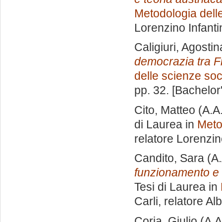
Metodologia delle
Lorenzino Infanti
Caligiuri, Agostin
democrazia tra Fr
delle scienze soci
pp. 32. [Bachelor
Cito, Matteo
(A.A
di Laurea in
Meto
relatore
Lorenzin
Candito, Sara
(A.
funzionamento e 
Tesi di Laurea in
Carli, relatore
Alb
Coria, Giulio
(A.A