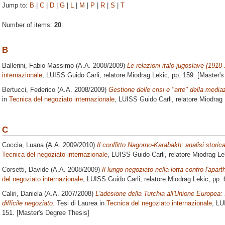
Jump to:
B
|
C
|
D
|
G
|
L
|
M
|
P
|
R
|
S
|
T
Number of items:
20
.
B
Ballerini, Fabio Massimo
(A.A. 2008/2009)
Le relazioni italo-jugoslave (1918-
internazionale
, LUISS Guido Carli, relatore
Miodrag Lekic
, pp. 159. [Master'
Bertucci, Federico
(A.A. 2008/2009)
Gestione delle crisi e "arte" della media
in
Tecnica del negoziato internazionale
, LUISS Guido Carli, relatore
Miodrag 
C
Coccia, Luana
(A.A. 2009/2010)
Il conflitto Nagorno-Karabakh: analisi storica
Tecnica del negoziato internazionale
, LUISS Guido Carli, relatore
Miodrag Le
Corsetti, Davide
(A.A. 2008/2009)
Il lungo negoziato nella lotta contro l'apart
del negoziato internazionale
, LUISS Guido Carli, relatore
Miodrag Lekic
, pp.
Caliri, Daniela
(A.A. 2007/2008)
L'adesione della Turchia all'Unione Europea: 
difficile negoziato.
Tesi di Laurea in
Tecnica del negoziato internazionale
, LU
151. [Master's Degree Thesis]