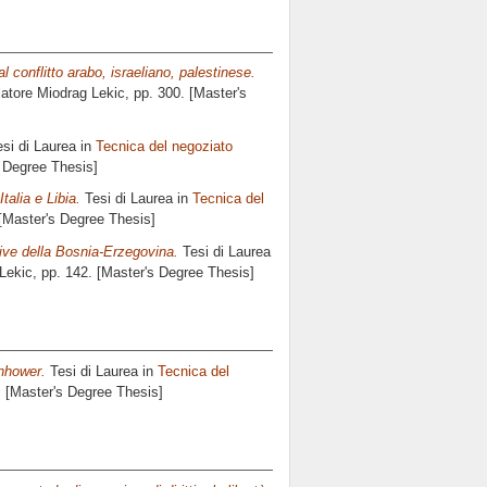
l conflitto arabo, israeliano, palestinese.
latore
Miodrag Lekic
, pp. 300. [Master's
si di Laurea in
Tecnica del negoziato
s Degree Thesis]
talia e Libia.
Tesi di Laurea in
Tecnica del
 [Master's Degree Thesis]
ttive della Bosnia-Erzegovina.
Tesi di Laurea
Lekic
, pp. 142. [Master's Degree Thesis]
enhower.
Tesi di Laurea in
Tecnica del
. [Master's Degree Thesis]