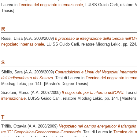
Laurea in
Tecnica del negoziato internazionale
, LUISS Guido Carli, relatore
M
Thesis]
R
Rossi, Elisa
(A.A. 2008/2009)
Il processo di integrazione della Serbia nell’U
negoziato internazionale
, LUISS Guido Carli, relatore
Miodrag Lekic
, pp. 224
S
Sibilio, Sara
(A.A. 2008/2009)
Contraddizioni e Limiti dei Negoziati Internaz
dell’Indipendenza del Kosovo.
Tesi di Laurea in
Tecnica del negoziato intern
Miodrag Lekic
, pp. 141. [Master's Degree Thesis]
Scrofani, Marco
(A.A. 2007/2008)
Il negoziato per la riforma dell'ONU.
Tesi d
internazionale
, LUISS Guido Carli, relatore
Miodrag Lekic
, pp. 144. [Master'
T
Trifilò, Ottavia
(A.A. 2008/2009)
Negoziato nel campo energetico: il triangolo 
tre “G” Geopolitica-Geoeconomia-Geoenergia.
Tesi di Laurea in
Tecnica del n