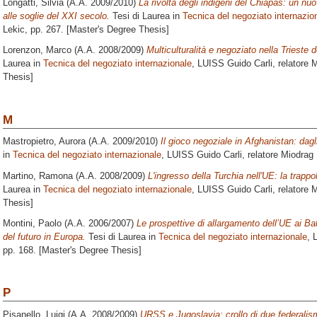
Longatti, Silvia
(A.A. 2009/2010)
La rivolta degli indigeni del Chiapas: un nuov
alle soglie del XXI secolo.
Tesi di Laurea in
Tecnica del negoziato internazio
Lekic
, pp. 267. [Master's Degree Thesis]
Lorenzon, Marco
(A.A. 2008/2009)
Multiculturalità e negoziato nella Trieste 
Laurea in
Tecnica del negoziato internazionale
, LUISS Guido Carli, relatore
M
Thesis]
M
Mastropietro, Aurora
(A.A. 2009/2010)
Il gioco negoziale in Afghanistan: dagl
in
Tecnica del negoziato internazionale
, LUISS Guido Carli, relatore
Miodrag 
Martino, Ramona
(A.A. 2008/2009)
L'ingresso della Turchia nell'UE: la trapp
Laurea in
Tecnica del negoziato internazionale
, LUISS Guido Carli, relatore
M
Thesis]
Montini, Paolo
(A.A. 2006/2007)
Le prospettive di allargamento dell’UE ai Bal
del futuro in Europa.
Tesi di Laurea in
Tecnica del negoziato internazionale
, 
pp. 168. [Master's Degree Thesis]
P
Pisanello, Luigi
(A.A. 2008/2009)
URSS e Jugoslavia: crollo di due federalis