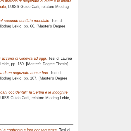
o metodo di negoziare di diritti e le libertà
nale
, LUISS Guido Carli, relatore
Miodrag
del secondo conflitto mondiale.
Tesi di
iodrag Lekic
, pp. 66. [Master's Degree
i accordi di Ginevra ad oggi.
Tesi di Laurea
Lekic
, pp. 189. [Master's Degree Thesis]
ola di un negoziato senza fine.
Tesi di
iodrag Lekic
, pp. 107. [Master's Degree
cani occidentali: la Serbia e le incognite
LUISS Guido Carli, relatore
Miodrag Lekic
,
mi a confronto e loro conseguenze.
Tesi di