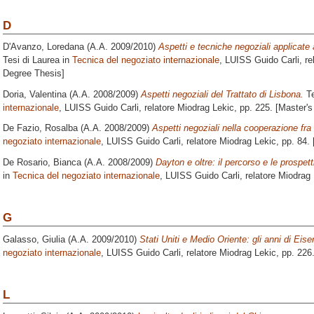
D
D'Avanzo, Loredana
(A.A. 2009/2010)
Aspetti e tecniche negoziali applicate a
Tesi di Laurea in
Tecnica del negoziato internazionale
, LUISS Guido Carli, re
Degree Thesis]
Doria, Valentina
(A.A. 2008/2009)
Aspetti negoziali del Trattato di Lisbona.
Te
internazionale
, LUISS Guido Carli, relatore
Miodrag Lekic
, pp. 225. [Master'
De Fazio, Rosalba
(A.A. 2008/2009)
Aspetti negoziali nella cooperazione fra I
negoziato internazionale
, LUISS Guido Carli, relatore
Miodrag Lekic
, pp. 84.
De Rosario, Bianca
(A.A. 2008/2009)
Dayton e oltre: il percorso e le prospe
in
Tecnica del negoziato internazionale
, LUISS Guido Carli, relatore
Miodrag 
G
Galasso, Giulia
(A.A. 2009/2010)
Stati Uniti e Medio Oriente: gli anni di Eis
negoziato internazionale
, LUISS Guido Carli, relatore
Miodrag Lekic
, pp. 226
L