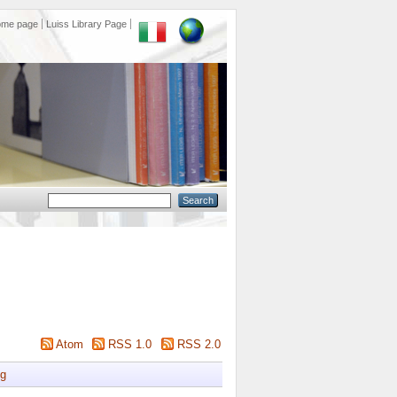
ome page
Luiss Library Page
Atom
RSS 1.0
RSS 2.0
g