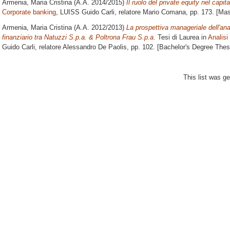
Armenia, Maria Cristina
(A.A. 2014/2015)
Il ruolo del private equity nel capita
Corporate banking
, LUISS Guido Carli, relatore
Mario Comana
, pp. 173. [Ma
Armenia, Maria Cristina
(A.A. 2012/2013)
La prospettiva manageriale dell'ana
finanziario tra Natuzzi S.p.a. & Poltrona Frau S.p.a.
Tesi di Laurea in
Analisi 
Guido Carli, relatore
Alessandro De Paolis
, pp. 102. [Bachelor's Degree Thes
This list was g