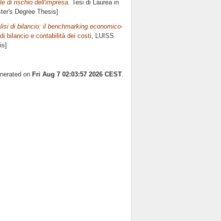
le di rischio dell'impresa.
Tesi di Laurea in
ster's Degree Thesis]
lisi di bilancio: il benchmarking economico-
di bilancio e contabilità dei costi
, LUISS
is]
enerated on
Fri Aug 7 02:03:57 2026 CEST
.