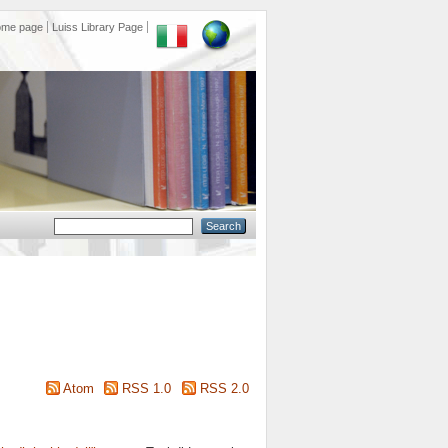
ome page
Luiss Library Page
Atom
RSS 1.0
RSS 2.0