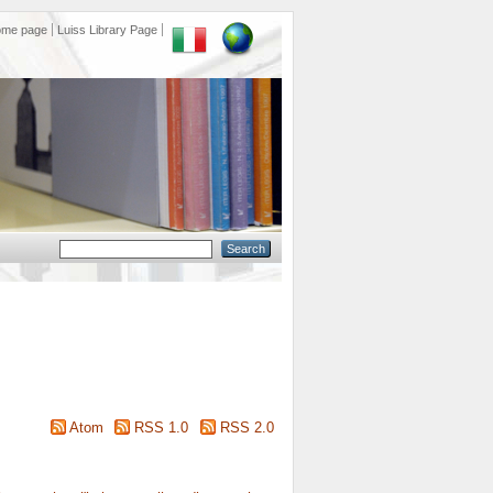
ome page
Luiss Library Page
Atom
RSS 1.0
RSS 2.0