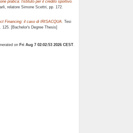
ne pratica: l'istituto per il credito sportivo.
rli, relatore
Simone Scettri
, pp. 172.
oject Financing: il caso di IRISACQUA.
Tesi
p. 125. [Bachelor's Degree Thesis]
enerated on
Fri Aug 7 02:02:53 2026 CEST
.