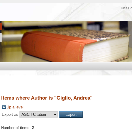
Luiss H
Items where Author is "
Giglio, Andrea
"
Up a level
Export as
Number of items:
2
.