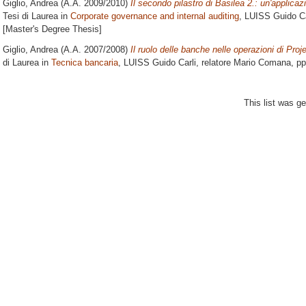
Giglio, Andrea
(A.A. 2009/2010)
Il secondo pilastro di Basilea 2.: un'applicazio
Tesi di Laurea in
Corporate governance and internal auditing
, LUISS Guido Ca
[Master's Degree Thesis]
Giglio, Andrea
(A.A. 2007/2008)
Il ruolo delle banche nelle operazioni di Pr
di Laurea in
Tecnica bancaria
, LUISS Guido Carli, relatore
Mario Comana
, p
This list was g