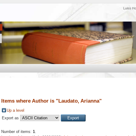
Luiss H
Items where Author is "
Laudato, Arianna
"
Up a level
Export as
Number of items:
1
.