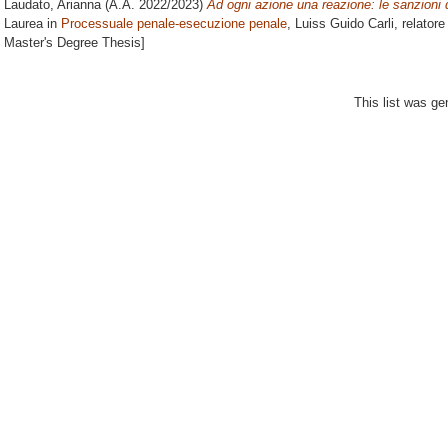
Laudato, Arianna
(A.A. 2022/2023)
Ad ogni azione una reazione: le sanzioni di
Laurea in
Processuale penale-esecuzione penale
, Luiss Guido Carli, relator
Master's Degree Thesis]
This list was g