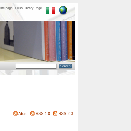
ome page
Luiss Library Page
Atom
RSS 1.0
RSS 2.0