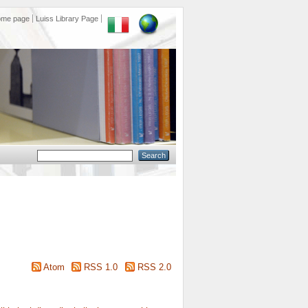
ome page
Luiss Library Page
Atom
RSS 1.0
RSS 2.0