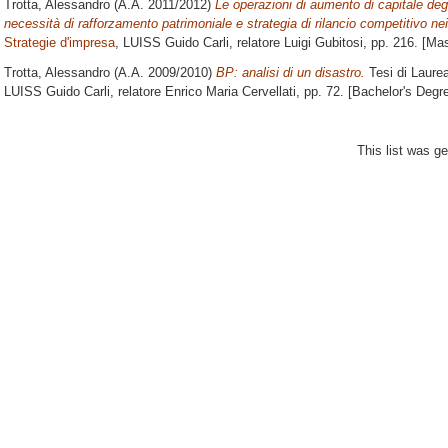
Trotta, Alessandro
(A.A. 2011/2012)
Le operazioni di aumento di capitale degli 
necessità di rafforzamento patrimoniale e strategia di rilancio competitivo nei
Strategie d'impresa
, LUISS Guido Carli, relatore
Luigi Gubitosi
, pp. 216. [Ma
Trotta, Alessandro
(A.A. 2009/2010)
BP: analisi di un disastro.
Tesi di Laure
LUISS Guido Carli, relatore
Enrico Maria Cervellati
, pp. 72. [Bachelor's Degr
This list was g