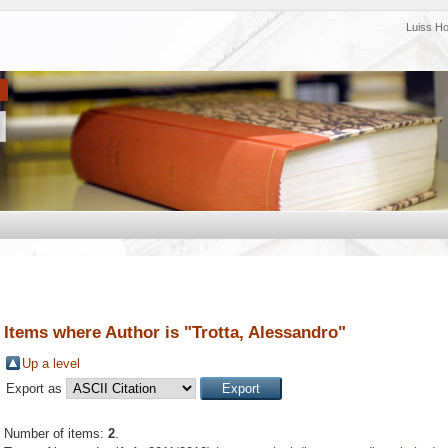
Luiss H
Items where Author is "
Trotta, Alessandro
"
Up a level
Export as
Number of items:
2
.