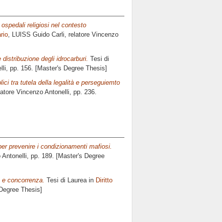
 ospedali religiosi nel contesto
ario
, LUISS Guido Carli, relatore
Vincenzo
 distribuzione degli idrocarburi.
Tesi di
lli
, pp. 156. [Master's Degree Thesis]
blici tra tutela della legalità e perseguiemto
latore
Vincenzo Antonelli
, pp. 236.
 per prevenire i condizionamenti mafiosi.
 Antonelli
, pp. 189. [Master's Degree
e e concorrenza.
Tesi di Laurea in
Diritto
 Degree Thesis]