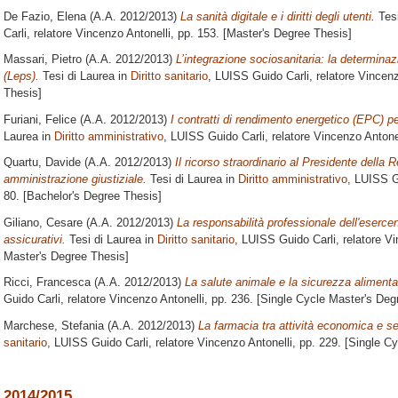
De Fazio, Elena
(A.A. 2012/2013)
La sanità digitale e i diritti degli utenti.
Tesi
Carli, relatore
Vincenzo Antonelli
, pp. 153. [Master's Degree Thesis]
Massari, Pietro
(A.A. 2012/2013)
L’integrazione sociosanitaria: la determinazi
(Leps).
Tesi di Laurea in
Diritto sanitario
, LUISS Guido Carli, relatore
Vincenz
Thesis]
Furiani, Felice
(A.A. 2012/2013)
I contratti di rendimento energetico (EPC) p
Laurea in
Diritto amministrativo
, LUISS Guido Carli, relatore
Vincenzo Antone
Quartu, Davide
(A.A. 2012/2013)
Il ricorso straordinario al Presidente della R
amministrazione giustiziale.
Tesi di Laurea in
Diritto amministrativo
, LUISS G
80. [Bachelor's Degree Thesis]
Giliano, Cesare
(A.A. 2012/2013)
La responsabilità professionale dell'esercente
assicurativi.
Tesi di Laurea in
Diritto sanitario
, LUISS Guido Carli, relatore
Vi
Master's Degree Thesis]
Ricci, Francesca
(A.A. 2012/2013)
La salute animale e la sicurezza alimenta
Guido Carli, relatore
Vincenzo Antonelli
, pp. 236. [Single Cycle Master's Deg
Marchese, Stefania
(A.A. 2012/2013)
La farmacia tra attività economica e se
sanitario
, LUISS Guido Carli, relatore
Vincenzo Antonelli
, pp. 229. [Single C
2014/2015