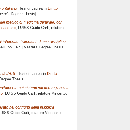
o italiano.
Tesi di Laurea in
Diritto
helor's Degree Thesis]
 del medico di medicina generale, con
o sanitario
, LUISS Guido Carli, relatore
di interesse: frammenti di una disciplina.
elli
, pp. 162. [Master's Degree Thesis]
e dell'ASL.
Tesi di Laurea in
Diritto
 Degree Thesis]
editamento nei sistemi sanitari regionali in
io
, LUISS Guido Carli, relatore
Vincenzo
rivato nei confronti della pubblica
LUISS Guido Carli, relatore
Vincenzo