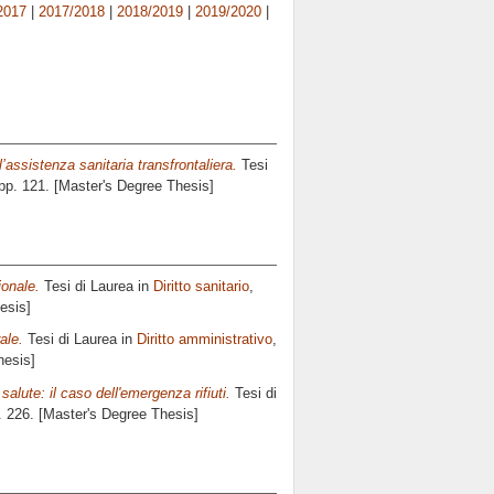
2017
|
2017/2018
|
2018/2019
|
2019/2020
|
l’assistenza sanitaria transfrontaliera.
Tesi
 pp. 121. [Master's Degree Thesis]
ionale.
Tesi di Laurea in
Diritto sanitario
,
esis]
ale.
Tesi di Laurea in
Diritto amministrativo
,
hesis]
a salute: il caso dell'emergenza rifiuti.
Tesi di
. 226. [Master's Degree Thesis]