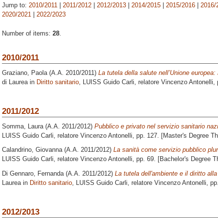
Jump to:
2010/2011
|
2011/2012
|
2012/2013
|
2014/2015
|
2015/2016
|
2016/
2020/2021
|
2022/2023
Number of items:
28
.
2010/2011
Graziano, Paola
(A.A. 2010/2011)
La tutela della salute nell’Unione europea: 
di Laurea in
Diritto sanitario
, LUISS Guido Carli, relatore
Vincenzo Antonelli
,
2011/2012
Somma, Laura
(A.A. 2011/2012)
Pubblico e privato nel servizio sanitario naz
LUISS Guido Carli, relatore
Vincenzo Antonelli
, pp. 127. [Master's Degree Th
Calandrino, Giovanna
(A.A. 2011/2012)
La sanità come servizio pubblico plur
LUISS Guido Carli, relatore
Vincenzo Antonelli
, pp. 69. [Bachelor's Degree T
Di Gennaro, Fernanda
(A.A. 2011/2012)
La tutela dell'ambiente e il diritto all
Laurea in
Diritto sanitario
, LUISS Guido Carli, relatore
Vincenzo Antonelli
, pp
2012/2013