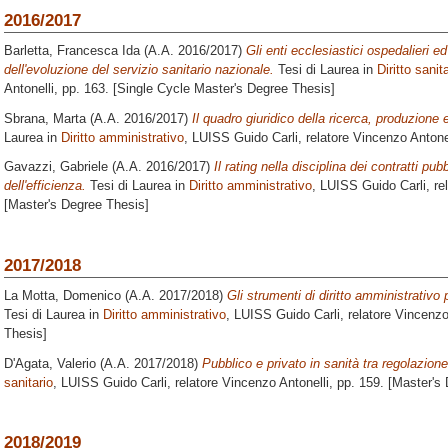
2016/2017
Barletta, Francesca Ida
(A.A. 2016/2017)
Gli enti ecclesiastici ospedalieri ed
dell'evoluzione del servizio sanitario nazionale.
Tesi di Laurea in
Diritto sanit
Antonelli
, pp. 163. [Single Cycle Master's Degree Thesis]
Sbrana, Marta
(A.A. 2016/2017)
Il quadro giuridico della ricerca, produzione e
Laurea in
Diritto amministrativo
, LUISS Guido Carli, relatore
Vincenzo Antone
Gavazzi, Gabriele
(A.A. 2016/2017)
Il rating nella disciplina dei contratti pub
dell'efficienza.
Tesi di Laurea in
Diritto amministrativo
, LUISS Guido Carli, re
[Master's Degree Thesis]
2017/2018
La Motta, Domenico
(A.A. 2017/2018)
Gli strumenti di diritto amministrativo
Tesi di Laurea in
Diritto amministrativo
, LUISS Guido Carli, relatore
Vincenzo
Thesis]
D'Agata, Valerio
(A.A. 2017/2018)
Pubblico e privato in sanità tra regolazion
sanitario
, LUISS Guido Carli, relatore
Vincenzo Antonelli
, pp. 159. [Master's
2018/2019