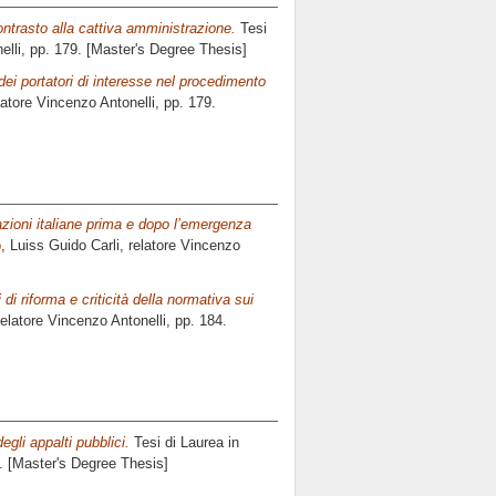
ntrasto alla cattiva amministrazione.
Tesi
elli
, pp. 179. [Master's Degree Thesis]
dei portatori di interesse nel procedimento
latore
Vincenzo Antonelli
, pp. 179.
azioni italiane prima e dopo l’emergenza
o
, Luiss Guido Carli, relatore
Vincenzo
di riforma e criticità della normativa sui
relatore
Vincenzo Antonelli
, pp. 184.
egli appalti pubblici.
Tesi di Laurea in
6. [Master's Degree Thesis]