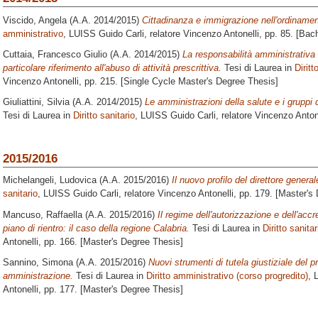
Viscido, Angela
(A.A. 2014/2015)
Cittadinanza e immigrazione nell'ordinament
amministrativo
, LUISS Guido Carli, relatore
Vincenzo Antonelli
, pp. 85. [Bac
Cuttaia, Francesco Giulio
(A.A. 2014/2015)
La responsabilità amministrativa
particolare riferimento all'abuso di attività prescrittiva.
Tesi di Laurea in
Diritt
Vincenzo Antonelli
, pp. 215. [Single Cycle Master's Degree Thesis]
Giuliattini, Silvia
(A.A. 2014/2015)
Le amministrazioni della salute e i gruppi 
Tesi di Laurea in
Diritto sanitario
, LUISS Guido Carli, relatore
Vincenzo Anton
2015/2016
Michelangeli, Ludovica
(A.A. 2015/2016)
Il nuovo profilo del direttore general
sanitario
, LUISS Guido Carli, relatore
Vincenzo Antonelli
, pp. 179. [Master's
Mancuso, Raffaella
(A.A. 2015/2016)
Il regime dell'autorizzazione e dell'accr
piano di rientro: il caso della regione Calabria.
Tesi di Laurea in
Diritto sanitar
Antonelli
, pp. 166. [Master's Degree Thesis]
Sannino, Simona
(A.A. 2015/2016)
Nuovi strumenti di tutela giustiziale del p
amministrazione.
Tesi di Laurea in
Diritto amministrativo (corso progredito)
, 
Antonelli
, pp. 177. [Master's Degree Thesis]