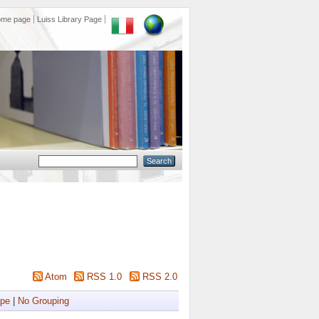
ome page
Luiss Library Page
Atom
RSS 1.0
RSS 2.0
ype
|
No Grouping