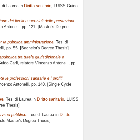
 di Laurea in
Diritto sanitario
, LUISS Guido
one dei livelli essenziali delle prestazioni
o Antonelli
, pp. 121. [Master's Degree
er la pubblica amministrazione.
Tesi di
lli
, pp. 55. [Bachelor's Degree Thesis]
epubblica tra tutela giurisdizionale e
uido Carli, relatore
Vincenzo Antonelli
, pp.
 le professioni sanitarie e i profili
ncenzo Antonelli
, pp. 140. [Single Cycle
re.
Tesi di Laurea in
Diritto sanitario
, LUISS
ree Thesis]
rvizio pubblico.
Tesi di Laurea in
Diritto
ycle Master's Degree Thesis]