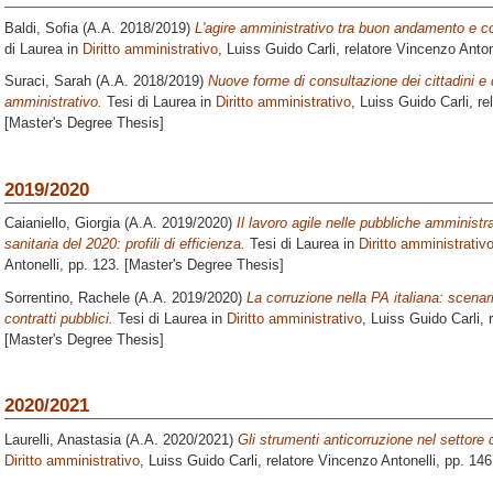
Baldi, Sofia
(A.A. 2018/2019)
L'agire amministrativo tra buon andamento e co
di Laurea in
Diritto amministrativo
, Luiss Guido Carli, relatore
Vincenzo Anton
Suraci, Sarah
(A.A. 2018/2019)
Nuove forme di consultazione dei cittadini e 
amministrativo.
Tesi di Laurea in
Diritto amministrativo
, Luiss Guido Carli, re
[Master's Degree Thesis]
2019/2020
Caianiello, Giorgia
(A.A. 2019/2020)
Il lavoro agile nelle pubbliche amministr
sanitaria del 2020: profili di efficienza.
Tesi di Laurea in
Diritto amministrativ
Antonelli
, pp. 123. [Master's Degree Thesis]
Sorrentino, Rachele
(A.A. 2019/2020)
La corruzione nella PA italiana: scenari 
contratti pubblici.
Tesi di Laurea in
Diritto amministrativo
, Luiss Guido Carli, 
[Master's Degree Thesis]
2020/2021
Laurelli, Anastasia
(A.A. 2020/2021)
Gli strumenti anticorruzione nel settore d
Diritto amministrativo
, Luiss Guido Carli, relatore
Vincenzo Antonelli
, pp. 14