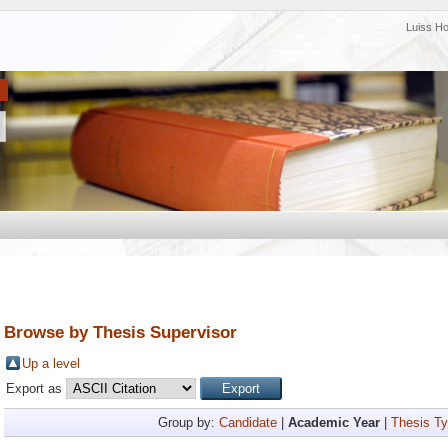
Luiss H
Browse by Thesis Supervisor
Up a level
Export as
Group by:
Candidate
|
Academic Year
|
Thesis T