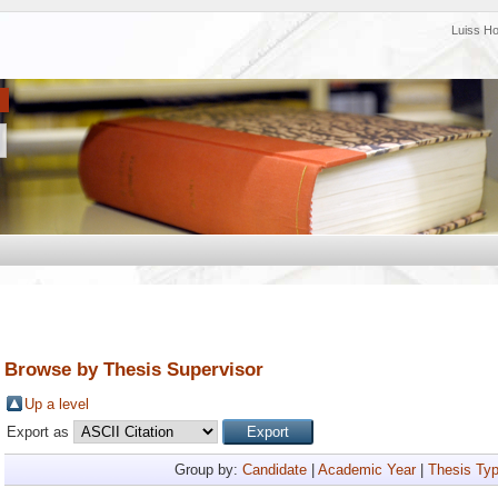
Luiss H
Browse by Thesis Supervisor
Up a level
Export as
Group by:
Candidate
|
Academic Year
|
Thesis Ty