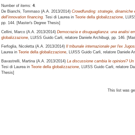
Number of items:
4
.
De Bianchi, Tommaso
(A.A. 2013/2014)
Crowdfunding: strategie, dinamiche 
dell’innovation financing.
Tesi di Laurea in
Teorie della globalizzazione
, LUIS
pp. 144. [Master's Degree Thesis]
Cellini, Marco
(A.A. 2013/2014)
Democrazia e disuguaglianza: una analisi em
globalizzazione
, LUISS Guido Carli, relatore
Daniele Archibugi
, pp. 146. [Ma
Ferfoglia, Nicoletta
(A.A. 2013/2014)
Il tribunale internazionale per l'ex Jug
Laurea in
Teorie della globalizzazione
, LUISS Guido Carli, relatore
Daniele Ar
Bavastrelli, Martina
(A.A. 2013/2014)
La discussione cambia le opinioni? Un 
Tesi di Laurea in
Teorie della globalizzazione
, LUISS Guido Carli, relatore
Da
Thesis]
This list was g