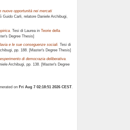
e nuove opportunità nei mercati
S Guido Carli, relatore
Daniele Archibugi
,
pirica.
Tesi di Laurea in
Teorie della
ster's Degree Thesis]
oslavia e le sue conseguenze sociali.
Tesi di
chibugi
, pp. 188. [Master's Degree Thesis]
esperimento di democrazia deliberativa.
niele Archibugi
, pp. 138. [Master's Degree
enerated on
Fri Aug 7 02:18:51 2026 CEST
.