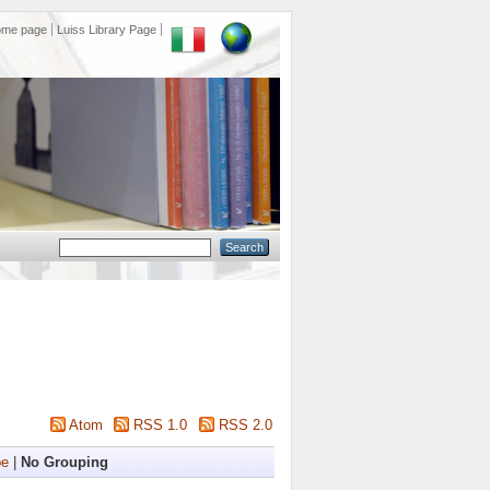
ome page
Luiss Library Page
Atom
RSS 1.0
RSS 2.0
pe
|
No Grouping