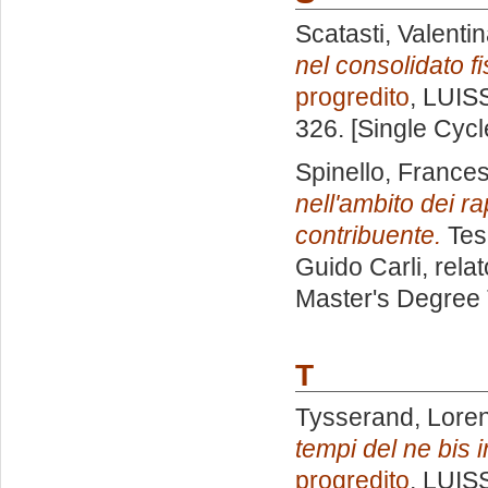
Scatasti, Valenti
nel consolidato f
progredito
, LUISS
326. [Single Cyc
Spinello, France
nell'ambito dei ra
contribuente.
Tesi
Guido Carli, rela
Master's Degree 
T
Tysserand, Lore
tempi del ne bis 
progredito
, LUISS