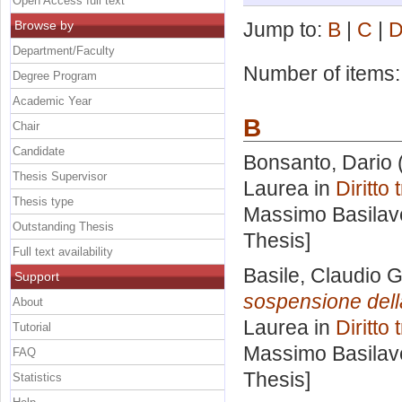
Open Access full text
Browse by
Jump to:
B
|
C
|
Department/Faculty
Number of items
Degree Program
Academic Year
B
Chair
Candidate
Bonsanto, Dario
Thesis Supervisor
Laurea in
Diritto 
Thesis type
Massimo Basilav
Outstanding Thesis
Thesis]
Full text availability
Basile, Claudio G
Support
sospensione della
About
Laurea in
Diritto 
Tutorial
Massimo Basilav
FAQ
Thesis]
Statistics