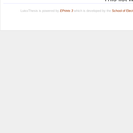
LuissThesis is powered by
EPrints 3
which is developed by the
School of Ele