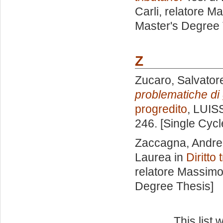
Carli, relatore
Ma
Master's Degree 
Z
Zucaro, Salvator
problematiche di 
progredito
, LUISS
246. [Single Cyc
Zaccagna, Andr
Laurea in
Diritto
relatore
Massimo
Degree Thesis]
This list