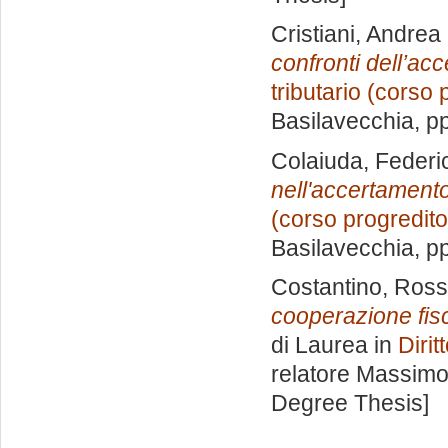
Cristiani, Andrea
confronti dell’ac
tributario (corso 
Basilavecchia
, p
Colaiuda, Federi
nell'accertament
(corso progredito
Basilavecchia
, p
Costantino, Ross
cooperazione fisc
di Laurea in
Dirit
relatore
Massimo
Degree Thesis]