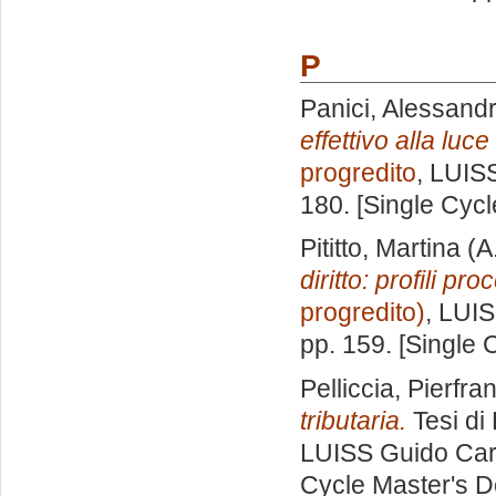
P
Panici, Alessand
effettivo alla luc
progredito
, LUISS
180. [Single Cyc
Pititto, Martina
(A
diritto: profili pro
progredito)
, LUIS
pp. 159. [Single
Pelliccia, Pierfr
tributaria.
Tesi di
LUISS Guido Carl
Cycle Master's D