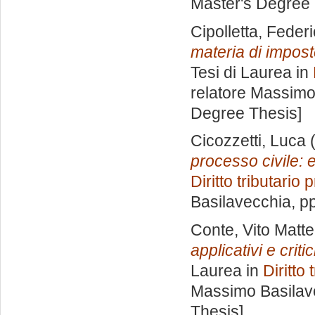
Master's Degree 
Cipolletta, Feder
materia di impost
Tesi di Laurea in
relatore
Massimo
Degree Thesis]
Cicozzetti, Luca
(
processo civile: e
Diritto tributario 
Basilavecchia
, p
Conte, Vito Matt
applicativi e crit
Laurea in
Diritto 
Massimo Basilav
Thesis]