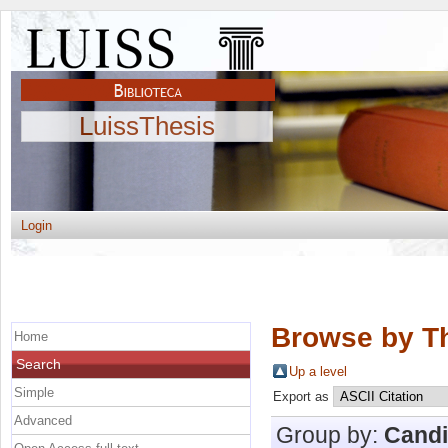
LuissThesis
Login
Browse by Th
Home
Search
Up a level
Simple
Export as
Advanced
Group by:
Candi