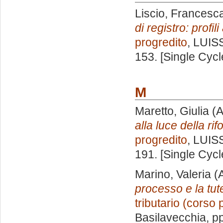
Liscio, Francesc
di registro: profili
progredito
, LUISS
153. [Single Cyc
M
Maretto, Giulia
(A
alla luce della ri
progredito
, LUISS
191. [Single Cyc
Marino, Valeria
(A
processo e la tut
tributario (corso 
Basilavecchia
, p