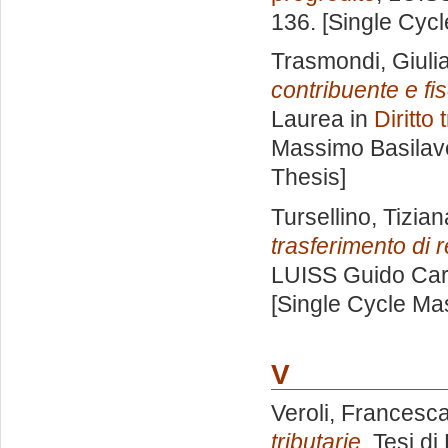
136. [Single Cyc
Trasmondi, Giuli
contribuente e fi
Laurea in
Diritto 
Massimo Basilav
Thesis]
Tursellino, Tizian
trasferimento di 
LUISS Guido Carl
[Single Cycle Ma
V
Veroli, Francesc
tributarie.
Tesi di