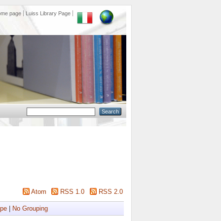
ome page
Luiss Library Page
Atom
RSS 1.0
RSS 2.0
ype
|
No Grouping