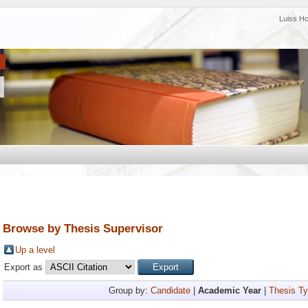
Luiss H
Browse by Thesis Supervisor
Up a level
Export as
Group by:
Candidate
|
Academic Year
|
Thesis T