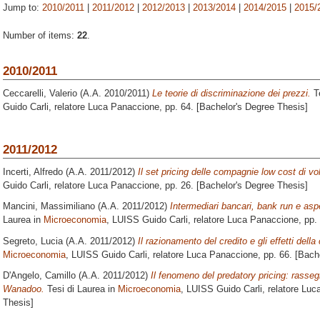
Jump to:
2010/2011
|
2011/2012
|
2012/2013
|
2013/2014
|
2014/2015
|
2015/
Number of items:
22
.
2010/2011
Ceccarelli, Valerio
(A.A. 2010/2011)
Le teorie di discriminazione dei prezzi.
Te
Guido Carli, relatore
Luca Panaccione
, pp. 64. [Bachelor's Degree Thesis]
2011/2012
Incerti, Alfredo
(A.A. 2011/2012)
Il set pricing delle compagnie low cost di vo
Guido Carli, relatore
Luca Panaccione
, pp. 26. [Bachelor's Degree Thesis]
Mancini, Massimiliano
(A.A. 2011/2012)
Intermediari bancari, bank run e aspet
Laurea in
Microeconomia
, LUISS Guido Carli, relatore
Luca Panaccione
, pp.
Segreto, Lucia
(A.A. 2011/2012)
Il razionamento del credito e gli effetti della 
Microeconomia
, LUISS Guido Carli, relatore
Luca Panaccione
, pp. 66. [Bach
D'Angelo, Camillo
(A.A. 2011/2012)
Il fenomeno del predatory pricing: rassegn
Wanadoo.
Tesi di Laurea in
Microeconomia
, LUISS Guido Carli, relatore
Luc
Thesis]