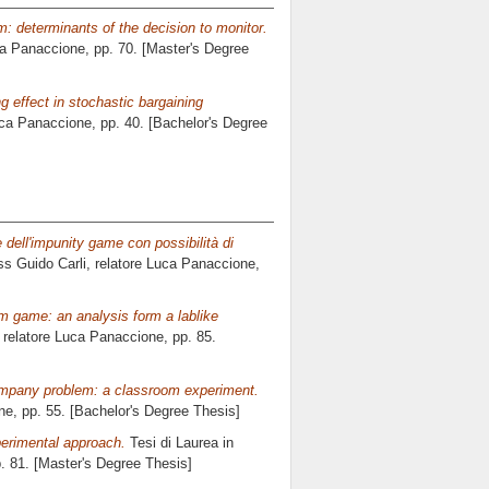
 determinants of the decision to monitor.
a Panaccione
, pp. 70. [Master's Degree
ng effect in stochastic bargaining
ca Panaccione
, pp. 40. [Bachelor's Degree
 dell'impunity game con possibilità di
ss Guido Carli, relatore
Luca Panaccione
,
m game: an analysis form a lablike
 relatore
Luca Panaccione
, pp. 85.
ompany problem: a classroom experiment.
ne
, pp. 55. [Bachelor's Degree Thesis]
erimental approach.
Tesi di Laurea in
p. 81. [Master's Degree Thesis]