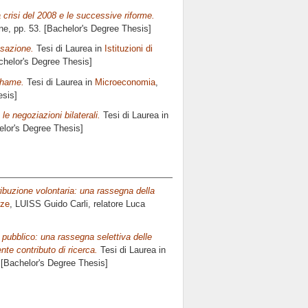
la crisi del 2008 e le successive riforme.
ne
, pp. 53. [Bachelor's Degree Thesis]
ssazione.
Tesi di Laurea in
Istituzioni di
achelor's Degree Thesis]
 shame.
Tesi di Laurea in
Microeconomia
,
esis]
e negoziazioni bilaterali.
Tesi di Laurea in
elor's Degree Thesis]
ribuzione volontaria: una rassegna della
nze
, LUISS Guido Carli, relatore
Luca
 pubblico: una rassegna selettiva delle
ente contributo di ricerca.
Tesi di Laurea in
. [Bachelor's Degree Thesis]