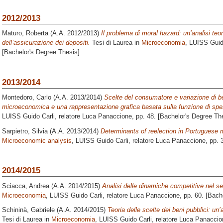
2012/2013
Maturo, Roberta
(A.A. 2012/2013)
Il problema di moral hazard: un’analisi teo
dell’assicurazione dei depositi.
Tesi di Laurea in
Microeconomia
, LUISS Guido
[Bachelor's Degree Thesis]
2013/2014
Montedoro, Carlo
(A.A. 2013/2014)
Scelte del consumatore e variazione di b
microeconomica e una rappresentazione grafica basata sulla funzione di spe
LUISS Guido Carli, relatore
Luca Panaccione
, pp. 48. [Bachelor's Degree Th
Sarpietro, Silvia
(A.A. 2013/2014)
Determinants of reelection in Portuguese m
Microeconomic analysis
, LUISS Guido Carli, relatore
Luca Panaccione
, pp. 
2014/2015
Sciacca, Andrea
(A.A. 2014/2015)
Analisi delle dinamiche competitive nel set
Microeconomia
, LUISS Guido Carli, relatore
Luca Panaccione
, pp. 60. [Bach
Schininà, Gabriele
(A.A. 2014/2015)
Teoria delle scelte dei beni pubblici: un
Tesi di Laurea in
Microeconomia
, LUISS Guido Carli, relatore
Luca Panaccio