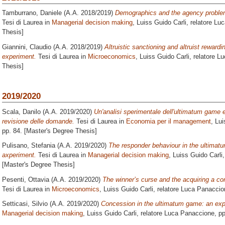
Tamburrano, Daniele
(A.A. 2018/2019)
Demographics and the agency problem:
Tesi di Laurea in
Managerial decision making
, Luiss Guido Carli, relatore
Luc
Thesis]
Giannini, Claudio
(A.A. 2018/2019)
Altruistic sanctioning and altruist rewardi
experiment.
Tesi di Laurea in
Microeconomics
, Luiss Guido Carli, relatore
Lu
Thesis]
2019/2020
Scala, Danilo
(A.A. 2019/2020)
Un'analisi sperimentale dell'ultimatum game e
revisione delle domande.
Tesi di Laurea in
Economia per il management
, Lui
pp. 84. [Master's Degree Thesis]
Pulisano, Stefania
(A.A. 2019/2020)
The responder behaviour in the ultimatu
axperiment.
Tesi di Laurea in
Managerial decision making
, Luiss Guido Carli,
[Master's Degree Thesis]
Pesenti, Ottavia
(A.A. 2019/2020)
The winner’s curse and the acquiring a c
Tesi di Laurea in
Microeconomics
, Luiss Guido Carli, relatore
Luca Panaccio
Setticasi, Silvio
(A.A. 2019/2020)
Concession in the ultimatum game: an exp
Managerial decision making
, Luiss Guido Carli, relatore
Luca Panaccione
, p