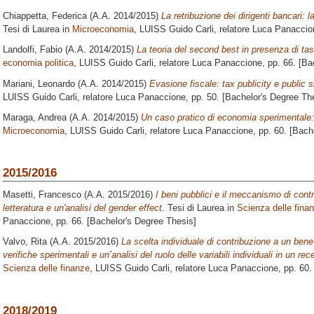
Chiappetta, Federica
(A.A. 2014/2015)
La retribuzione dei dirigenti bancari: 
Tesi di Laurea in
Microeconomia
, LUISS Guido Carli, relatore
Luca Panaccio
Landolfi, Fabio
(A.A. 2014/2015)
La teoria del second best in presenza di ta
economia politica
, LUISS Guido Carli, relatore
Luca Panaccione
, pp. 66. [B
Mariani, Leonardo
(A.A. 2014/2015)
Evasione fiscale: tax publicity e public
LUISS Guido Carli, relatore
Luca Panaccione
, pp. 50. [Bachelor's Degree Th
Maraga, Andrea
(A.A. 2014/2015)
Un caso pratico di economia sperimentale: l
Microeconomia
, LUISS Guido Carli, relatore
Luca Panaccione
, pp. 60. [Bach
2015/2016
Masetti, Francesco
(A.A. 2015/2016)
I beni pubblici e il meccanismo di cont
letteratura e un'analisi del gender effect.
Tesi di Laurea in
Scienza delle fina
Panaccione
, pp. 66. [Bachelor's Degree Thesis]
Valvo, Rita
(A.A. 2015/2016)
La scelta individuale di contribuzione a un bene
verifiche sperimentali e un’analisi del ruolo delle variabili individuali in un rec
Scienza delle finanze
, LUISS Guido Carli, relatore
Luca Panaccione
, pp. 60
2018/2019