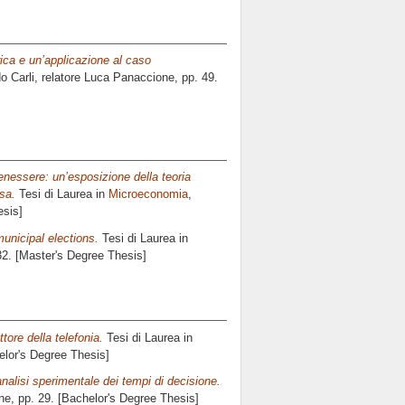
rica e un’applicazione al caso
 Carli, relatore
Luca Panaccione
, pp. 49.
enessere: un’esposizione della teoria
sa.
Tesi di Laurea in
Microeconomia
,
esis]
unicipal elections.
Tesi di Laurea in
32. [Master's Degree Thesis]
tore della telefonia.
Tesi di Laurea in
elor's Degree Thesis]
’analisi sperimentale dei tempi di decisione.
ne
, pp. 29. [Bachelor's Degree Thesis]