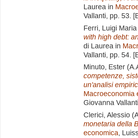
Laurea in
Macro
Vallanti
, pp. 53. 
Ferri, Luigi Maria
with high debt: a
di Laurea in
Mac
Vallanti
, pp. 54. 
Minuto, Ester
(A.
competenze, siste
un'analisi empiri
Macroeconomia e
Giovanna Vallant
Clerici, Alessio
(A
monetaria della 
economica
, Luis