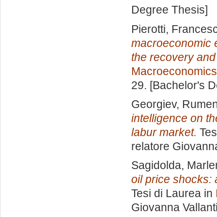
Degree Thesis]
Pierotti, Frances
macroeconomic effe
the recovery and r
Macroeconomics
29. [Bachelor's 
Georgiev, Rume
intelligence on th
labur market.
Tes
relatore
Giovanna
Sagidolda, Marle
oil price shocks: 
Tesi di Laurea in
Giovanna Vallant