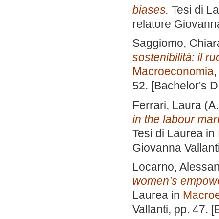
biases.
Tesi di L
relatore
Giovanna
Saggiomo, Chiar
sostenibilità: il r
Macroeconomia
,
52. [Bachelor's 
Ferrari, Laura
(A.
in the labour ma
Tesi di Laurea in
Giovanna Vallant
Locarno, Alessa
women’s empower
Laurea in
Macro
Vallanti
, pp. 47. 