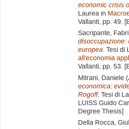
economic crisis o
Laurea in
Macro
Vallanti
, pp. 49. 
Sacripante, Fabr
disoccupazione: u
europea.
Tesi di 
all'economia appl
Vallanti
, pp. 53. 
Mitrani, Daniele
(
economica: eviden
Rogoff.
Tesi di L
LUISS Guido Carl
Degree Thesis]
Della Rocca, Giul