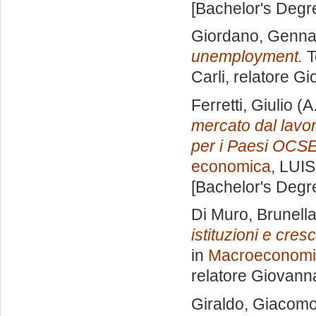
[Bachelor's Degr
Giordano, Genna
unemployment.
T
Carli, relatore
Gio
Ferretti, Giulio
(A
mercato dal lavor
per i Paesi OCSE
economica
, LUIS
[Bachelor's Degr
Di Muro, Brunell
istituzioni e cres
in
Macroeconomia
relatore
Giovanna
Giraldo, Giacom