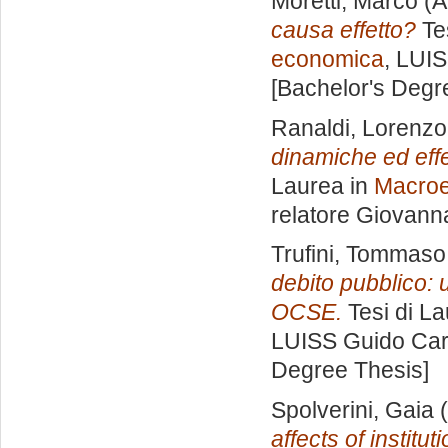
Moretti, Marco
(A
causa effetto?
Tes
economica
, LUIS
[Bachelor's Degr
Ranaldi, Lorenzo
dinamiche ed effe
Laurea in
Macroe
relatore
Giovanna
Trufini, Tommaso
debito pubblico: 
OCSE.
Tesi di La
LUISS Guido Carl
Degree Thesis]
Spolverini, Gaia
(
affects of institu