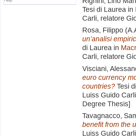
Righini, Lino Mar
Help
Tesi di Laurea in
Carli, relatore
Gio
Rosa, Filippo
(A.
un’analisi empiri
di Laurea in
Macr
Carli, relatore
Gio
Visciani, Alessan
euro currency mod
countries?
Tesi d
Luiss Guido Carli
Degree Thesis]
Tavagnacco, Sa
benefit from the
Luiss Guido Carli