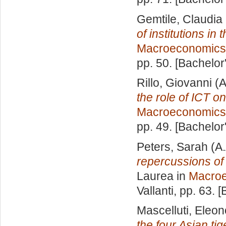
Gemtile, Claudia
of institutions i
Macroeconomics
pp. 50. [Bachelor
Rillo, Giovanni
(A
the role of ICT 
Macroeconomics
pp. 49. [Bachelor
Peters, Sarah
(A.
repercussions of 
Laurea in
Macro
Vallanti
, pp. 63. 
Mascelluti, Eleon
the four Asian tig