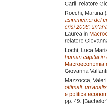
Carli, relatore
Gio
Rocchi, Martina
(
asimmetrici del c
crisi 2008: un'ana
Laurea in
Macroe
relatore
Giovanna
Lochi, Luca Mari
human capital in
Macroeconomia e
Giovanna Vallant
Mazzocca, Valeri
ottimali: un’anali
e politica econo
pp. 49. [Bachelor