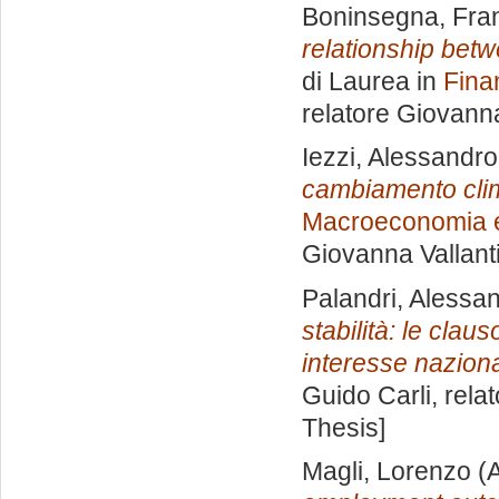
Boninsegna, Fra
relationship betw
di Laurea in
Fina
relatore
Giovanna
Iezzi, Alessandr
cambiamento clim
Macroeconomia e
Giovanna Vallant
Palandri, Alessa
stabilità: le claus
interesse naziona
Guido Carli, rela
Thesis]
Magli, Lorenzo
(A