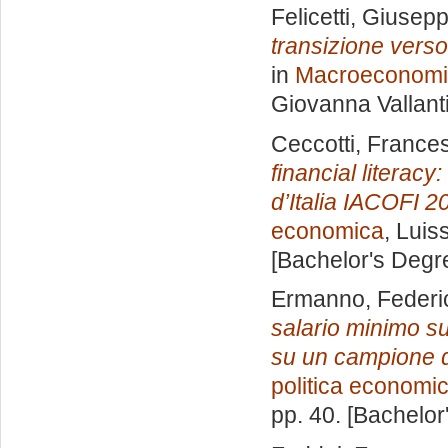
Felicetti, Giusep
transizione verso
in
Macroeconomia
Giovanna Vallant
Ceccotti, France
financial literac
d’Italia IACOFI 2
economica
, Luis
[Bachelor's Degr
Ermanno, Federi
salario minimo su
su un campione 
politica economi
pp. 40. [Bachelor