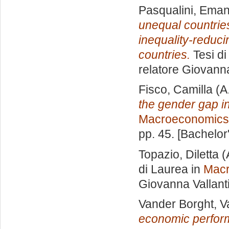
Pasqualini, Ema
unequal countries
inequality-reduc
countries.
Tesi di
relatore
Giovanna
Fisco, Camilla
(A
the gender gap i
Macroeconomics
pp. 45. [Bachelor
Topazio, Diletta
(
di Laurea in
Mac
Giovanna Vallant
Vander Borght, V
economic perform