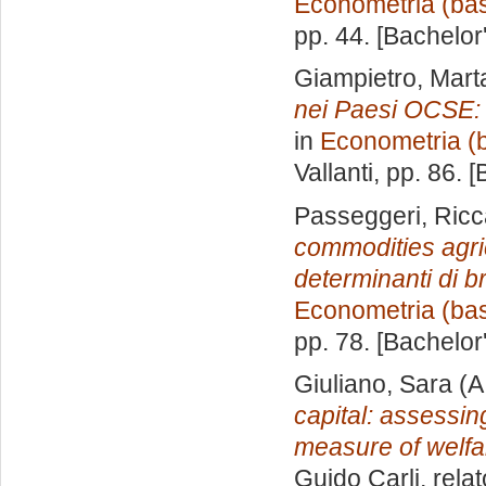
Econometria (ba
pp. 44. [Bachelor
Giampietro, Mart
nei Paesi OCSE: i
in
Econometria (
Vallanti
, pp. 86. 
Passeggeri, Ric
commodities agric
determinanti di b
Econometria (ba
pp. 78. [Bachelor
Giuliano, Sara
(A
capital: assessi
measure of welfa
Guido Carli, rela