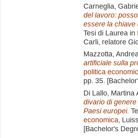
Carneglia, Gabri
del lavoro: posson
essere la chiave 
Tesi di Laurea in
Carli, relatore
Gio
Mazzotta, Andre
artificiale sulla pr
politica economi
pp. 35. [Bachelor
Di Lallo, Martina 
divario di genere
Paesi europei.
Te
economica
, Luis
[Bachelor's Degr