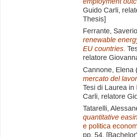
employment out
Guido Carli, rela
Thesis]
Ferrante, Saveri
renewable energ
EU countries.
Tes
relatore
Giovanna
Cannone, Elena
mercato del lavor
Tesi di Laurea in
Carli, relatore
Gio
Tatarelli, Alessa
quantitative easi
e politica econo
pp. 54. [Bachelor