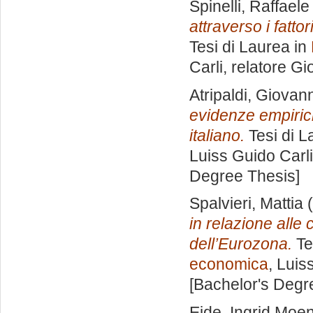
Spinelli, Raffaele
attraverso i fatto
Tesi di Laurea in
Carli, relatore
Gio
Atripaldi, Giovann
evidenze empirich
italiano.
Tesi di L
Luiss Guido Carli
Degree Thesis]
Spalvieri, Mattia
(
in relazione alle
dell’Eurozona.
Te
economica
, Luis
[Bachelor's Degr
Eide, Ingrid Moe