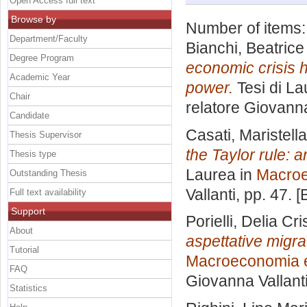
Open Access full text
Browse by
Number of items
Department/Faculty
Bianchi, Beatrice
Degree Program
economic crisis h
Academic Year
power.
Tesi di La
Chair
relatore
Giovanna
Candidate
Casati, Maristella
Thesis Supervisor
the Taylor rule:
Thesis type
Laurea in
Macro
Outstanding Thesis
Vallanti
, pp. 47. 
Full text availability
Support
Porielli, Delia Cri
About
aspettative migra
Tutorial
Macroeconomia e
FAQ
Giovanna Vallant
Statistics