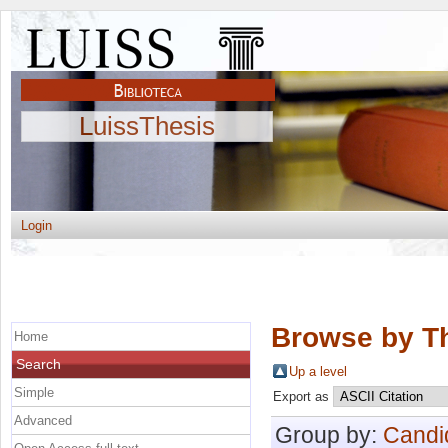
LuissThesis
Login
Browse by Th
Home
Search
Up a level
Simple
Export as
Advanced
Group by:
Candi