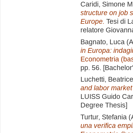
Caridi, Simone M
structure on job 
Europe.
Tesi di L
relatore
Giovanna
Bagnato, Luca
(A
in Europa: indagi
Econometria (ba
pp. 56. [Bachelor
Luchetti, Beatric
and labor market
LUISS Guido Carl
Degree Thesis]
Turtur, Stefania
(
una verifica empi