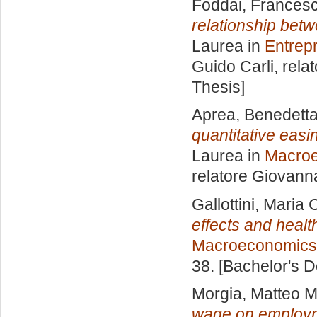
Foddai, Frances
relationship bet
Laurea in
Entrep
Guido Carli, rela
Thesis]
Aprea, Benedett
quantitative easi
Laurea in
Macroe
relatore
Giovanna
Gallottini, Maria 
effects and heal
Macroeconomics
38. [Bachelor's 
Morgia, Matteo M
wage on employme