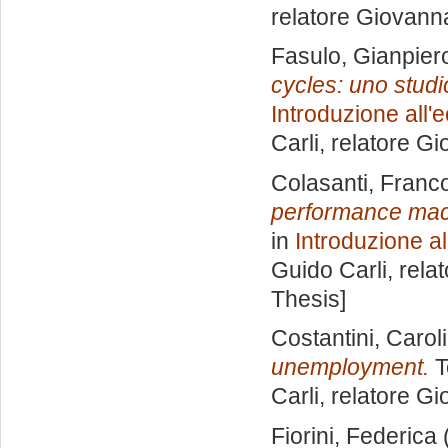
relatore
Giovanna
Fasulo, Gianpier
cycles: uno stud
Introduzione all'
Carli, relatore
Gio
Colasanti, Franc
performance macr
in
Introduzione a
Guido Carli, rela
Thesis]
Costantini, Carol
unemployment.
T
Carli, relatore
Gio
Fiorini, Federica