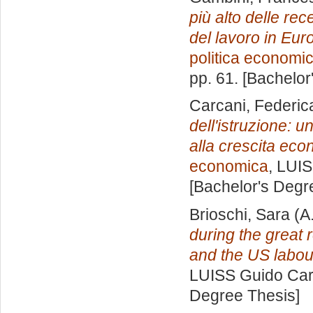
più alto delle re
del lavoro in Euro
politica economi
pp. 61. [Bachelor
Carcani, Federic
dell'istruzione: u
alla crescita eco
economica
, LUIS
[Bachelor's Degr
Brioschi, Sara
(A
during the great
and the US labou
LUISS Guido Carl
Degree Thesis]