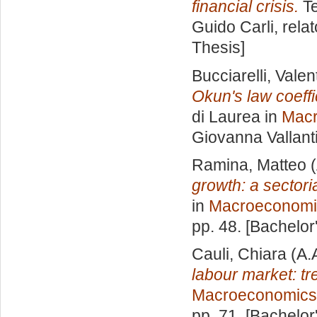
financial crisis.
Te
Guido Carli, rela
Thesis]
Bucciarelli, Valen
Okun's law coeffic
di Laurea in
Mac
Giovanna Vallant
Ramina, Matteo
(
growth: a sectori
in
Macroeconomi
pp. 48. [Bachelor
Cauli, Chiara
(A.
labour market: t
Macroeconomics
pp. 71. [Bachelor