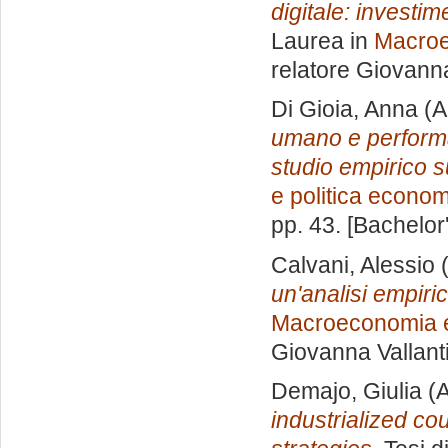
digitale: investi
Laurea in
Macroe
relatore
Giovanna
Di Gioia, Anna
(A
umano e performa
studio empirico 
e politica econo
pp. 43. [Bachelor
Calvani, Alessio
(
un'analisi empiric
Macroeconomia e
Giovanna Vallant
Demajo, Giulia
(A
industrialized co