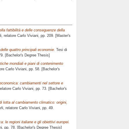
ella fattibilità e delle conseguenze della
i, relatore
Carlo Viviani
, pp. 209. [Master's
 delle quattro principali economie.
Tesi di
79. [Bachelor's Degree Thesis]
tiche mondiali e piani di contenimento
tore
Carlo Viviani
, pp. 58. [Bachelor's
si economica: cambiamenti nel settore e
relatore
Carlo Viviani
, pp. 73. [Bachelor's
di lotta al cambiamento climatico: origini,
li, relatore
Carlo Viviani
, pp. 49.
: le regioni italiane e gli obiettivi europei.
ni
, pp. 78. [Bachelor's Degree Thesis]