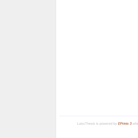
LuissThesis is powered by
EPrints 3
whic