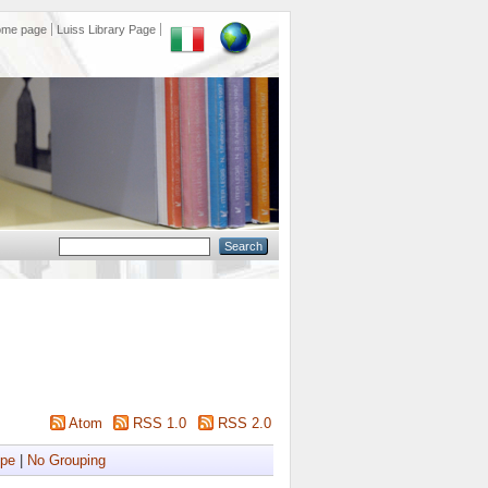
ome page
Luiss Library Page
Atom
RSS 1.0
RSS 2.0
ype
|
No Grouping