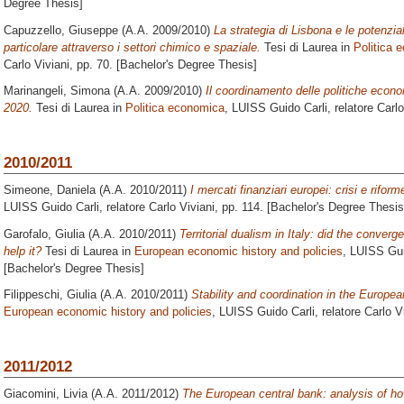
Degree Thesis]
Capuzzello, Giuseppe
(A.A. 2009/2010)
La strategia di Lisbona e le potenzial
particolare attraverso i settori chimico e spaziale.
Tesi di Laurea in
Politica 
Carlo Viviani
, pp. 70. [Bachelor's Degree Thesis]
Marinangeli, Simona
(A.A. 2009/2010)
Il coordinamento delle politiche econ
2020.
Tesi di Laurea in
Politica economica
, LUISS Guido Carli, relatore
Carlo
2010/2011
Simeone, Daniela
(A.A. 2010/2011)
I mercati finanziari europei: crisi e riform
LUISS Guido Carli, relatore
Carlo Viviani
, pp. 114. [Bachelor's Degree Thesis
Garofalo, Giulia
(A.A. 2010/2011)
Territorial dualism in Italy: did the conve
help it?
Tesi di Laurea in
European economic history and policies
, LUISS Gui
[Bachelor's Degree Thesis]
Filippeschi, Giulia
(A.A. 2010/2011)
Stability and coordination in the Europe
European economic history and policies
, LUISS Guido Carli, relatore
Carlo V
2011/2012
Giacomini, Livia
(A.A. 2011/2012)
The European central bank: analysis of how