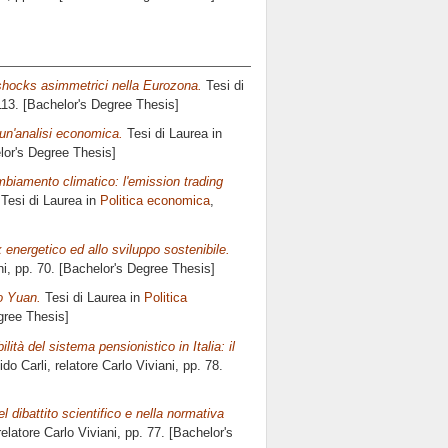
 shocks asimmetrici nella Eurozona.
Tesi di
113. [Bachelor's Degree Thesis]
 un'analisi economica.
Tesi di Laurea in
elor's Degree Thesis]
ambiamento climatico: l'emission trading
Tesi di Laurea in
Politica economica
,
ix energetico ed allo sviluppo sostenibile.
ni
, pp. 70. [Bachelor's Degree Thesis]
lo Yuan.
Tesi di Laurea in
Politica
gree Thesis]
tà del sistema pensionistico in Italia: il
do Carli, relatore
Carlo Viviani
, pp. 78.
el dibattito scientifico e nella normativa
relatore
Carlo Viviani
, pp. 77. [Bachelor's