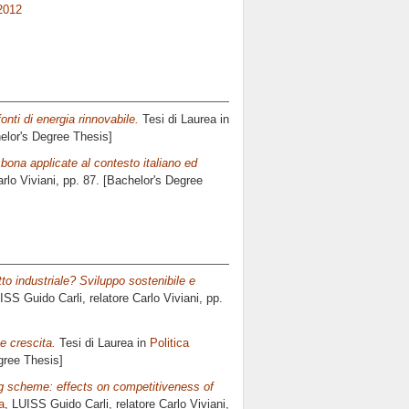
2012
onti di energia rinnovabile.
Tesi di Laurea in
helor's Degree Thesis]
sbona applicate al contesto italiano ed
rlo Viviani
, pp. 87. [Bachelor's Degree
tto industriale? Sviluppo sostenibile e
ISS Guido Carli, relatore
Carlo Viviani
, pp.
 e crescita.
Tesi di Laurea in
Politica
gree Thesis]
ng scheme: effects on competitiveness of
a
, LUISS Guido Carli, relatore
Carlo Viviani
,