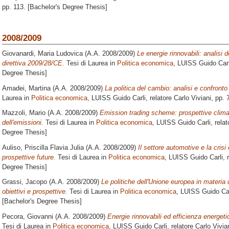
pp. 113. [Bachelor's Degree Thesis]
2008/2009
Giovanardi, Maria Ludovica
(A.A. 2008/2009)
Le energie rinnovabili: analisi d
direttiva 2009/28/CE.
Tesi di Laurea in
Politica economica
, LUISS Guido Carl
Degree Thesis]
Amadei, Martina
(A.A. 2008/2009)
La politica del cambio: analisi e confronto
Laurea in
Politica economica
, LUISS Guido Carli, relatore
Carlo Viviani
, pp. 
Mazzoli, Mario
(A.A. 2008/2009)
Emission trading scheme: prospettive clima
dell'emissioni.
Tesi di Laurea in
Politica economica
, LUISS Guido Carli, rela
Degree Thesis]
Auliso, Priscilla Flavia Julia
(A.A. 2008/2009)
Il settore automotive e la cri
prospettive future.
Tesi di Laurea in
Politica economica
, LUISS Guido Carli, 
Degree Thesis]
Grassi, Jacopo
(A.A. 2008/2009)
Le politiche dell'Unione europea in materia 
obiettivi e prospettive.
Tesi di Laurea in
Politica economica
, LUISS Guido Car
[Bachelor's Degree Thesis]
Pecora, Giovanni
(A.A. 2008/2009)
Energie rinnovabili ed efficienza energetica
Tesi di Laurea in
Politica economica
, LUISS Guido Carli, relatore
Carlo Vivia