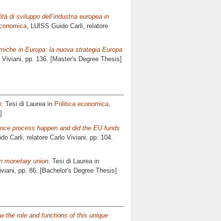
ità di sviluppo dell’industria europea in
economica
, LUISS Guido Carli, relatore
omiche in Europa: la nuova strategia Europa
 Viviani
, pp. 136. [Master's Degree Thesis]
e.
Tesi di Laurea in
Politica economica
,
]
rgence process happen and did the EU funds
do Carli, relatore
Carlo Viviani
, pp. 104.
an monetary union.
Tesi di Laurea in
iviani
, pp. 86. [Bachelor's Degree Thesis]
 the role and functions of this unique