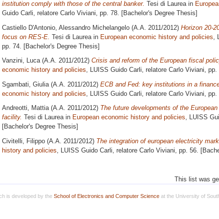
institution comply with those of the central banker.
Tesi di Laurea in
European
Guido Carli, relatore
Carlo Viviani
, pp. 78. [Bachelor's Degree Thesis]
Castiello D'Antonio, Alessandro Michelangelo
(A.A. 2011/2012)
Horizon 20-20
focus on RES-E.
Tesi di Laurea in
European economic history and policies
, 
pp. 74. [Bachelor's Degree Thesis]
Vanzini, Luca
(A.A. 2011/2012)
Crisis and reform of the European fiscal polic
economic history and policies
, LUISS Guido Carli, relatore
Carlo Viviani
, pp.
Sgambati, Giulia
(A.A. 2011/2012)
ECB and Fed: key institutions in a finance
economic history and policies
, LUISS Guido Carli, relatore
Carlo Viviani
, pp.
Andreotti, Mattia
(A.A. 2011/2012)
The future developments of the European
facility.
Tesi di Laurea in
European economic history and policies
, LUISS Gui
[Bachelor's Degree Thesis]
Civitelli, Filippo
(A.A. 2011/2012)
The integration of european electricity mark
history and policies
, LUISS Guido Carli, relatore
Carlo Viviani
, pp. 56. [Bach
This list was g
h is developed by the
School of Electronics and Computer Science
at the University of Sou