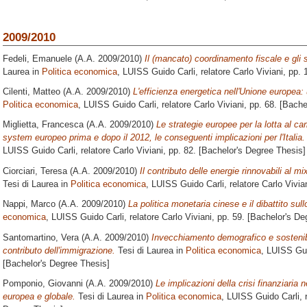
2009/2010
Fedeli, Emanuele
(A.A. 2009/2010)
Il (mancato) coordinamento fiscale e gli
Laurea in
Politica economica
, LUISS Guido Carli, relatore
Carlo Viviani
, pp. 
Cilenti, Matteo
(A.A. 2009/2010)
L'efficienza energetica nell'Unione europea:
Politica economica
, LUISS Guido Carli, relatore
Carlo Viviani
, pp. 68. [Bach
Miglietta, Francesca
(A.A. 2009/2010)
Le strategie europee per la lotta al c
system europeo prima e dopo il 2012, le conseguenti implicazioni per l'Italia.
LUISS Guido Carli, relatore
Carlo Viviani
, pp. 82. [Bachelor's Degree Thesis]
Ciorciari, Teresa
(A.A. 2009/2010)
Il contributo delle energie rinnovabili al m
Tesi di Laurea in
Politica economica
, LUISS Guido Carli, relatore
Carlo Vivia
Nappi, Marco
(A.A. 2009/2010)
La politica monetaria cinese e il dibattito sul
economica
, LUISS Guido Carli, relatore
Carlo Viviani
, pp. 59. [Bachelor's De
Santomartino, Vera
(A.A. 2009/2010)
Invecchiamento demografico e sostenibili
contributo dell'immigrazione.
Tesi di Laurea in
Politica economica
, LUISS Gui
[Bachelor's Degree Thesis]
Pomponio, Giovanni
(A.A. 2009/2010)
Le implicazioni della crisi finanziaria n
europea e globale.
Tesi di Laurea in
Politica economica
, LUISS Guido Carli, 