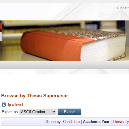
Luiss H
Browse by Thesis Supervisor
Up a level
Export as
Group by:
Candidate
|
Academic Year
|
Thesis T