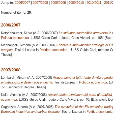
Jump to:
2006/2007
|
2007/2008
|
2008/2009
|
2009/2010
|
2010/2011
|
2011/
Number of items:
29
.
2006/2007
Kerschbaumer, Mirko
(A.A. 2006/2007)
Lo sviluppo sostenibile attraverso le f
Politica economica
, LUISS Guido Carli, relatore
Carlo Viviani
, pp. 105. [Bac
Marinangeli, Simona
(A.A. 2006/2007)
Ricerca e innovazione: strategie di Li
europeo.
Tesi di Laurea in
Politica economica
, LUISS Guido Carli, relatore
Ca
Thesis]
2007/2008
Lombardi, Miriam
(A.A. 2007/2008)
Acqua: bene di tutti: fonte di vita o prodo
privatizzazione delle risorse idriche.
Tesi di Laurea in
Politica economica
, LU
72. [Bachelor's Degree Thesis]
Nolis, Alessio
(A.A. 2007/2008)
Analisi storico-evolutiva del patto di stabilità
economica
, LUISS Guido Carli, relatore
Carlo Viviani
, pp. 40. [Bachelor's De
Cagnazzo, Alberto
(A.A. 2007/2008)
The evolution of the EU emission tradi
European industries and carbon leakage.
Tesi di Laurea in
Politica economic