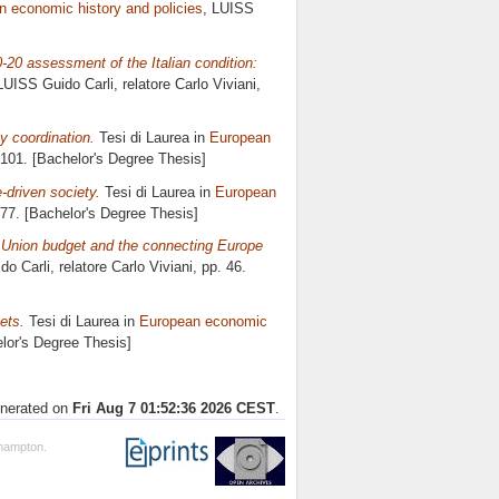
 economic history and policies
, LUISS
-20 assessment of the Italian condition:
LUISS Guido Carli, relatore
Carlo Viviani
,
y coordination.
Tesi di Laurea in
European
 101. [Bachelor's Degree Thesis]
-driven society.
Tesi di Laurea in
European
 77. [Bachelor's Degree Thesis]
 Union budget and the connecting Europe
do Carli, relatore
Carlo Viviani
, pp. 46.
ets.
Tesi di Laurea in
European economic
elor's Degree Thesis]
enerated on
Fri Aug 7 01:52:36 2026 CEST
.
thampton.