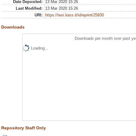
Date Deposited:
13 Mar 2020 15:26
Last Modified:
13 Mar 2020 15:26
URI:
https://tesi.luiss.it/id/eprint/25930
Downloads
Downloads per month over past ye
Loading...
Repository Staff Only