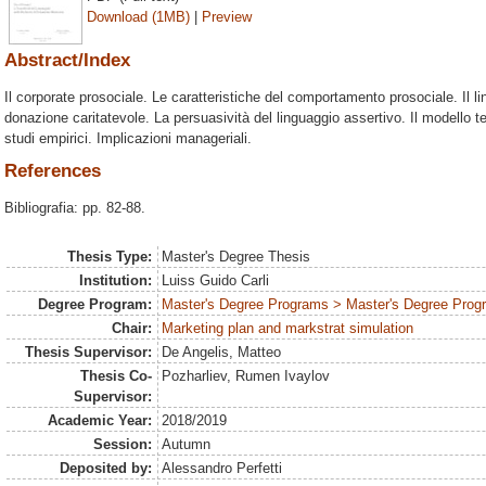
Download (1MB)
|
Preview
Abstract/Index
Il corporate prosociale. Le caratteristiche del comportamento prosociale. Il li
donazione caritatevole. La persuasività del linguaggio assertivo. Il modello t
studi empirici. Implicazioni manageriali.
References
Bibliografia: pp. 82-88.
Thesis Type:
Master's Degree Thesis
Institution:
Luiss Guido Carli
Degree Program:
Master's Degree Programs > Master's Degree Progr
Chair:
Marketing plan and markstrat simulation
Thesis Supervisor:
De Angelis, Matteo
Thesis Co-
Pozharliev, Rumen Ivaylov
Supervisor:
Academic Year:
2018/2019
Session:
Autumn
Deposited by:
Alessandro Perfetti