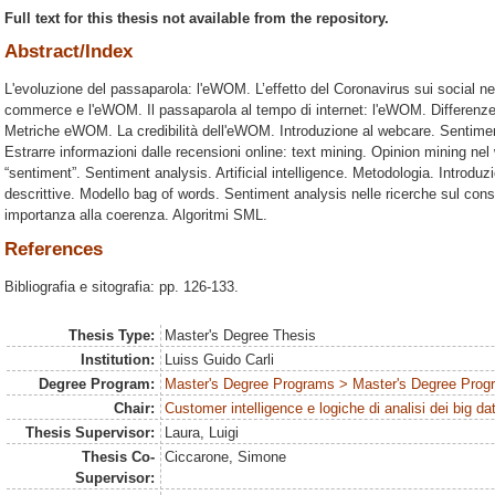
Full text for this thesis not available from the repository.
Abstract/Index
L'evoluzione del passaparola: l'eWOM. L’effetto del Coronavirus sui social ne
commerce e l'eWOM. Il passaparola al tempo di internet: l'eWOM. Differenz
Metriche eWOM. La credibilità dell'eWOM. Introduzione al webcare. Sentimen
Estrarre informazioni dalle recensioni online: text mining. Opinion mining nel
“sentiment”. Sentiment analysis. Artificial intelligence. Metodologia. Introduzi
descrittive. Modello bag of words. Sentiment analysis nelle ricerche sul cons
importanza alla coerenza. Algoritmi SML.
References
Bibliografia e sitografia: pp. 126-133.
Thesis Type:
Master's Degree Thesis
Institution:
Luiss Guido Carli
Degree Program:
Master's Degree Programs > Master's Degree Progr
Chair:
Customer intelligence e logiche di analisi dei big da
Thesis Supervisor:
Laura, Luigi
Thesis Co-
Ciccarone, Simone
Supervisor: