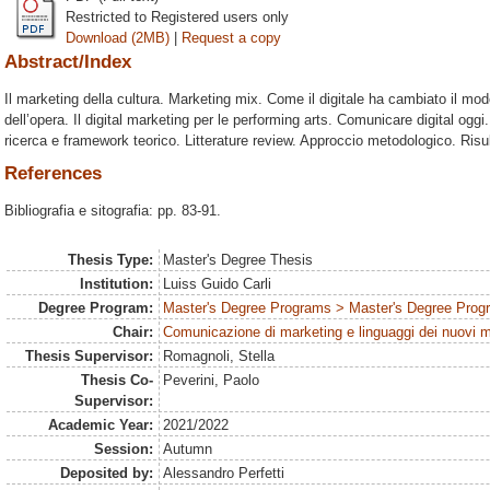
Restricted to Registered users only
Download (2MB)
|
Request a copy
Abstract/Index
Il marketing della cultura. Marketing mix. Come il digitale ha cambiato il modo
dell’opera. Il digital marketing per le performing arts. Comunicare digital o
ricerca e framework teorico. Litterature review. Approccio metodologico. Risu
References
Bibliografia e sitografia: pp. 83-91.
Thesis Type:
Master's Degree Thesis
Institution:
Luiss Guido Carli
Degree Program:
Master's Degree Programs > Master's Degree Progr
Chair:
Comunicazione di marketing e linguaggi dei nuovi 
Thesis Supervisor:
Romagnoli, Stella
Thesis Co-
Peverini, Paolo
Supervisor:
Academic Year:
2021/2022
Session:
Autumn
Deposited by:
Alessandro Perfetti