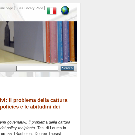
ome page
Luiss Library Page
vi: il problema della cattura
olicies e le abitudini dei
temi governativi: il problema della cattura
dei policy recipients.
Tesi di Laurea in
, pp. 55. [Bachelor's Degree Thesis]