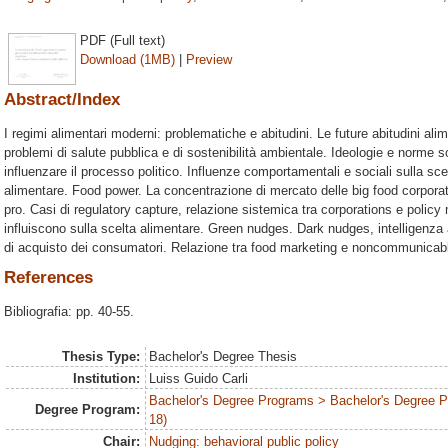
PDF (Full text)
Download (1MB)
|
Preview
Abstract/Index
I regimi alimentari moderni: problematiche e abitudini. Le future abitudini a
problemi di salute pubblica e di sostenibilità ambientale. Ideologie e norme s
influenzare il processo politico. Influenze comportamentali e sociali sulla sc
alimentare. Food power. La concentrazione di mercato delle big food corporatio
pro. Casi di regulatory capture, relazione sistemica tra corporations e poli
influiscono sulla scelta alimentare. Green nudges. Dark nudges, intelligenza ar
di acquisto dei consumatori. Relazione tra food marketing e noncommunicab
References
Bibliografia: pp. 40-55.
Thesis Type:
Bachelor's Degree Thesis
Institution:
Luiss Guido Carli
Bachelor's Degree Programs > Bachelor's Degree 
Degree Program:
18)
Chair:
Nudging: behavioral public policy