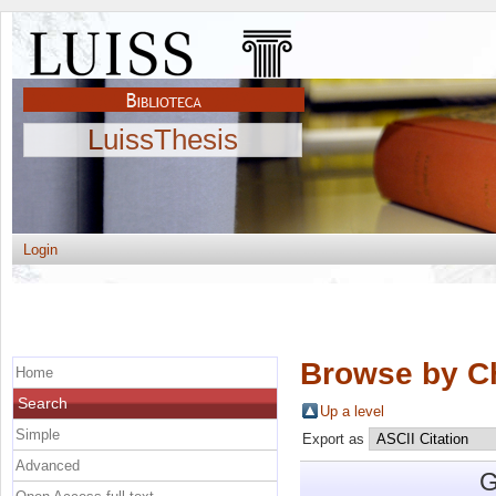
LuissThesis
Login
Browse by C
Home
Search
Up a level
Simple
Export as
Advanced
G