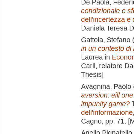
De Paola, Federi
condizionale e sf
dell'incertezza e
Daniela Teresa 
Gattola, Stefano
(
in un contesto di
Laurea in
Economi
Carli, relatore
Da
Thesis]
Avagnina, Paolo
aversion: eill one
impunity game?
T
dell'informazione
Cagno
, pp. 71. 
Anello Pignatello