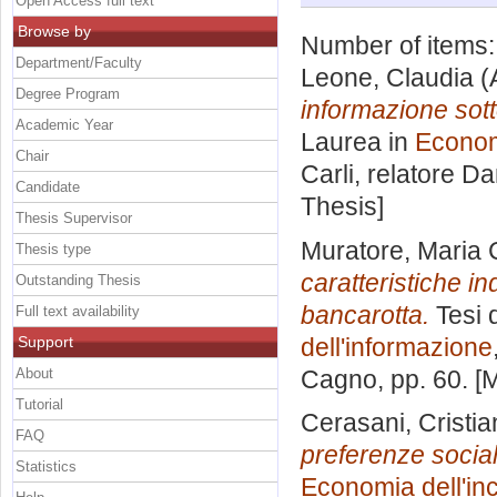
Open Access full text
Browse by
Number of items
Department/Faculty
Leone, Claudia
(
Degree Program
informazione sot
Academic Year
Laurea in
Economi
Chair
Carli, relatore
Da
Candidate
Thesis]
Thesis Supervisor
Muratore, Maria 
Thesis type
caratteristiche in
Outstanding Thesis
bancarotta.
Tesi 
Full text availability
Support
dell'informazione
About
Cagno
, pp. 60. 
Tutorial
Cerasani, Cristia
FAQ
preferenze sociali
Statistics
Economia dell'inc