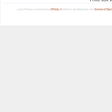
LuissThesis is powered by
EPrints 3
which is developed by the
School of Ele