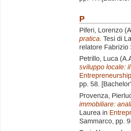
P
Piferi, Lorenzo
(A
pratica.
Tesi di L
relatore
Fabrizi
Petrillo, Luca
(A.
sviluppo locale: i
Entrepreneurshi
pp. 58. [Bachelor
Provenza, Pierlu
immobiliare: anali
Laurea in
Entrep
Sammarco
, pp. 