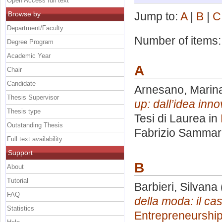
Open Access full text
Browse by
Jump to:
A
|
B
|
C
Department/Faculty
Number of items
Degree Program
Academic Year
A
Chair
Candidate
Arnesano, Marin
Thesis Supervisor
up: dall’idea inno
Thesis type
Tesi di Laurea in
Outstanding Thesis
Fabrizio Samma
Full text availability
Support
B
About
Tutorial
Barbieri, Silvana
FAQ
della moda: il ca
Statistics
Entrepreneurshi