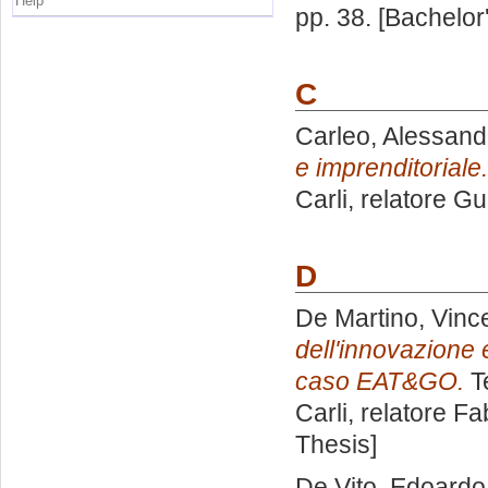
Help
pp. 38. [Bachelor
C
Carleo, Alessand
e imprenditoriale.
Carli, relatore
Gu
D
De Martino, Vinc
dell'innovazione e
caso EAT&GO.
Te
Carli, relatore
Fa
Thesis]
De Vito, Edoardo