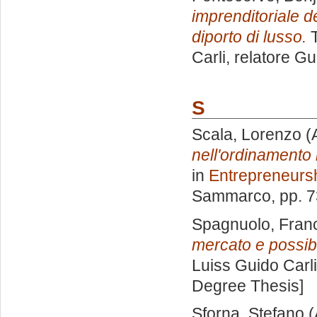
imprenditoriale de
diporto di lusso.
T
Carli, relatore
Gu
S
Scala, Lorenzo
(
nell'ordinamento i
in
Entrepreneurs
Sammarco
, pp. 
Spagnuolo, Fran
mercato e possibi
Luiss Guido Carli
Degree Thesis]
Sforna, Stefano
(