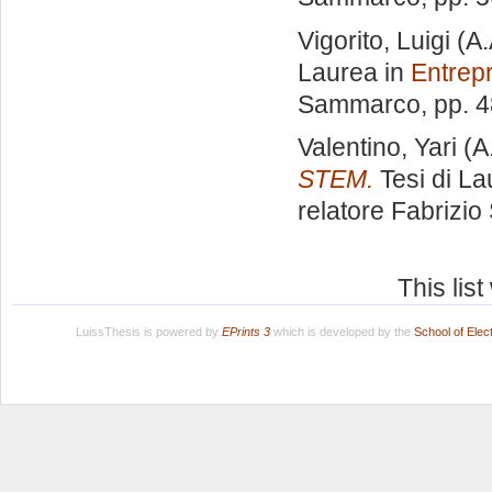
Vigorito, Luigi
(A.
Laurea in
Entrep
Sammarco
, pp. 
Valentino, Yari
(A
STEM.
Tesi di La
relatore
Fabrizi
This lis
LuissThesis is powered by
EPrints 3
which is developed by the
School of Ele