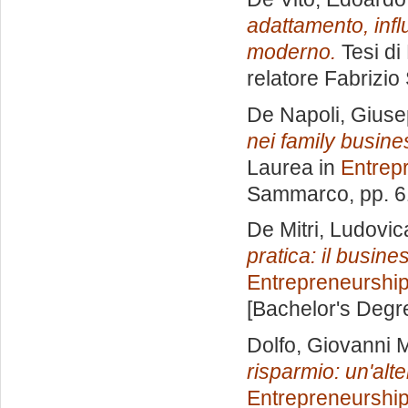
adattamento, infl
moderno.
Tesi di
relatore
Fabrizi
De Napoli, Gius
nei family busines
Laurea in
Entrep
Sammarco
, pp. 
De Mitri, Ludovic
pratica: il busin
Entrepreneurshi
[Bachelor's Degr
Dolfo, Giovanni 
risparmio: un'alte
Entrepreneurshi