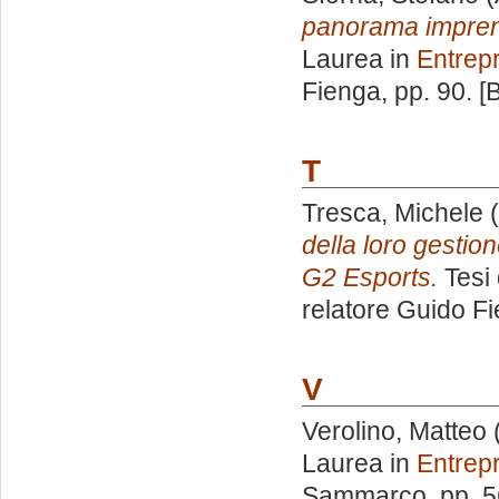
panorama imprendi
Laurea in
Entrep
Fienga
, pp. 90. 
T
Tresca, Michele
(
della loro gestio
G2 Esports.
Tesi 
relatore
Guido F
V
Verolino, Matteo
Laurea in
Entrep
Sammarco
, pp. 