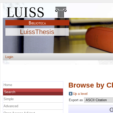
LuissThesis
Login
Browse by C
Home
Search
Up a level
Simple
Export as
Advanced
G