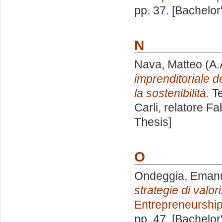
pp. 37. [Bachelor
N
Nava, Matteo
(A.
imprenditoriale d
la sostenibilità.
Te
Carli, relatore
Fa
Thesis]
O
Ondeggia, Eman
strategie di valo
Entrepreneurshi
pp. 47. [Bachelor