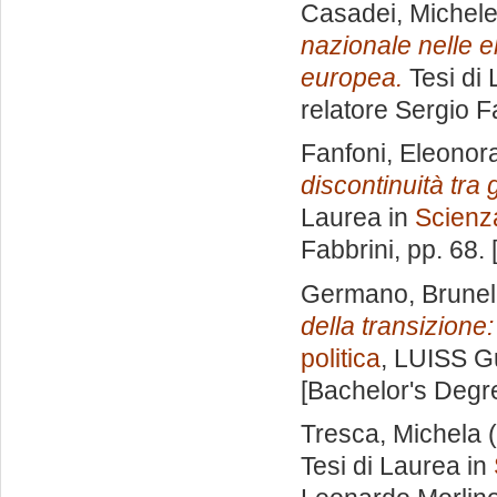
Casadei, Michel
nazionale nelle e
europea.
Tesi di 
relatore
Sergio F
Fanfoni, Eleonor
discontinuità tra
Laurea in
Scienza
Fabbrini
, pp. 68.
Germano, Brunel
della transizione:
politica
, LUISS Gu
[Bachelor's Degr
Tresca, Michela
(
Tesi di Laurea in