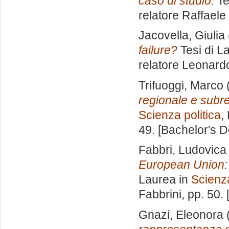
caso di studio.
Te
relatore
Raffaele
Jacovella, Giulia
failure?
Tesi di L
relatore
Leonardo
Trifuoggi, Marco
regionale e subr
Scienza politica
,
49. [Bachelor's 
Fabbri, Ludovica
European Union: c
Laurea in
Scienza
Fabbrini
, pp. 50.
Gnazi, Eleonora