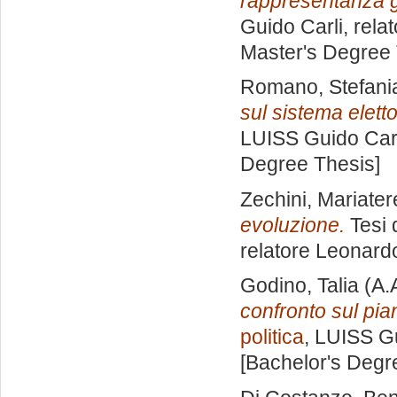
rappresentanza g
Guido Carli, rela
Master's Degree 
Romano, Stefani
sul sistema elett
LUISS Guido Carl
Degree Thesis]
Zechini, Mariate
evoluzione.
Tesi 
relatore
Leonardo
Godino, Talia
(A.
confronto sul pian
politica
, LUISS Gu
[Bachelor's Degr