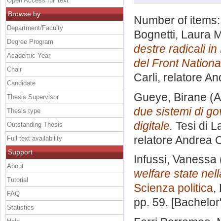
Open Access full text
Browse by
Number of items
Department/Faculty
Bognetti, Laura 
Degree Program
destre radicali i
Academic Year
del Front Nationa
Chair
Carli, relatore
An
Candidate
Gueye, Birane
(A
Thesis Supervisor
due sistemi di go
Thesis type
digitale.
Tesi di L
Outstanding Thesis
relatore
Andrea C
Full text availability
Support
Infussi, Vanessa
About
welfare state nel
Tutorial
Scienza politica
,
FAQ
pp. 59. [Bachelor
Statistics