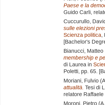
Paese e la democ
Guido Carli, rela
Cuccurullo, Davi
sulle elezioni pres
Scienza politica
,
[Bachelor's Degr
Bianucci, Matteo
membership e perf
di Laurea in
Scie
Poletti
, pp. 65. [
Moriani, Fulvio
(A
attualità.
Tesi di 
relatore
Raffaele
Moroni, Pietro
(A