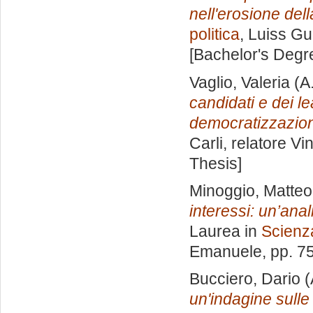
nell'erosione del
politica
, Luiss Gu
[Bachelor's Degr
Vaglio, Valeria
(A
candidati e dei le
democratizzazio
Carli, relatore
Vi
Thesis]
Minoggio, Matteo
interessi: un’ana
Laurea in
Scienza
Emanuele
, pp. 7
Bucciero, Dario
(
un'indagine sulle