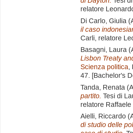
di Dayton.
Tesi d
relatore
Leonardo
Di Carlo, Giulia
(
il caso indonesia
Carli, relatore
Le
Basagni, Laura
(
Lisbon Treaty and
Scienza politica
,
47. [Bachelor's 
Tanda, Renata
(A
partito.
Tesi di La
relatore
Raffaele
Aielli, Riccardo
(A
di studio delle p