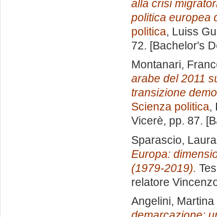
alla crisi migrator
politica europea d
politica
, Luiss Gu
72. [Bachelor's 
Montanari, Fran
arabe del 2011 sul
transizione democr
Scienza politica
,
Vicerè
, pp. 87. 
Sparascio, Laura
Europa: dimensioni
(1979-2019).
Tesi
relatore
Vincenz
Angelini, Martina
demarcazione: un’