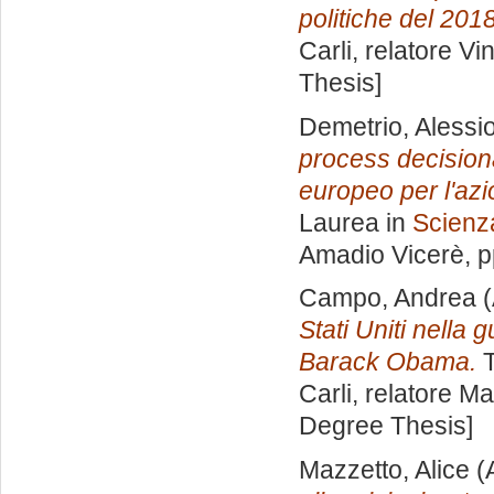
politiche del 2018
Carli, relatore
Vi
Thesis]
Demetrio, Alessi
process decisiona
europeo per l'azi
Laurea in
Scienza
Amadio Vicerè
, 
Campo, Andrea
(
Stati Uniti nella 
Barack Obama.
T
Carli, relatore
Ma
Degree Thesis]
Mazzetto, Alice
(