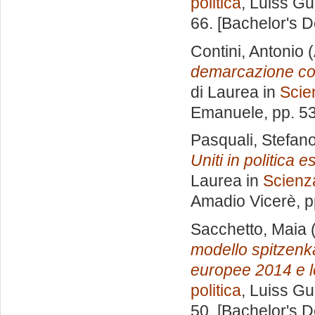
politica
, Luiss Gu
66. [Bachelor's 
Contini, Antonio
(
demarcazione come
di Laurea in
Scie
Emanuele
, pp. 5
Pasquali, Stefan
Uniti in politica 
Laurea in
Scienza
Amadio Vicerè
, 
Sacchetto, Maia
(
modello spitzenka
europee 2014 e l
politica
, Luiss Gu
50. [Bachelor's 