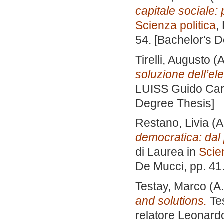
capitale sociale: 
Scienza politica
,
54. [Bachelor's 
Tirelli, Augusto
(A
soluzione dell’el
LUISS Guido Carl
Degree Thesis]
Restano, Livia
(A
democratica: dal p
di Laurea in
Scie
De Mucci
, pp. 4
Testay, Marco
(A.
and solutions.
Tes
relatore
Leonardo