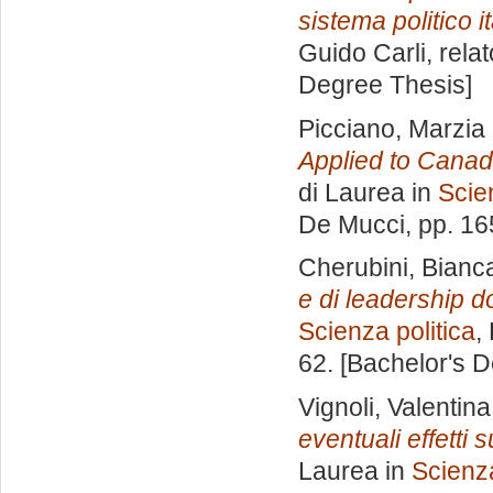
sistema politico i
Guido Carli, rela
Degree Thesis]
Picciano, Marzia
Applied to Cana
di Laurea in
Scie
De Mucci
, pp. 1
Cherubini, Bianc
e di leadership do
Scienza politica
,
62. [Bachelor's 
Vignoli, Valentina
eventuali effetti 
Laurea in
Scienza