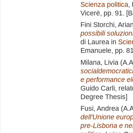
Scienza politica
,
Vicerè
, pp. 91. 
Fini Storchi, Aria
possibili soluzion
di Laurea in
Scie
Emanuele
, pp. 8
Milana, Livia
(A.A
socialdemocratici
e performance ele
Guido Carli, rela
Degree Thesis]
Fusi, Andrea
(A.A
dell'Unione europ
pre-Lisbona e nel