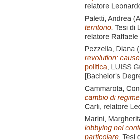
relatore
Leonardo
Paletti, Andrea
(A
territorio.
Tesi di 
relatore
Raffaele
Pezzella, Diana
(
revolution: caus
politica
, LUISS Gu
[Bachelor's Degr
Cammarota, Con
cambio di regim
Carli, relatore
Le
Marini, Margherit
lobbying nel cont
particolare.
Tesi 