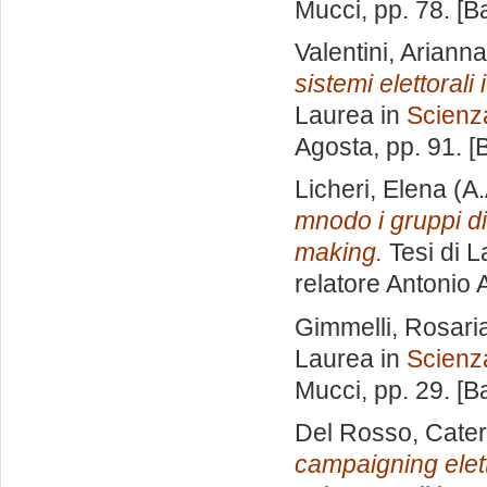
Mucci
, pp. 78. [
Valentini, Arianna
sistemi elettorali i
Laurea in
Scienza
Agosta
, pp. 91. 
Licheri, Elena
(A.
mnodo i gruppi di
making.
Tesi di L
relatore
Antonio 
Gimmelli, Rosari
Laurea in
Scienza
Mucci
, pp. 29. [
Del Rosso, Cater
campaigning eletto