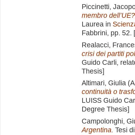
Piccinetti, Jacop
membro dell’UE? 
Laurea in
Scienza
Fabbrini
, pp. 52.
Realacci, Franc
crisi dei partiti poli
Guido Carli, rela
Thesis]
Altimari, Giulia
(A
continuità o tras
LUISS Guido Carl
Degree Thesis]
Campolonghi, Giu
Argentina.
Tesi d