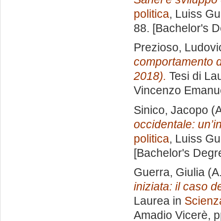
politica
, Luiss Gu
88. [Bachelor's 
Prezioso, Ludovi
comportamento di 
2018).
Tesi di La
Vincenzo Emanu
Sinico, Jacopo
(A
occidentale: un’i
politica
, Luiss Gu
[Bachelor's Degr
Guerra, Giulia
(A
iniziata: il caso 
Laurea in
Scienza
Amadio Vicerè
, 