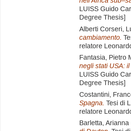
nell’Africa sub–sa
LUISS Guido Carl
Degree Thesis]
Alberti Corseri, 
cambiamento.
Tes
relatore
Leonardo
Fantasia, Pietro 
negli stati USA: i
LUISS Guido Carl
Degree Thesis]
Costantini, Fran
Spagna.
Tesi di 
relatore
Leonardo
Barletta, Arianna