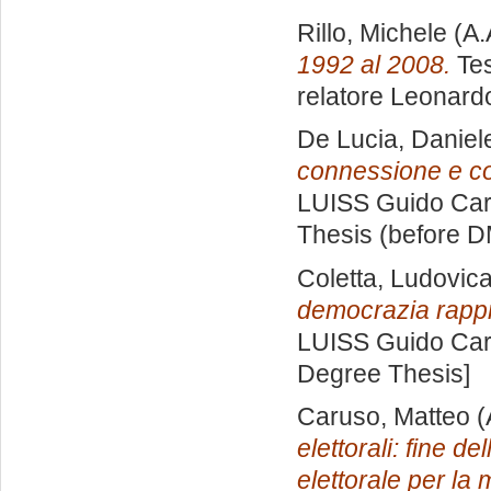
Rillo, Michele
(A.
1992 al 2008.
Tes
relatore
Leonardo
De Lucia, Daniel
connessione e c
LUISS Guido Carl
Thesis (before D
Coletta, Ludovic
democrazia rapp
LUISS Guido Carl
Degree Thesis]
Caruso, Matteo
(
elettorali: fine de
elettorale per la