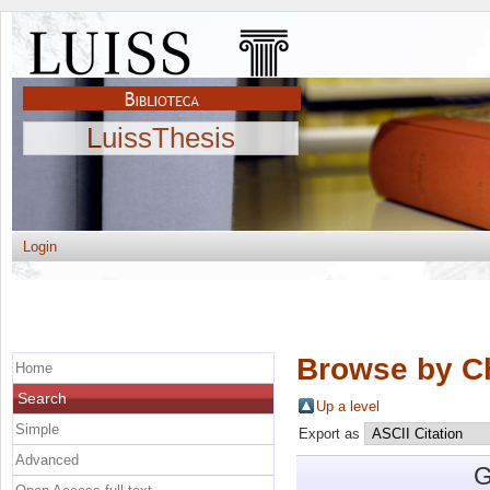
LuissThesis
Login
Browse by C
Home
Search
Up a level
Simple
Export as
Advanced
G