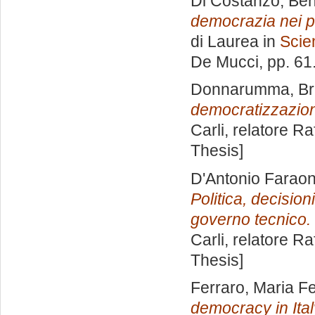
Di Costanzo, Be
democrazia nei pa
di Laurea in
Scie
De Mucci
, pp. 6
Donnarumma, Bri
democratizzazio
Carli, relatore
Ra
Thesis]
D'Antonio Farao
Politica, decisioni
governo tecnico.
Carli, relatore
Ra
Thesis]
Ferraro, Maria Fel
democracy in Ital