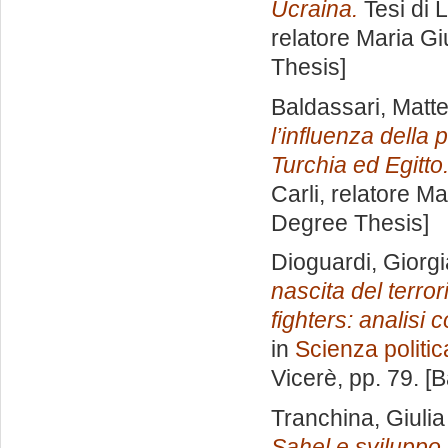
Ucraina.
Tesi di 
relatore
Maria Gi
Thesis]
Baldassari, Matt
l’influenza della p
Turchia ed Egitto
Carli, relatore
Ma
Degree Thesis]
Dioguardi, Giorgi
nascita del terro
fighters: analisi
in
Scienza politic
Vicerè
, pp. 79. 
Tranchina, Giulia
Sahel e sviluppo 