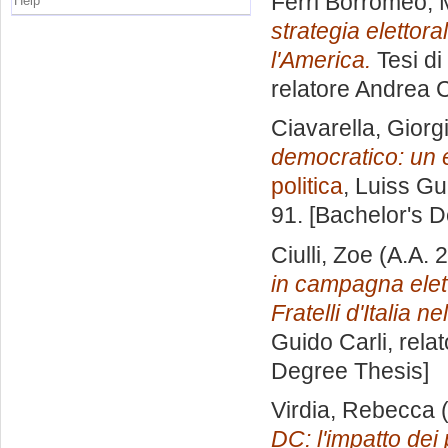
Ferri Borromeo, 
Help
strategia elettor
l'America.
Tesi di
relatore
Andrea C
Ciavarella, Giorg
democratico: un e
politica
, Luiss Gu
91. [Bachelor's 
Ciulli, Zoe
(A.A. 
in campagna elett
Fratelli d'Italia n
Guido Carli, rela
Degree Thesis]
Virdia, Rebecca
(
DC: l'impatto de