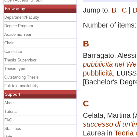
Open Access full text
Browse by
Jump to:
B
|
C
|
Department/Faculty
Number of items
Degree Program
Academic Year
B
Chair
Candidate
Barragato, Aless
Thesis Supervisor
pubblicità nel We
Thesis type
pubblicità
, LUISS
Outstanding Thesis
[Bachelor's Degr
Full text availability
Support
C
About
Tutorial
Celata, Martina
(
FAQ
successo di un’i
Statistics
Laurea in
Teoria 