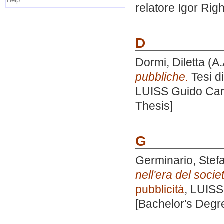
Help
relatore
Igor Righ
D
Dormi, Diletta
(A.
pubbliche.
Tesi d
LUISS Guido Carl
Thesis]
G
Germinario, Stef
nell'era del socie
pubblicità
, LUISS
[Bachelor's Degr