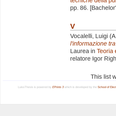
tecniche della pu
pp. 86. [Bachelor
V
Vocalelli, Luigi
(A
l'informazione tra
Laurea in
Teoria 
relatore
Igor Righ
This list
LuissThesis is powered by
EPrints 3
which is developed by the
School of Ele