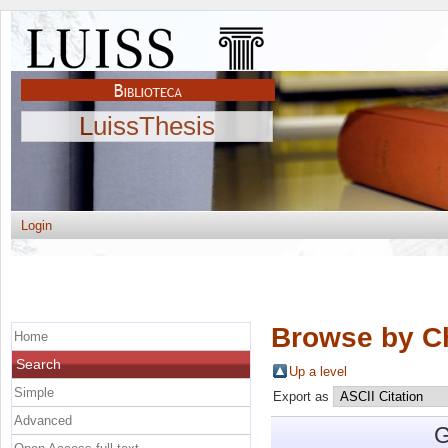
LuissThesis
Login
Browse by C
Home
Search
Up a level
Simple
Export as
Advanced
G