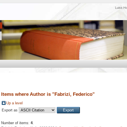
Luiss H
Items where Author is "
Fabrizi, Federico
"
Up a level
Export as
Number of items:
4
.