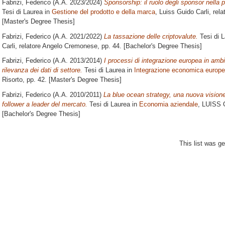
Fabrizi, Federico
(A.A. 2023/2024)
Sponsorship: il ruolo degli sponsor nella 
Tesi di Laurea in
Gestione del prodotto e della marca
, Luiss Guido Carli, rel
[Master's Degree Thesis]
Fabrizi, Federico
(A.A. 2021/2022)
La tassazione delle criptovalute.
Tesi di 
Carli, relatore
Angelo Cremonese
, pp. 44. [Bachelor's Degree Thesis]
Fabrizi, Federico
(A.A. 2013/2014)
I processi di integrazione europea in amb
rilevanza dei dati di settore.
Tesi di Laurea in
Integrazione economica europ
Risorto
, pp. 42. [Master's Degree Thesis]
Fabrizi, Federico
(A.A. 2010/2011)
La blue ocean strategy, una nuova visione 
follower a leader del mercato.
Tesi di Laurea in
Economia aziendale
, LUISS G
[Bachelor's Degree Thesis]
This list was g