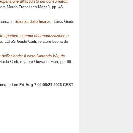
propensione all'acquisto dei consumatori.
atore
Marco Francesco Mazzù
, pp. 48.
Laurea in
Scienza delle finanze
, Luiss Guido
ito sportivo: esempi di armonizzazione e
ea
, LUISS Guido Carli, relatore
Leonardo
dell'azienda: il caso Nintendo Wii, da
uido Carli, relatore
Giovanni Fiori
, pp. 66.
enerated on
Fri Aug 7 02:06:21 2026 CEST
.