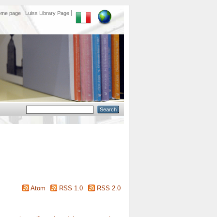
ome page
Luiss Library Page
Atom
RSS 1.0
RSS 2.0