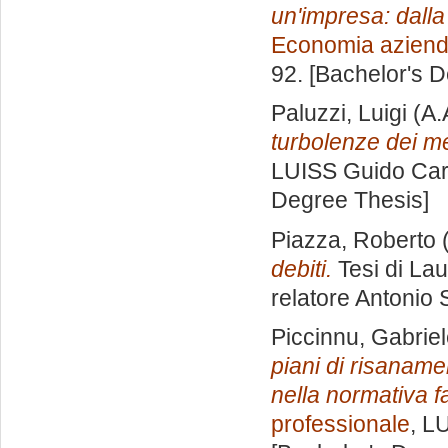
un'impresa: dalla
Economia aziend
92. [Bachelor's 
Paluzzi, Luigi
(A.
turbolenze dei mer
LUISS Guido Carl
Degree Thesis]
Piazza, Roberto
(
debiti.
Tesi di La
relatore
Antonio S
Piccinnu, Gabrie
piani di risanamen
nella normativa f
professionale
, L