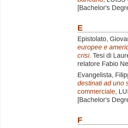
[Bachelor's Degr
E
Epistolato, Giova
europee e america
crisi.
Tesi di Laur
relatore
Fabio Ne
Evangelista, Fili
destinati ad uno s
commerciale
, LU
[Bachelor's Degr
F