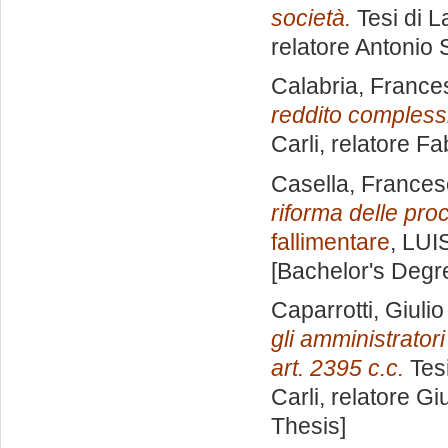
società.
Tesi di L
relatore
Antonio S
Calabria, France
reddito compless
Carli, relatore
Fab
Casella, France
riforma delle pro
fallimentare
, LUI
[Bachelor's Degr
Caparrotti, Giulio
gli amministratori
art. 2395 c.c.
Tesi
Carli, relatore
Gi
Thesis]