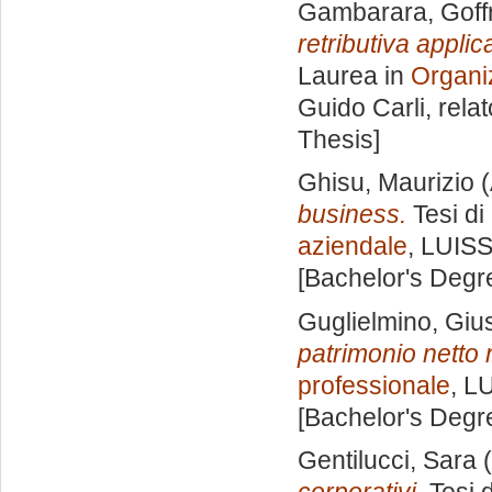
Gambarara, Goff
retributiva applic
Laurea in
Organi
Guido Carli, rela
Thesis]
Ghisu, Maurizio
(
business.
Tesi di
aziendale
, LUISS
[Bachelor's Degr
Guglielmino, Gi
patrimonio netto n
professionale
, L
[Bachelor's Degr
Gentilucci, Sara
(