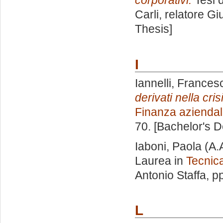
corporativi.
Tesi 
Carli, relatore
Gi
Thesis]
I
Iannelli, Frances
derivati nella cris
Finanza azienda
70. [Bachelor's 
Iaboni, Paola
(A.
Laurea in
Tecnic
Antonio Staffa
, p
L