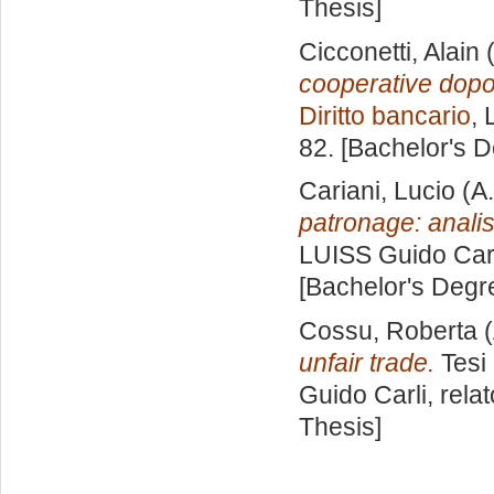
Thesis]
Cicconetti, Alain
(
cooperative dopo l
Diritto bancario
, 
82. [Bachelor's 
Cariani, Lucio
(A.
patronage: analisi
LUISS Guido Carl
[Bachelor's Degr
Cossu, Roberta
(
unfair trade.
Tesi 
Guido Carli, rela
Thesis]