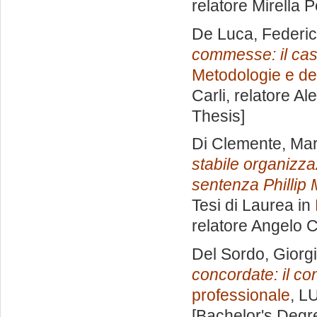
relatore
Mirella P
De Luca, Federi
commesse: il cas
Metodologie e det
Carli, relatore
Al
Thesis]
Di Clemente, Ma
stabile organizza
sentenza Phillip M
Tesi di Laurea in
relatore
Angelo 
Del Sordo, Giorg
concordate: il co
professionale
, L
[Bachelor's Degr