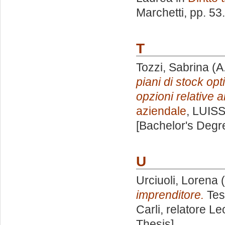
Marchetti
, pp. 53
T
Tozzi, Sabrina
(A
piani di stock opt
opzioni relative a
aziendale
, LUISS
[Bachelor's Degr
U
Urciuoli, Lorena
(
imprenditore.
Tes
Carli, relatore
Le
Thesis]