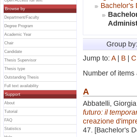
Open Access full text
Bachelor's
Browse by
Bachelor
Department/Faculty
Administ
Degree Program
Academic Year
Group by
Chair
Candidate
Jump to:
A
|
B
|
C
Thesis Supervisor
Thesis type
Number of items a
Outstanding Thesis
Full text availability
A
Support
Abbatelli, Giorgi
About
futuro: il tempora
Tutorial
creazione d'impr
FAQ
47. [Bachelor's 
Statistics