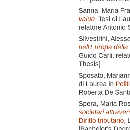
Sanna, Maria Fr
value.
Tesi di La
relatore
Antonio S
Silvestrini, Ales
nell'Europa della 
Guido Carli, rela
Thesis]
Sposato, Marian
di Laurea in
Poli
Roberta De Sant
Spera, Maria Ros
societari attraver
Diritto tributario
, 
[Bachelor's Degr