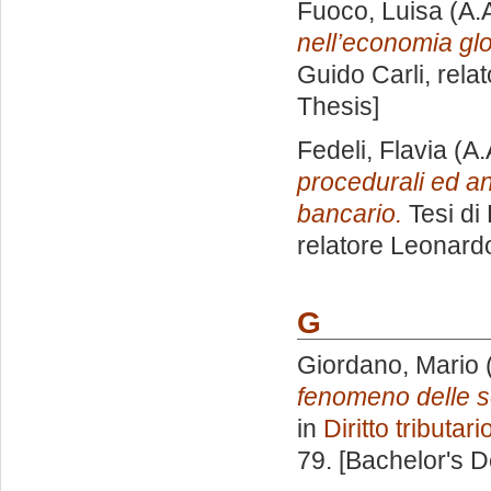
Fuoco, Luisa
(A.
nell’economia glo
Guido Carli, rela
Thesis]
Fedeli, Flavia
(A.
procedurali ed an
bancario.
Tesi di
relatore
Leonardo
G
Giordano, Mario
fenomeno delle so
in
Diritto tributari
79. [Bachelor's 