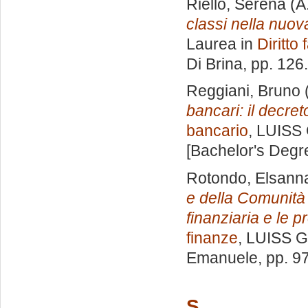
Riello, Serena
(A
classi nella nuov
Laurea in
Diritto 
Di Brina
, pp. 126
Reggiani, Bruno
bancari: il decret
bancario
, LUISS 
[Bachelor's Degr
Rotondo, Elsann
e della Comunità 
finanziaria e le p
finanze
, LUISS G
Emanuele
, pp. 9
S