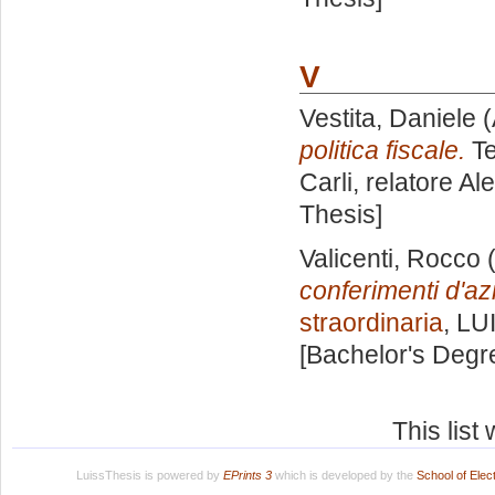
V
Vestita, Daniele
(
politica fiscale.
Te
Carli, relatore
Ale
Thesis]
Valicenti, Rocco
(
conferimenti d'az
straordinaria
, LU
[Bachelor's Degr
This lis
LuissThesis is powered by
EPrints 3
which is developed by the
School of Ele