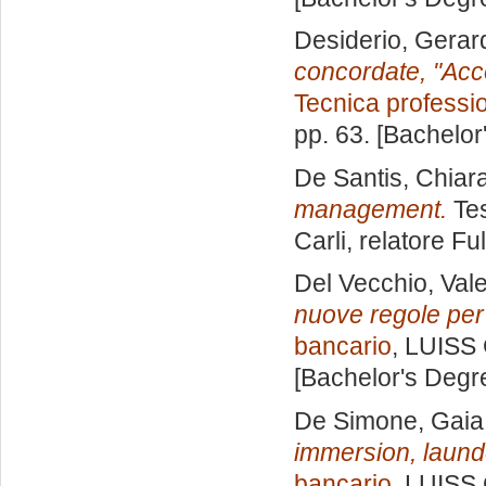
Desiderio, Gerar
concordate, "Accor
Tecnica professi
pp. 63. [Bachelor
De Santis, Chiar
management.
Tes
Carli, relatore
Ful
Del Vecchio, Vale
nuove regole per 
bancario
, LUISS 
[Bachelor's Degr
De Simone, Gaia
immersion, launde
bancario
, LUISS 