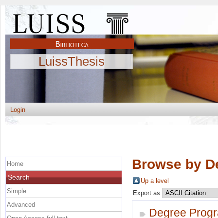
LuissThesis
Login
Browse by D
Home
Search
Up a level
Simple
Export as
Advanced
Degree Prog