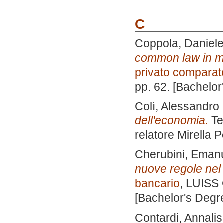
C
Coppola, Daniel
common law in mat
privato comparat
pp. 62. [Bachelor
Colì, Alessandro
dell'economia.
Te
relatore
Mirella P
Cherubini, Eman
nuove regole nel
bancario
, LUISS 
[Bachelor's Degr
Contardi, Annali