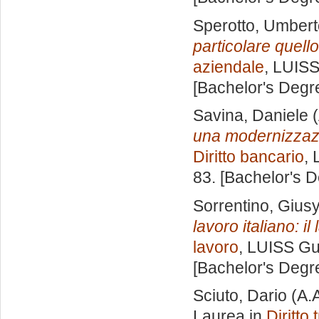
Sperotto, Umbert
particolare quell
aziendale
, LUISS
[Bachelor's Degr
Savina, Daniele
(
una modernizzazi
Diritto bancario
, 
83. [Bachelor's 
Sorrentino, Gius
lavoro italiano: i
lavoro
, LUISS Gui
[Bachelor's Degr
Sciuto, Dario
(A.
Laurea in
Diritto 