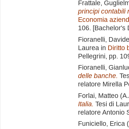
Frattale, Gugliel
principi contabili
Economia aziend
106. [Bachelor's
Fioranelli, David
Laurea in
Diritto
Pellegrini
, pp. 10
Fioranelli, Gianl
delle banche.
Tes
relatore
Mirella P
Forlai, Matteo
(A.
Italia.
Tesi di Lau
relatore
Antonio S
Funiciello, Erica
(