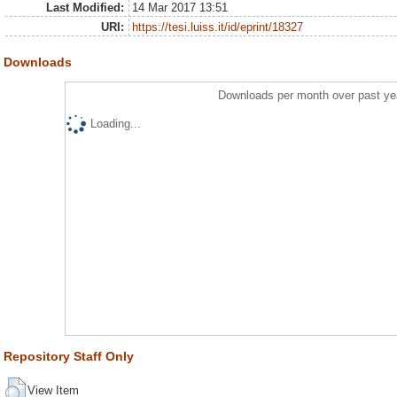
Last Modified:
14 Mar 2017 13:51
URI:
https://tesi.luiss.it/id/eprint/18327
Downloads
Downloads per month over past ye
Loading...
Repository Staff Only
View Item