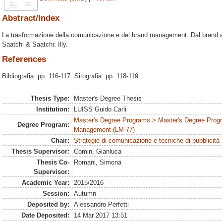
Abstract/Index
La trasformazione della comunicazione e del brand management. Dal brand al l
Saatchi & Saatchi: Illy.
References
Bibliografia: pp. 116-117. Sitografia: pp. 118-119.
Thesis Type:
Master's Degree Thesis
Institution:
LUISS Guido Carli
Master's Degree Programs > Master's Degree Prog
Degree Program:
Management (LM-77)
Chair:
Strategie di comunicazione e tecniche di pubblicità
Thesis Supervisor:
Comin, Gianluca
Thesis Co-
Romani, Simona
Supervisor:
Academic Year:
2015/2016
Session:
Autumn
Deposited by:
Alessandro Perfetti
Date Deposited:
14 Mar 2017 13:51