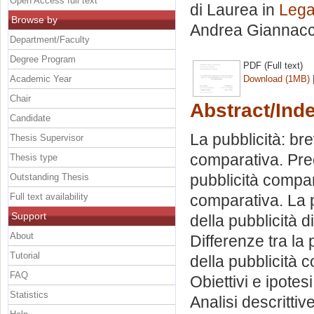
Open Access full text
di Laurea in
Lega
Browse by
Andrea Giannacc
Department/Faculty
Degree Program
PDF (Full text)
Academic Year
Download (1MB)
Chair
Abstract/Ind
Candidate
La pubblicità: br
Thesis Supervisor
comparativa. Prec
Thesis type
pubblicità compar
Outstanding Thesis
Full text availability
comparativa. La p
Support
della pubblicità d
About
Differenze tra la 
Tutorial
della pubblicità c
FAQ
Obiettivi e ipotesi
Statistics
Analisi descrittiv