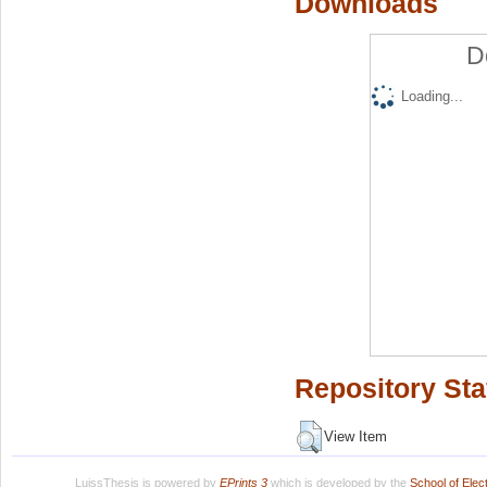
Downloads
D
Loading...
Repository Sta
View Item
LuissThesis is powered by
EPrints 3
which is developed by the
School of Ele