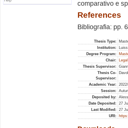
Help
comparativo e spo
References
Bibliografia: pp. 
Thesis Type:
Maste
Institution:
Luiss
Degree Program:
Maste
Chair:
Legal
Thesis Supervisor:
Giann
Thesis Co-
Davol
Supervisor:
Academic Year:
2022
Session:
Autu
Deposited by:
Aless
Date Deposited:
27 Ju
Last Modified:
27 Ju
URI:
https: