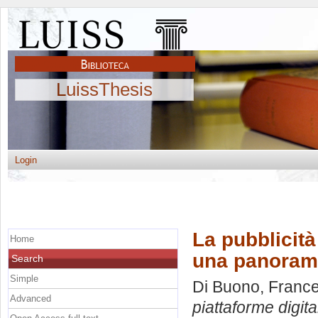
LuissThesis
Login
La pubblicità
Home
una panoramica
Search
Simple
Di Buono, Franc
Advanced
piattaforme digital