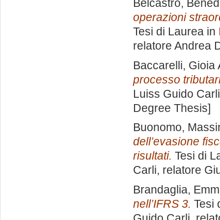
Belcastro, Bened
operazioni straord
Tesi di Laurea in
relatore
Andrea D
Baccarelli, Gioia
processo tributar
Luiss Guido Carli
Degree Thesis]
Buonomo, Massim
dell’evasione fisc
risultati.
Tesi di L
Carli, relatore
Gi
Brandaglia, Em
nell’IFRS 3.
Tesi 
Guido Carli, rela