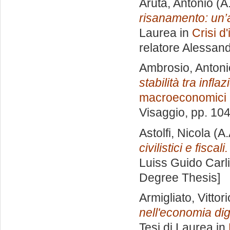
Aruta, Antonio
(A
risanamento: un’a
Laurea in
Crisi d
relatore
Alessan
Ambrosio, Antoni
stabilità tra infla
macroeconomici i
Visaggio
, pp. 10
Astolfi, Nicola
(A.
civilistici e fiscali.
Luiss Guido Carli
Degree Thesis]
Armigliato, Vittori
nell'economia dig
Tesi di Laurea in