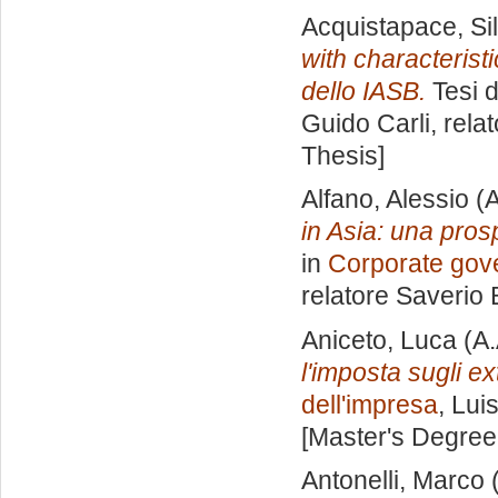
Acquistapace, Si
with characterist
dello IASB.
Tesi d
Guido Carli, rela
Thesis]
Alfano, Alessio
(A
in Asia: una pro
in
Corporate gove
relatore
Saverio 
Aniceto, Luca
(A.
l'imposta sugli ext
dell'impresa
, Lui
[Master's Degree
Antonelli, Marco
(