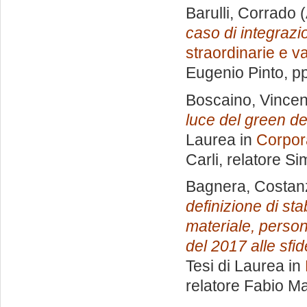
Barulli, Corrado
(
caso di integrazi
straordinarie e v
Eugenio Pinto
, p
Boscaino, Vince
luce del green dea
Laurea in
Corpor
Carli, relatore
Sim
Bagnera, Costan
definizione di sta
materiale, person
del 2017 alle sfi
Tesi di Laurea in
relatore
Fabio Ma