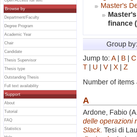
Open Access full text
Master's D
Browse by
Master's
Department/Faculty
finance 
Degree Program
Academic Year
Group by
Chair
Candidate
Jump to:
A
|
B
|
C
Thesis Supervisor
T
|
U
|
V
|
X
|
Z
Thesis type
Outstanding Thesis
Number of items a
Full text availability
Support
A
About
Ardone, Fabio
(A
Tutorial
delle operazioni n
FAQ
Slack.
Tesi di La
Statistics