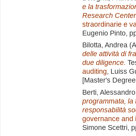
e la trasformazi
Research Center
straordinarie e v
Eugenio Pinto
, p
Bilotta, Andrea
(A
delle attività di f
due diligence.
Tes
auditing
, Luiss G
[Master's Degree
Berti, Alessandro
programmata, la tu
responsabilità so
governance and i
Simone Scettri
, 