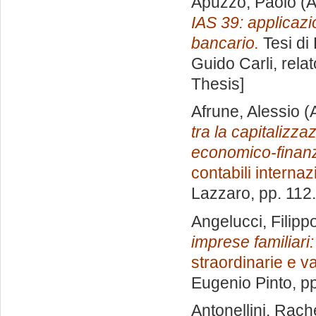
Apuzzo, Paolo
(A
IAS 39: applicazi
bancario.
Tesi di
Guido Carli, rela
Thesis]
Afrune, Alessio
(
tra la capitalizz
economico-finanz
contabili internaz
Lazzaro
, pp. 112
Angelucci, Filipp
imprese familiari: 
straordinarie e v
Eugenio Pinto
, p
Antonellini, Rach