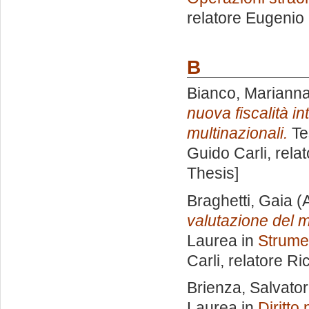
relatore
Eugenio 
B
Bianco, Mariann
nuova fiscalità i
multinazionali.
Te
Guido Carli, rela
Thesis]
Braghetti, Gaia
(A
valutazione del m
Laurea in
Strumen
Carli, relatore
Ri
Brienza, Salvato
Laurea in
Diritto