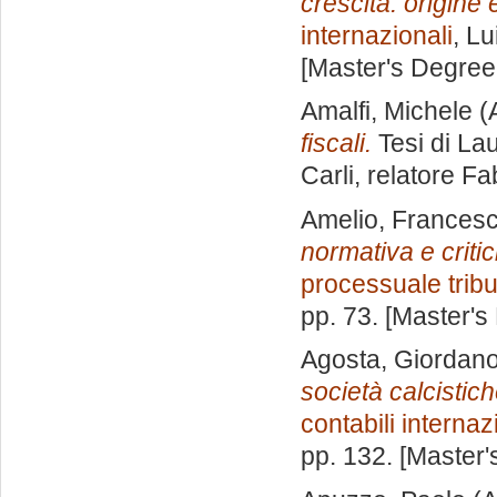
crescita: origine e
internazionali
, Lu
[Master's Degree
Amalfi, Michele
(
fiscali.
Tesi di La
Carli, relatore
Fab
Amelio, Frances
normativa e critici
processuale tribu
pp. 73. [Master's
Agosta, Giordan
società calcistich
contabili internaz
pp. 132. [Master