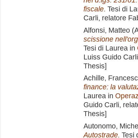
nel d.lgs. 231/01
fiscale.
Tesi di L
Carli, relatore
Fab
Alfonsi, Matteo
(A
scissione nell'or
Tesi di Laurea in
Luiss Guido Carli
Thesis]
Achille, Frances
finance: la valut
Laurea in
Operazi
Guido Carli, rela
Thesis]
Autonomo, Miche
Autostrade.
Tesi 