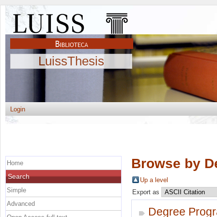
LuissThesis
Login
Browse by D
Home
Search
Up a level
Simple
Export as
Advanced
Degree Prog