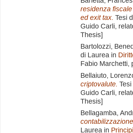
Barletta, France
residenza fiscale 
ed exit tax.
Tesi d
Guido Carli, rela
Thesis]
Bartolozzi, Bene
di Laurea in
Dirit
Fabio Marchetti
,
Bellaiuto, Lorenz
criptovalute.
Tesi
Guido Carli, rela
Thesis]
Bellagamba, And
contabilizzazione 
Laurea in
Princip