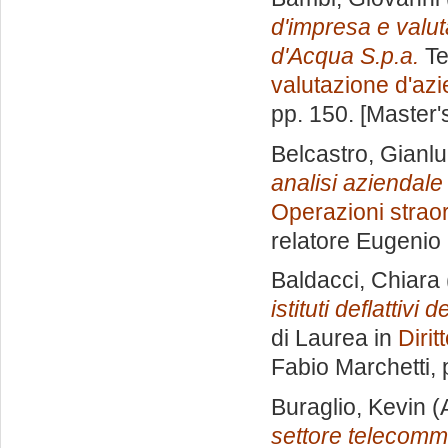
d'impresa e valut
d'Acqua S.p.a.
Te
valutazione d'az
pp. 150. [Master
Belcastro, Gianl
analisi aziendale
Operazioni straor
relatore
Eugenio 
Baldacci, Chiara
istituti deflattiv
di Laurea in
Dirit
Fabio Marchetti
,
Buraglio, Kevin
(
settore telecommu