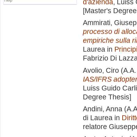
Help
d'azienda
, Luiss
[Master's Degree
Ammirati, Giuse
processo di allo
empiriche sulla ri
Laurea in
Princip
Fabrizio Di Lazz
Avolio, Ciro
(A.A.
IAS/IFRS adopter
Luiss Guido Carli
Degree Thesis]
Andini, Anna
(A.A
di Laurea in
Dirit
relatore
Giuseppe