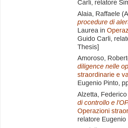
Carli, relatore
Sim
Alaia, Raffaele
(A
procedure di aler
Laurea in
Operazi
Guido Carli, rela
Thesis]
Amoroso, Robert
diligence nelle o
straordinarie e v
Eugenio Pinto
, p
Alzetta, Federico
di controllo e l'O
Operazioni straor
relatore
Eugenio 