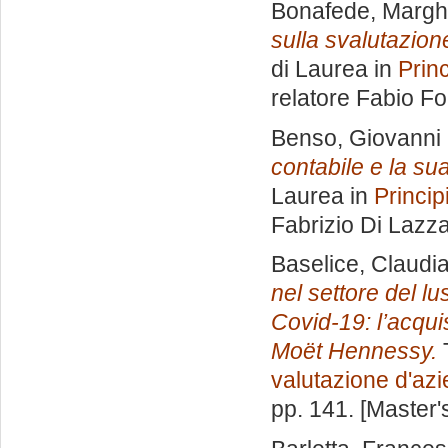
Bonafede, Margh
sulla svalutazion
di Laurea in
Princ
relatore
Fabio Fo
Benso, Giovanni
contabile e la su
Laurea in
Princip
Fabrizio Di Lazz
Baselice, Claudi
nel settore del l
Covid-19: l’acqui
Moët Hennessy.
T
valutazione d'az
pp. 141. [Master