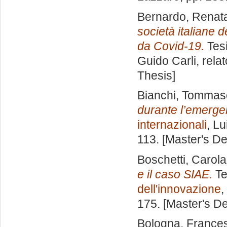
Bernardo, Renat
società italiane d
da Covid-19.
Tesi
Guido Carli, rela
Thesis]
Bianchi, Tommas
durante l’emergen
internazionali
, Lu
113. [Master's D
Boschetti, Carola
e il caso SIAE.
Te
dell'innovazione
,
175. [Master's D
Bologna, France