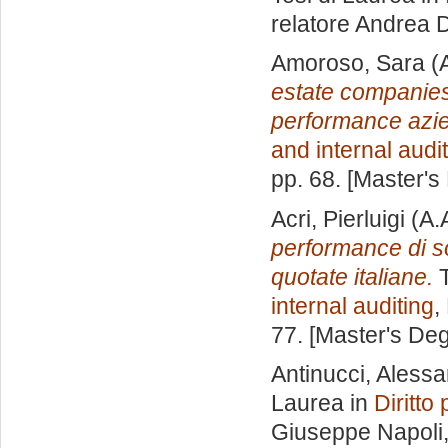
relatore
Andrea D
Amoroso, Sara
(
estate companies:
performance azie
and internal audi
pp. 68. [Master's
Acri, Pierluigi
(A.
performance di sos
quotate italiane.
T
internal auditing
,
77. [Master's De
Antinucci, Aless
Laurea in
Diritto
Giuseppe Napoli