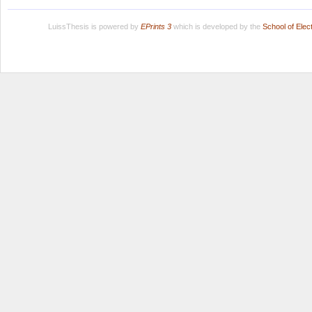
LuissThesis is powered by
EPrints 3
which is developed by the
School of Ele