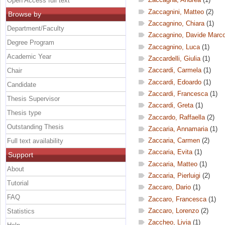
Open Access full text
Zaccagnini, Matteo
(2)
Browse by
Zaccagnino, Chiara
(1)
Department/Faculty
Zaccagnino, Davide Marc
Degree Program
Zaccagnino, Luca
(1)
Academic Year
Zaccardelli, Giulia
(1)
Zaccardi, Carmela
(1)
Chair
Zaccardi, Edoardo
(1)
Candidate
Zaccardi, Francesca
(1)
Thesis Supervisor
Zaccardi, Greta
(1)
Thesis type
Zaccardo, Raffaella
(2)
Outstanding Thesis
Zaccaria, Annamaria
(1)
Zaccaria, Carmen
(2)
Full text availability
Zaccaria, Evita
(1)
Support
Zaccaria, Matteo
(1)
About
Zaccaria, Pierluigi
(2)
Tutorial
Zaccaro, Dario
(1)
FAQ
Zaccaro, Francesca
(1)
Zaccaro, Lorenzo
(2)
Statistics
Zaccheo, Livia
(1)