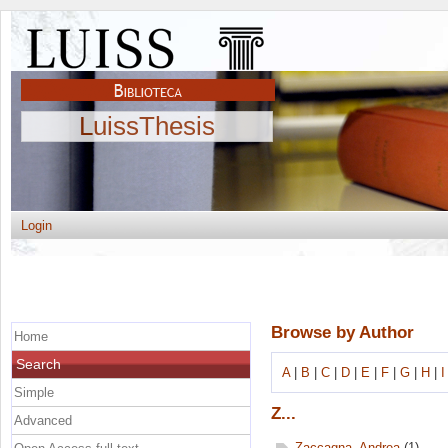
LuissThesis
Login
Browse by Author
Home
Search
A
|
B
|
C
|
D
|
E
|
F
|
G
|
H
|
I
Simple
Z...
Advanced
Zaccagna, Andrea
(1)