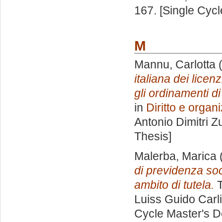
167. [Single Cyc
M
Mannu, Carlotta
(
italiana dei licen
gli ordinamenti 
in
Diritto e organ
Antonio Dimitri 
Thesis]
Malerba, Marica
di previdenza soci
ambito di tutela.
T
Luiss Guido Carli
Cycle Master's D