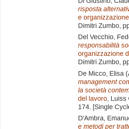
Di Giustino, Clau
risposta alternati
e organizzazione
Dimitri Zumbo
, p
Del Vecchio, Fed
responsabilità so
organizzazione d
Dimitri Zumbo
, p
De Micco, Elisa
(
management come 
la società conte
del lavoro
, Luiss
174. [Single Cyc
D'Ambra, Emanu
e metodi per trat