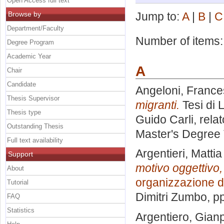
Open Access full text
Browse by
Jump to:
A
|
B
|
C
Department/Faculty
Number of items
Degree Program
Academic Year
A
Chair
Candidate
Angeloni, Franc
Thesis Supervisor
migranti.
Tesi di 
Thesis type
Guido Carli, rela
Outstanding Thesis
Master's Degree 
Full text availability
Argentieri, Mattia
Support
motivo oggettivo,
About
organizzazione d
Tutorial
Dimitri Zumbo
, p
FAQ
Statistics
Argentiero, Gian