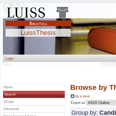
LuissThesis
Login
Browse by Th
Home
Search
Up a level
Simple
Export as
Advanced
Group by:
Candi