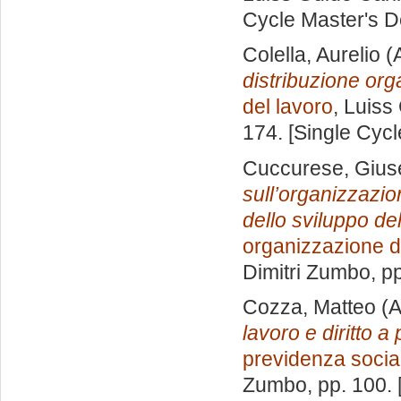
Cycle Master's D
Colella, Aurelio
(
distribuzione org
del lavoro
, Luiss
174. [Single Cyc
Cuccurese, Giu
sull’organizzazio
dello sviluppo de
organizzazione d
Dimitri Zumbo
, p
Cozza, Matteo
(A
lavoro e diritto a
previdenza socia
Zumbo
, pp. 100.