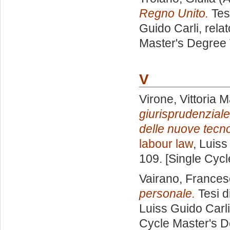
Regno Unito.
Tes
Guido Carli, rela
Master's Degree 
V
Virone, Vittoria M
giurisprudenziale 
delle nuove tecno
labour law
, Luiss
109. [Single Cyc
Vairano, France
personale.
Tesi d
Luiss Guido Carli
Cycle Master's D