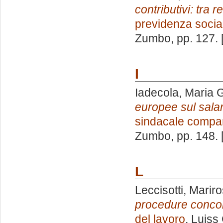
contributivi: tra 
previdenza socia
Zumbo
, pp. 127.
I
Iadecola, Maria 
europee sul salar
sindacale compa
Zumbo
, pp. 148.
L
Leccisotti, Marir
procedure concor
del lavoro
, Luiss