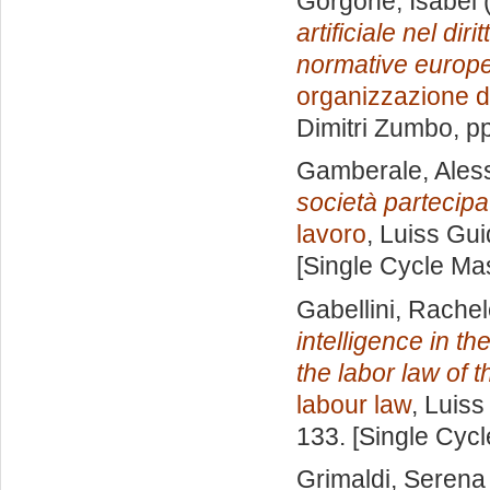
Gorgone, Isabel
(
artificiale nel dir
normative europee
organizzazione d
Dimitri Zumbo
, p
Gamberale, Ales
società partecipa
lavoro
, Luiss Gui
[Single Cycle Ma
Gabellini, Rache
intelligence in t
the labor law of t
labour law
, Luiss
133. [Single Cyc
Grimaldi, Serena