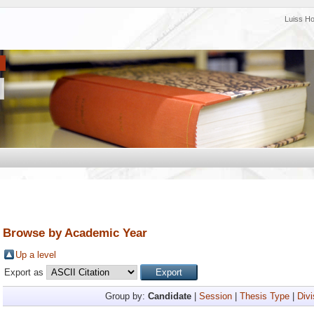
Luiss H
Browse by Academic Year
Up a level
Export as
Group by:
Candidate
|
Session
|
Thesis Type
|
Divi