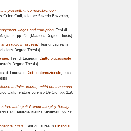
: una prospettiva comparativa con
ss Guido Carli, relatore
Saverio Bozzolan
,
anagement wages and corruption.
Tesi di
Magistris
, pp. 43. [Master's Degree Thesis]
nna: un ruolo in ascesa?
Tesi di Laurea in
achelor's Degree Thesis]
inare.
Tesi di Laurea in
Diritto processuale
Master's Degree Thesis]
esi di Laurea in
Diritto internazionale
, Luiss
esis]
slative in Italia: cause, entità del fenomeno
uido Carli, relatore
Lorenzo De Sio
, pp. 119.
ucture and spatial event interplay through
ido Carli, relatore
Blerina Sinaimeri
, pp. 58.
inancial crisis.
Tesi di Laurea in
Financial