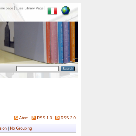
ome page
Luiss Library Page
Atom
RSS 1.0
RSS 2.0
sion
|
No Grouping