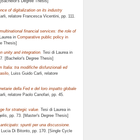
 [Bachelor's Degree Thesis]
ce of digitalization on its industry
arli, relatore
Francesca Vicentini
, pp. 111.
ltinational financial services: the role of
 Laurea in
Comparative public policy in
ee Thesis]
n unity and integration.
Tesi di Laurea in
57. [Bachelor's Degree Thesis]
 Italia: tra modifiche disfunzionali ed
asilo
, Luiss Guido Carli, relatore
monetarie della Fed e del loro impatto globale
rli, relatore
Paolo Canofari
, pp. 45.
ge for strategic value.
Tesi di Laurea in
elis
, pp. 73. [Master's Degree Thesis]
anticipato: spunti per una discussione.
 Lucia Di Bitonto
, pp. 170. [Single Cycle