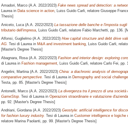
Amadori, Marco
(A.A. 2022/2023)
Fake news spread and detection: a networ
Laurea in
Data science in action
, Luiss Guido Carli, relatore
Giuseppe France
Thesis]
Aniceto, Luca
(A.A. 2022/2023)
La tassazione delle banche e l'imposta sugli e
tributario dell'impresa
, Luiss Guido Carli, relatore
Fabio Marchetti
, pp. 136. [
Alfonsi, Guglielmo
(A.A. 2022/2023)
How capital structure and debt drive va
AG.
Tesi di Laurea in
M&A and investment banking
, Luiss Guido Carli, relat
[Master's Degree Thesis]
Abagnara, Rosa
(A.A. 2022/2023)
Fashion and interior design: exploring co
di Laurea in
Fashion management
, Luiss Guido Carli, relatore
Carlo Fei
, pp.
Angelini, Martina
(A.A. 2022/2023)
China: a diachronic analysis of demograph
comparative perspective.
Tesi di Laurea in
Demography and social challeng
Testa
, pp. 85. [Master's Degree Thesis]
Antonelli, Marco
(A.A. 2022/2023)
La divergenza tra il prezzo di una società
GameStop.
Tesi di Laurea in
Operazioni straordinarie e valutazione d'aziend
pp. 92. [Master's Degree Thesis]
Andriani, Giordana
(A.A. 2022/2023)
Geostyle: artificial intelligence for dis
for fashion luxury industry.
Tesi di Laurea in
Customer intelligence e logiche d
relatore
Marina Paolanti
, pp. 99. [Master's Degree Thesis]