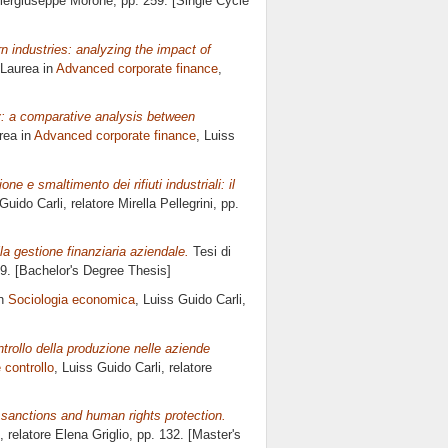
iergiuseppe Morone
, pp. 259. [Single Cycle
n industries: analyzing the impact of
 Laurea in
Advanced corporate finance
,
y: a comparative analysis between
rea in
Advanced corporate finance
, Luiss
e e smaltimento dei rifiuti industriali: il
 Guido Carli, relatore
Mirella Pellegrini
, pp.
la gestione finanziaria aziendale.
Tesi di
59. [Bachelor's Degree Thesis]
in
Sociologia economica
, Luiss Guido Carli,
ntrollo della produzione nelle aziende
 controllo
, Luiss Guido Carli, relatore
 sanctions and human rights protection.
, relatore
Elena Griglio
, pp. 132. [Master's