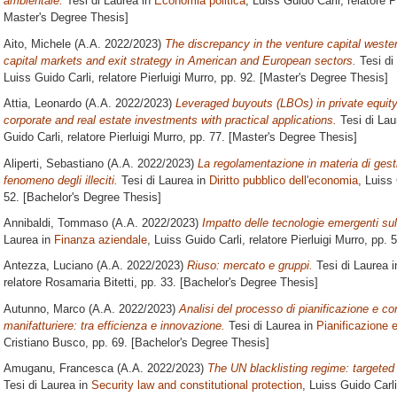
ambientale.
Tesi di Laurea in
Economia politica
, Luiss Guido Carli, relatore
P
Master's Degree Thesis]
Aito, Michele
(A.A. 2022/2023)
The discrepancy in the venture capital wester
capital markets and exit strategy in American and European sectors.
Tesi di
Luiss Guido Carli, relatore
Pierluigi Murro
, pp. 92. [Master's Degree Thesis]
Attia, Leonardo
(A.A. 2022/2023)
Leveraged buyouts (LBOs) in private equit
corporate and real estate investments with practical applications.
Tesi di Lau
Guido Carli, relatore
Pierluigi Murro
, pp. 77. [Master's Degree Thesis]
Aliperti, Sebastiano
(A.A. 2022/2023)
La regolamentazione in materia di gestion
fenomeno degli illeciti.
Tesi di Laurea in
Diritto pubblico dell'economia
, Luiss
52. [Bachelor's Degree Thesis]
Annibaldi, Tommaso
(A.A. 2022/2023)
Impatto delle tecnologie emergenti sul
Laurea in
Finanza aziendale
, Luiss Guido Carli, relatore
Pierluigi Murro
, pp. 
Antezza, Luciano
(A.A. 2022/2023)
Riuso: mercato e gruppi.
Tesi di Laurea 
relatore
Rosamaria Bitetti
, pp. 33. [Bachelor's Degree Thesis]
Autunno, Marco
(A.A. 2022/2023)
Analisi del processo di pianificazione e co
manifatturiere: tra efficienza e innovazione.
Tesi di Laurea in
Pianificazione e
Cristiano Busco
, pp. 69. [Bachelor's Degree Thesis]
Amuganu, Francesca
(A.A. 2022/2023)
The UN blacklisting regime: targeted
Tesi di Laurea in
Security law and constitutional protection
, Luiss Guido Carli