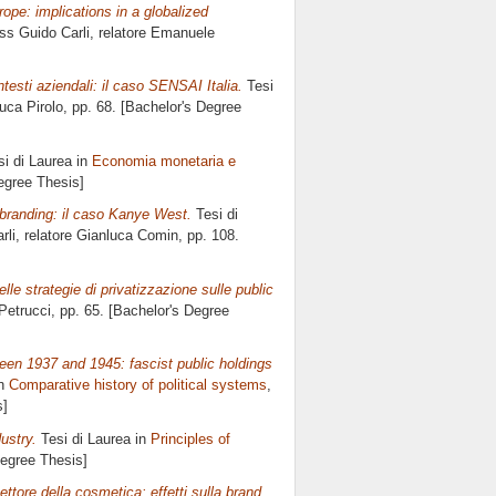
ope: implications in a globalized
iss Guido Carli, relatore
Emanuele
ontesti aziendali: il caso SENSAI Italia.
Tesi
uca Pirolo
, pp. 68. [Bachelor's Degree
i di Laurea in
Economia monetaria e
Degree Thesis]
 branding: il caso Kanye West.
Tesi di
rli, relatore
Gianluca Comin
, pp. 108.
delle strategie di privatizzazione sulle public
Petrucci
, pp. 65. [Bachelor's Degree
tween 1937 and 1945: fascist public holdings
in
Comparative history of political systems
,
s]
ustry.
Tesi di Laurea in
Principles of
Degree Thesis]
ettore della cosmetica: effetti sulla brand