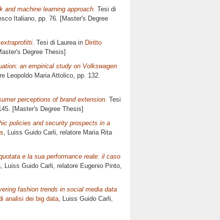
k and machine learning approach.
Tesi di
sco Italiano
, pp. 76. [Master's Degree
xtraprofitti.
Tesi di Laurea in
Diritto
Master's Degree Thesis]
luation: an empirical study on Volkswagen
ore
Leopoldo Maria Attolico
, pp. 132.
nsumer perceptions of brand extension.
Tesi
 145. [Master's Degree Thesis]
ic policies and security prospects in a
es
, Luiss Guido Carli, relatore
Maria Rita
 quotata e la sua performance reale: il caso
a
, Luiss Guido Carli, relatore
Eugenio Pinto
,
covering fashion trends in social media data
i analisi dei big data
, Luiss Guido Carli,