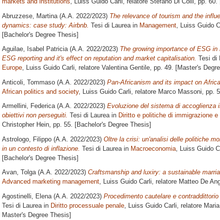
markets and institutions
, Luiss Guido Carli, relatore
Stefano Di Colli
, pp. 60.
Abruzzese, Martina
(A.A. 2022/2023)
The relevance of tourism and the influen
dynamics: case study: Airbnb.
Tesi di Laurea in
Management
, Luiss Guido C
[Bachelor's Degree Thesis]
Aguilae, Isabel Patricia
(A.A. 2022/2023)
The growing importance of ESG in mu
ESG reporting and it's effect on reputation and market capitalisation.
Tesi di
Europe
, Luiss Guido Carli, relatore
Valentina Gentile
, pp. 49. [Master's Degr
Anticoli, Tommaso
(A.A. 2022/2023)
Pan-Africanism and its impact on Africa
African politics and society
, Luiss Guido Carli, relatore
Marco Massoni
, pp. 
Armellini, Federica
(A.A. 2022/2023)
Evoluzione del sistema di accoglienza in
obiettivi non perseguiti.
Tesi di Laurea in
Diritto e politiche di immigrazione e 
Christopher Hein
, pp. 55. [Bachelor's Degree Thesis]
Astrologo, Filippo
(A.A. 2022/2023)
Oltre la crisi: un'analisi delle politiche 
in un contesto di inflazione.
Tesi di Laurea in
Macroeconomia
, Luiss Guido Ca
[Bachelor's Degree Thesis]
Avan, Tolga
(A.A. 2022/2023)
Craftsmanship and luxiry: a sustainable marria
Advanced marketing management
, Luiss Guido Carli, relatore
Matteo De Ang
Agostinelli, Elena
(A.A. 2022/2023)
Procedimento cautelare e contraddittorio 
Tesi di Laurea in
Diritto processuale penale
, Luiss Guido Carli, relatore
Maria
Master's Degree Thesis]