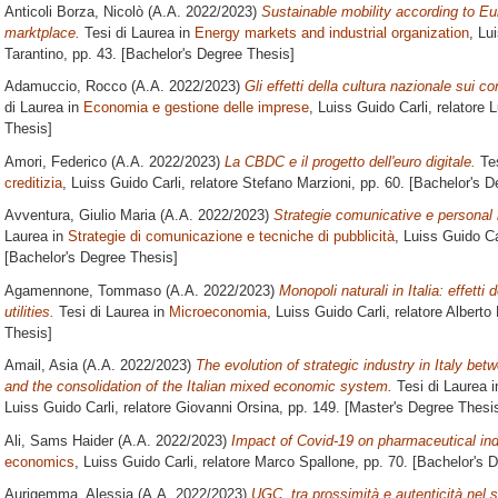
Anticoli Borza, Nicolò
(A.A. 2022/2023)
Sustainable mobility according to Eur
marktplace.
Tesi di Laurea in
Energy markets and industrial organization
, Lu
Tarantino
, pp. 43. [Bachelor's Degree Thesis]
Adamuccio, Rocco
(A.A. 2022/2023)
Gli effetti della cultura nazionale sui c
di Laurea in
Economia e gestione delle imprese
, Luiss Guido Carli, relatore
L
Thesis]
Amori, Federico
(A.A. 2022/2023)
La CBDC e il progetto dell'euro digitale.
Tes
creditizia
, Luiss Guido Carli, relatore
Stefano Marzioni
, pp. 60. [Bachelor's 
Avventura, Giulio Maria
(A.A. 2022/2023)
Strategie comunicative e personal
Laurea in
Strategie di comunicazione e tecniche di pubblicità
, Luiss Guido Ca
[Bachelor's Degree Thesis]
Agamennone, Tommaso
(A.A. 2022/2023)
Monopoli naturali in Italia: effetti 
utilities.
Tesi di Laurea in
Microeconomia
, Luiss Guido Carli, relatore
Alberto 
Thesis]
Amail, Asia
(A.A. 2022/2023)
The evolution of strategic industry in Italy be
and the consolidation of the Italian mixed economic system.
Tesi di Laurea 
Luiss Guido Carli, relatore
Giovanni Orsina
, pp. 149. [Master's Degree Thesi
Ali, Sams Haider
(A.A. 2022/2023)
Impact of Covid-19 on pharmaceutical ind
economics
, Luiss Guido Carli, relatore
Marco Spallone
, pp. 70. [Bachelor's 
Aurigemma, Alessia
(A.A. 2022/2023)
UGC, tra prossimità e autenticità nel s