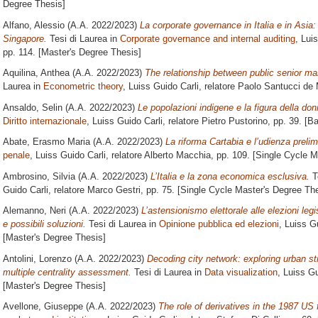
Degree Thesis]
Alfano, Alessio
(A.A. 2022/2023)
La corporate governance in Italia e in Asia
Singapore.
Tesi di Laurea in
Corporate governance and internal auditing
, Lui
pp. 114. [Master's Degree Thesis]
Aquilina, Anthea
(A.A. 2022/2023)
The relationship between public senior m
Laurea in
Econometric theory
, Luiss Guido Carli, relatore
Paolo Santucci de 
Ansaldo, Selin
(A.A. 2022/2023)
Le popolazioni indigene e la figura della do
Diritto internazionale
, Luiss Guido Carli, relatore
Pietro Pustorino
, pp. 39. [B
Abate, Erasmo Maria
(A.A. 2022/2023)
La riforma Cartabia e l’udienza prelim
penale
, Luiss Guido Carli, relatore
Alberto Macchia
, pp. 109. [Single Cycle 
Ambrosino, Silvia
(A.A. 2022/2023)
L’Italia e la zona economica esclusiva.
T
Guido Carli, relatore
Marco Gestri
, pp. 75. [Single Cycle Master's Degree Th
Alemanno, Neri
(A.A. 2022/2023)
L’astensionismo elettorale alle elezioni legi
e possibili soluzioni.
Tesi di Laurea in
Opinione pubblica ed elezioni
, Luiss G
[Master's Degree Thesis]
Antolini, Lorenzo
(A.A. 2022/2023)
Decoding city network: exploring urban str
multiple centrality assessment.
Tesi di Laurea in
Data visualization
, Luiss Gu
[Master's Degree Thesis]
Avellone, Giuseppe
(A.A. 2022/2023)
The role of derivatives in the 1987 US f