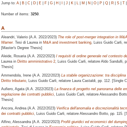
Jump to:
A
|
B
|
C
|
D
|
E
|
F
|
G
|
H
|
I
|
J
|
K
|
L
|
M
|
N
|
O
|
P
|
Q
|
R
|
S
|
T
Number of items:
3250
.
A
Aleandri, Valerio
(A.A. 2022/2023)
The role of post-merger integration in M&
Warner.
Tesi di Laurea in
M&A and investment banking
, Luiss Guido Carli, r
[Master's Degree Thesis]
Aleide, Rosaria
(A.A. 2022/2023)
I requisiti di ordine generale nel contesto 
Laurea in
Diritto amministrativo 2
, Luiss Guido Carli, relatore
Aldo Sandulli
, 
Thesis]
Ammendola, Irene
(A.A. 2022/2023)
La stabile organizzazione: tra disciplin
Diritto tributario
, Luiss Guido Carli, relatore
Laura Castaldi
, pp. 112. [Single 
Aufiero, Agata
(A.A. 2022/2023)
La finanza di progetto nel panorama delle ene
regolazione dei contratti pubblici
, Luiss Guido Carli, relatore
Alessandro Bott
Thesis]
Ancora, Andrea
(A.A. 2022/2023)
Verifica dell'anomalia e discrezionalità tecn
dei contratti pubblici
, Luiss Guido Carli, relatore
Alessandro Botto
, pp. 115. 
Alfino, Alessandra
(A.A. 2022/2023)
Profili giuridici ed economici del dumpi