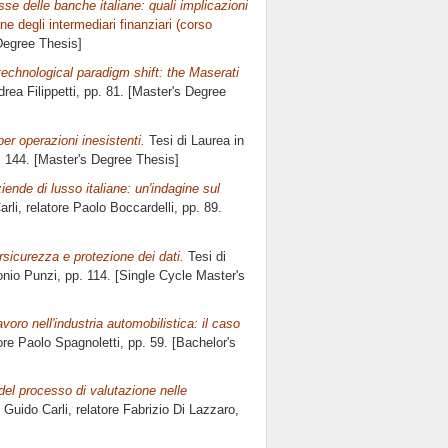
sse delle banche italiane: quali implicazioni
e degli intermediari finanziari (corso
 Degree Thesis]
echnological paradigm shift: the Maserati
rea Filippetti
, pp. 81. [Master's Degree
per operazioni inesistenti.
Tesi di Laurea in
. 144. [Master's Degree Thesis]
iende di lusso italiane: un'indagine sul
arli, relatore
Paolo Boccardelli
, pp. 89.
ersicurezza e protezione dei dati.
Tesi di
onio Punzi
, pp. 114. [Single Cycle Master's
avoro nell'industria automobilistica: il caso
tore
Paolo Spagnoletti
, pp. 59. [Bachelor's
del processo di valutazione nelle
s Guido Carli, relatore
Fabrizio Di Lazzaro
,