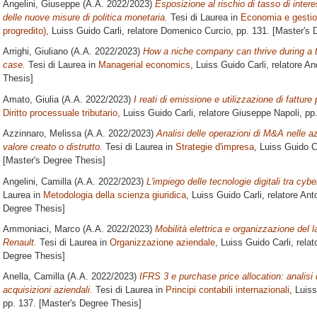
Angelini, Giuseppe
(A.A. 2022/2023)
Esposizione al rischio di tasso di intere
delle nuove misure di politica monetaria.
Tesi di Laurea in
Economia e gestion
progredito)
, Luiss Guido Carli, relatore
Domenico Curcio
, pp. 131. [Master's
Arrighi, Giuliano
(A.A. 2022/2023)
How a niche company can thrive during a t
case.
Tesi di Laurea in
Managerial economics
, Luiss Guido Carli, relatore
And
Thesis]
Amato, Giulia
(A.A. 2022/2023)
I reati di emissione e utilizzazione di fatture 
Diritto processuale tributario
, Luiss Guido Carli, relatore
Giuseppe Napoli
, pp
Azzinnaro, Melissa
(A.A. 2022/2023)
Analisi delle operazioni di M&A nelle az
valore creato o distrutto.
Tesi di Laurea in
Strategie d'impresa
, Luiss Guido C
[Master's Degree Thesis]
Angelini, Camilla
(A.A. 2022/2023)
L'impiego delle tecnologie digitali tra cyb
Laurea in
Metodologia della scienza giuridica
, Luiss Guido Carli, relatore
Ant
Degree Thesis]
Ammoniaci, Marco
(A.A. 2022/2023)
Mobilità elettrica e organizzazione del l
Renault.
Tesi di Laurea in
Organizzazione aziendale
, Luiss Guido Carli, rela
Degree Thesis]
Anella, Camilla
(A.A. 2022/2023)
IFRS 3 e purchase price allocation: analisi 
acquisizioni aziendali.
Tesi di Laurea in
Principi contabili internazionali
, Luis
pp. 137. [Master's Degree Thesis]