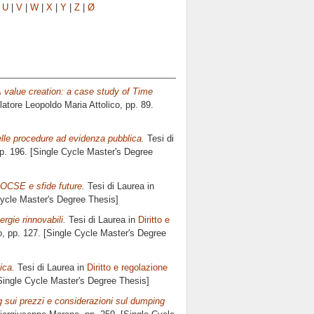
|
U
|
V
|
W
|
X
|
Y
|
Z
|
Ø
A value creation: a case study of Time
elatore
Leopoldo Maria Attolico
, pp. 89.
delle procedure ad evidenza pubblica.
Tesi di
pp. 196. [Single Cycle Master's Degree
a OCSE e sfide future.
Tesi di Laurea in
Cycle Master's Degree Thesis]
rgie rinnovabili.
Tesi di Laurea in
Diritto e
o
, pp. 127. [Single Cycle Master's Degree
ica.
Tesi di Laurea in
Diritto e regolazione
[Single Cycle Master's Degree Thesis]
ng sui prezzi e considerazioni sul dumping