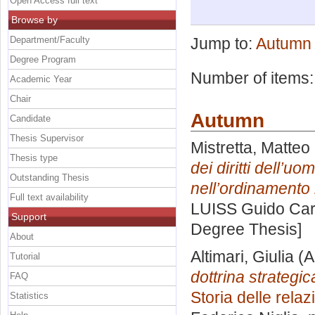
Open Access full text
Browse by
Department/Faculty
Jump to:
Autumn
Degree Program
Number of items
Academic Year
Chair
Autumn
Candidate
Thesis Supervisor
Mistretta, Matteo
Thesis type
dei diritti dell’uo
Outstanding Thesis
nell’ordinamento i
Full text availability
LUISS Guido Carl
Support
Degree Thesis]
About
Altimari, Giulia
(A
Tutorial
dottrina strategi
FAQ
Storia delle relaz
Statistics