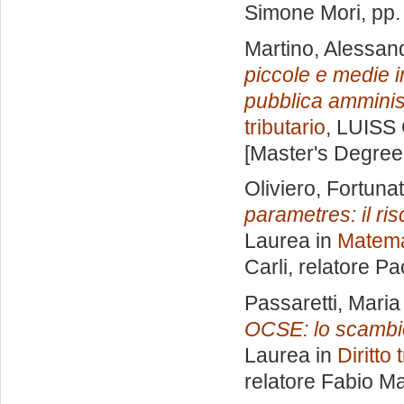
Simone Mori
, pp
Martino, Alessan
piccole e medie i
pubblica amminis
tributario
, LUISS 
[Master's Degree
Oliviero, Fortuna
parametres: il ris
Laurea in
Matemat
Carli, relatore
Pao
Passaretti, Maria
OCSE: lo scambio 
Laurea in
Diritto
relatore
Fabio Ma