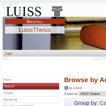
LuissThesis
Login
Browse by A
Home
Search
Up a level
Simple
Export as
Advanced
Group by:
Ca