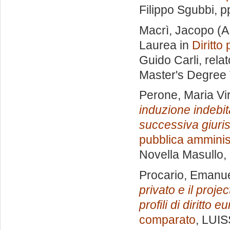
Filippo Sgubbi
, p
Macrì, Jacopo
(A
Laurea in
Diritto
Guido Carli, rela
Master's Degree 
Perone, Maria Vir
induzione indebita
successiva giuri
pubblica amminis
Novella Masullo
,
Procario, Emanu
privato e il proje
profili di diritto
comparato
, LUIS