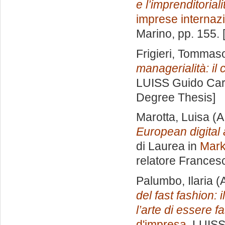
e l’imprenditoriali
imprese internazi
Marino
, pp. 155.
Frigieri, Tommas
managerialità: il
LUISS Guido Carl
Degree Thesis]
Marotta, Luisa
(A
European digital 
di Laurea in
Mark
relatore
Frances
Palumbo, Ilaria
(A
del fast fashion: 
l’arte di essere f
d'impresa
, LUISS