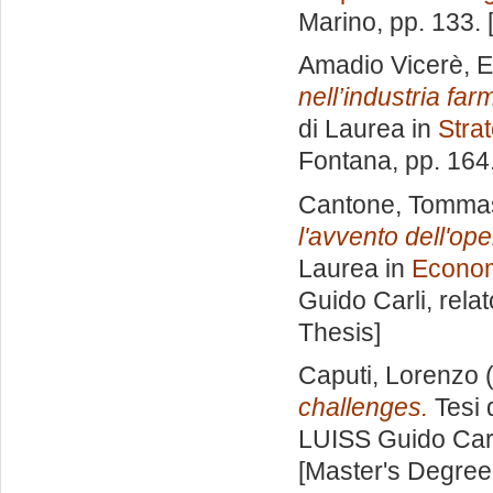
Marino
, pp. 133.
Amadio Vicerè, 
nell’industria fa
di Laurea in
Stra
Fontana
, pp. 16
Cantone, Tomma
l'avvento dell'op
Laurea in
Economi
Guido Carli, rela
Thesis]
Caputi, Lorenzo
(
challenges.
Tesi 
LUISS Guido Carl
[Master's Degree