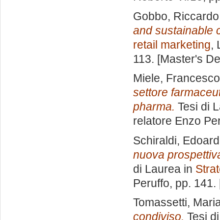
Gobbo, Riccardo
and sustainable 
retail marketing
,
113. [Master's D
Miele, Francesco
settore farmaceut
pharma.
Tesi di 
relatore
Enzo Per
Schiraldi, Edoar
nuova prospettiva
di Laurea in
Stra
Peruffo
, pp. 141.
Tomassetti, Mari
condiviso.
Tesi d