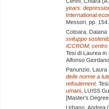
Cerini, Chiara
(A.
years: depressio
International ec
Messori
, pp. 154
Cotoara, Daiana
sviluppo sostenib
ICCROM, centro di
Tesi di Laurea in
Alfonso Giordan
Panunzio, Laura
delle norme a tute
refoulement.
Tesi
umani
, LUISS Gui
[Master's Degree
Urbano, Andrea
(