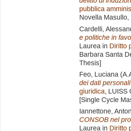
delitto di induzio
pubblica amminis
Novella Masullo
,
Cardelli, Alessan
e politiche in fav
Laurea in
Diritto
Barbara Santa 
Thesis]
Feo, Luciana
(A.
dei dati personali
giuridica
, LUISS 
[Single Cycle Ma
Iannettone, Anto
CONSOB nel proce
Laurea in
Diritto