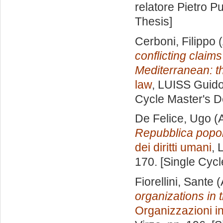
relatore
Pietro P
Thesis]
Cerboni, Filippo
(
conflicting claim
Mediterranean: t
law
, LUISS Guido
Cycle Master's D
De Felice, Ugo
(A
Repubblica popol
dei diritti umani
, 
170. [Single Cyc
Fiorellini, Sante
(
organizations in t
Organizzazioni in