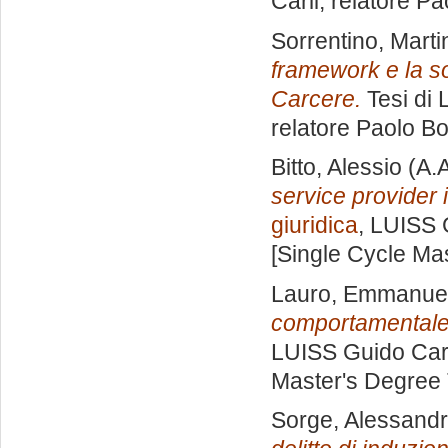
Carli, relatore
Pao
Sorrentino, Marti
framework e la so
Carcere.
Tesi di 
relatore
Paolo Bo
Bitto, Alessio
(A.
service provider i
giuridica
, LUISS 
[Single Cycle Ma
Lauro, Emmanue
comportamentale
LUISS Guido Carl
Master's Degree 
Sorge, Alessand