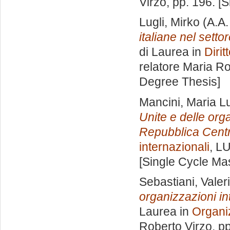
Virzo
, pp. 196. [
Lugli, Mirko
(A.A.
italiane nel sett
di Laurea in
Dirit
relatore
Maria Ro
Degree Thesis]
Mancini, Maria L
Unite e delle orga
Repubblica Centr
internazionali
, L
[Single Cycle Ma
Sebastiani, Valer
organizzazioni int
Laurea in
Organiz
Roberto Virzo
, p