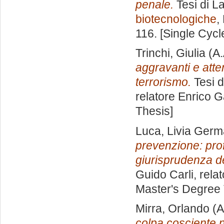
penale.
Tesi di L
biotecnologiche
,
116. [Single Cyc
Trinchi, Giulia
(A.
aggravanti e atten
terrorismo.
Tesi d
relatore
Enrico G
Thesis]
Luca, Livia Ger
prevenzione: prof
giurisprudenza d
Guido Carli, rela
Master's Degree 
Mirra, Orlando
(A
colpa cosciente ne