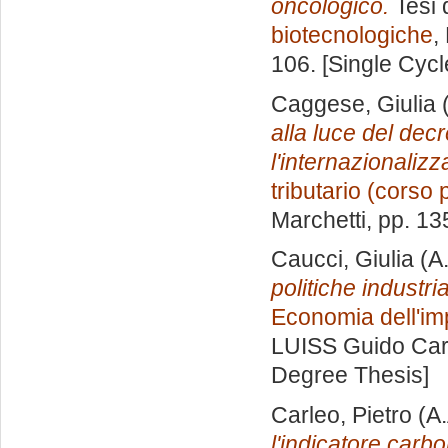
oncologico.
Tesi 
biotecnologiche
,
106. [Single Cyc
Caggese, Giulia
(
alla luce del dec
l'internazionaliz
tributario (corso 
Marchetti
, pp. 13
Caucci, Giulia
(A
politiche industria
Economia dell'imp
LUISS Guido Carl
Degree Thesis]
Carleo, Pietro
(A.
l'indicatore carbo