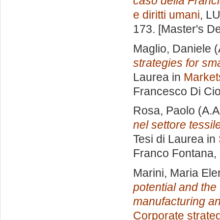
caso della Franci
e diritti umani
, LU
173. [Master's D
Maglio, Daniele
(
strategies for sma
Laurea in
Markets
Francesco Di C
Rosa, Paolo
(A.A
nel settore tessil
Tesi di Laurea in
Franco Fontana
,
Marini, Maria El
potential and the 
manufacturing a
Corporate strate