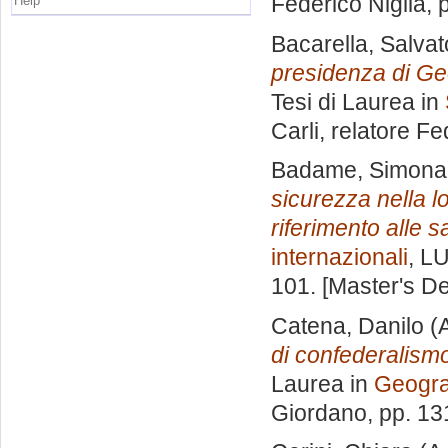
Federico Niglia
, 
Help
Bacarella, Salvat
presidenza di Geo
Tesi di Laurea in
Carli, relatore
Fed
Badame, Simona
sicurezza nella lo
riferimento alle s
internazionali
, L
101. [Master's D
Catena, Danilo
(A
di confederalismo 
Laurea in
Geograf
Giordano
, pp. 1